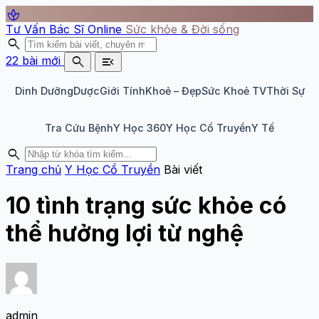
spa
Tư Vấn Bác Sĩ Online
Sức khỏe & Đời sống
search
search
menu_open
22 bài mới
Dinh Dưỡng
Dược
Giới Tính
Khoẻ – Đẹp
Sức Khoẻ TV
Thời Sự
Tra Cứu Bệnh
Y Học 360
Y Học Cổ Truyền
Y Tế
search
Trang chủ
Y Học Cổ Truyền
Bài viết
10 tình trạng sức khỏe có
thể hưởng lợi từ nghệ
admin