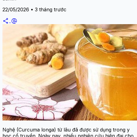
22/05/2026 • 3 tháng trước
share
alternate_email
Nghệ (Curcuma longa) từ lâu đã được sử dụng trong y
học cổ truyền. Ngày nay, nhiều nghiên cứu hiện đại cho