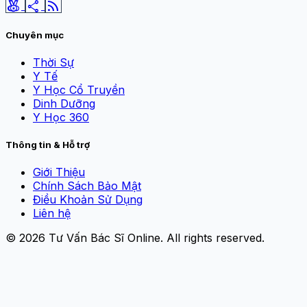
social_leaderboard
share
rss_feed
Chuyên mục
Thời Sự
Y Tế
Y Học Cổ Truyền
Dinh Dưỡng
Y Học 360
Thông tin & Hỗ trợ
Giới Thiệu
Chính Sách Bảo Mật
Điều Khoản Sử Dụng
Liên hệ
© 2026
Tư Vấn Bác Sĩ Online
. All rights reserved.