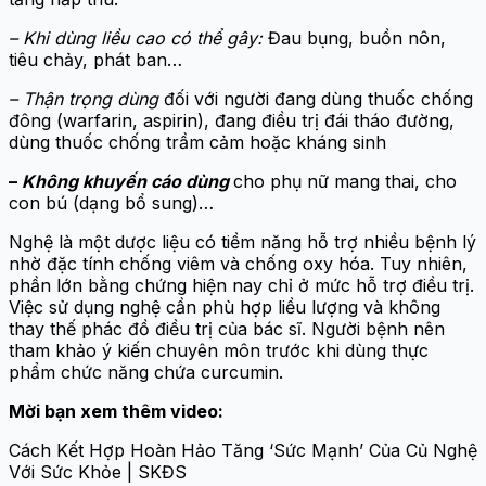
– Khi dùng liều cao có thể gây:
Đau bụng, buồn nôn,
tiêu chảy, phát ban…
– Thận trọng dùng
đối với người đang dùng thuốc chống
đông (warfarin, aspirin), đang điều trị đái tháo đường,
dùng thuốc chống trầm cảm hoặc kháng sinh
–
Không khuyến cáo dùng
cho phụ nữ mang thai, cho
con bú (dạng bổ sung)…
Nghệ là một dược liệu có tiềm năng hỗ trợ nhiều bệnh lý
nhờ đặc tính chống viêm và chống oxy hóa. Tuy nhiên,
phần lớn bằng chứng hiện nay chỉ ở mức hỗ trợ điều trị.
Việc sử dụng nghệ cần phù hợp liều lượng và không
thay thế phác đồ điều trị của bác sĩ. Người bệnh nên
tham khảo ý kiến chuyên môn trước khi dùng thực
phẩm chức năng chứa curcumin.
Mời bạn xem thêm video:
Cách Kết Hợp Hoàn Hảo Tăng ‘Sức Mạnh’ Của Củ Nghệ
Với Sức Khỏe | SKĐS