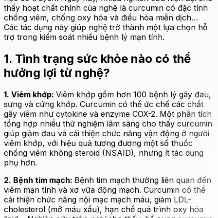
thấy hoạt chất chính của nghệ là curcumin có đặc tính
chống viêm, chống oxy hóa và điều hòa miễn dịch…
Các tác dụng này giúp nghệ trở thành một lựa chọn hỗ
trợ trong kiểm soát nhiều bệnh lý mạn tính.
1. Tình trạng sức khỏe nào có thể
hưởng lợi từ nghệ?
1. Viêm khớp:
Viêm khớp gồm hơn 100 bệnh lý gây đau,
sưng và cứng khớp. Curcumin có thể ức chế các chất
gây viêm như cytokine và enzyme COX-2. Một phân tích
tổng hợp nhiều thử nghiệm lâm sàng cho thấy curcumin
giúp giảm đau và cải thiện chức năng vận động ở người
viêm khớp, với hiệu quả tương đương một số thuốc
chống viêm không steroid (NSAID), nhưng ít tác dụng
phụ hơn.
2. Bệnh tim mạch:
Bệnh tim mạch thường liên quan đến
viêm mạn tính và xơ vữa động mạch. Curcumin có thể
cải thiện chức năng nội mạc mạch máu, giảm LDL-
cholesterol (mỡ máu xấu), hạn chế quá trình oxy hóa