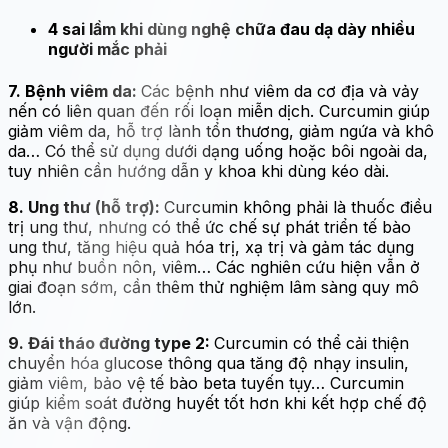
4 sai lầm khi dùng nghệ chữa đau dạ dày nhiều
người mắc phải
7. Bệnh viêm da:
Các bệnh như viêm da cơ địa và vảy
nến có liên quan đến rối loạn miễn dịch. Curcumin giúp
giảm viêm da, hỗ trợ lành tổn thương, giảm ngứa và khô
da… Có thể sử dụng dưới dạng uống hoặc bôi ngoài da,
tuy nhiên cần hướng dẫn y khoa khi dùng kéo dài.
8. Ung thư (hỗ trợ):
Curcumin không phải là thuốc điều
trị ung thư, nhưng có thể ức chế sự phát triển tế bào
ung thư, tăng hiệu quả hóa trị, xạ trị và gảm tác dụng
phụ như buồn nôn, viêm… Các nghiên cứu hiện vẫn ở
giai đoạn sớm, cần thêm thử nghiệm lâm sàng quy mô
lớn.
9. Đái tháo đường type 2:
Curcumin có thể cải thiện
chuyển hóa glucose thông qua tăng độ nhạy insulin,
giảm viêm, bảo vệ tế bào beta tuyến tụy… Curcumin
giúp kiểm soát đường huyết tốt hơn khi kết hợp chế độ
ăn và vận động.