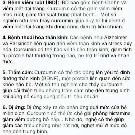
3. Bệnh viêm ruột (IBD):
IBD bao gồm bệnh Crohn và
viêm loét đại tràng. Curcumin có thể giảm viêm niêm
mạc ruột; giảm tần suất bùng phát bệnh… Một số
nghiên cứu cho thấy curcumin giúp duy trì lui bệnh ở
viêm loét đại tràng khi dùng cùng điều trị tiêu chuẩn.
4. Bệnh thoái hóa thần kinh:
Các bệnh như Alzheimer
và Parkinson liên quan đến viêm thần kinh và stress oxy
hóa. Curcumin có thể bảo vệ tế bào thần kinh, giảm tích
tụ protein bất thường trong não, hỗ trợ trí nhớ và nhận
thức…
5. Trầm cảm:
Curcumin có thể tác động lên yếu tố dinh
dưỡng thần kinh (BDNF), một protein liên quan đến sức
khỏe não bộ. Một số thử nghiệm cho thấy curcumin
giúp cải thiện triệu chứng trầm cảm nhẹ đến trung bình
khi dùng bổ sung cùng điều trị tiêu chuẩn.
6. Dị ứng:
Dị ứng xảy ra do phản ứng quá mức của hệ
miễn dịch. Curcumin có thể ức chế giải phóng histamine,
giảm viêm đường hô hấp… Nhờ đó, nghệ có thể giúp
giảm các triệu chứng như hắt hơi, nghẹt mũi ở mức độ
nhẹ đến trung bình.