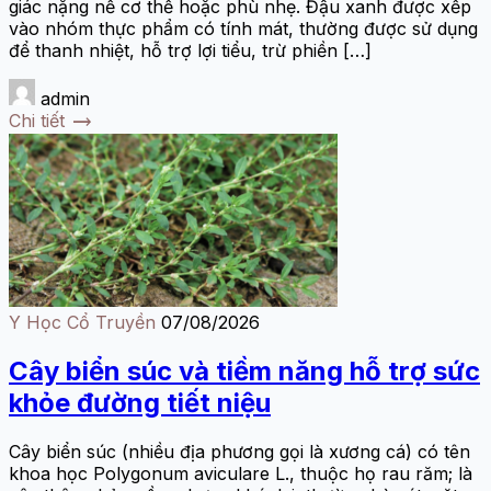
giác nặng nề cơ thể hoặc phù nhẹ. Đậu xanh được xếp
vào nhóm thực phẩm có tính mát, thường được sử dụng
để thanh nhiệt, hỗ trợ lợi tiểu, trừ phiền […]
admin
trending_flat
Chi tiết
Y Học Cổ Truyền
07/08/2026
Cây biển súc và tiềm năng hỗ trợ sức
khỏe đường tiết niệu
Cây biển súc (nhiều địa phương gọi là xương cá) có tên
khoa học Polygonum aviculare L., thuộc họ rau răm; là