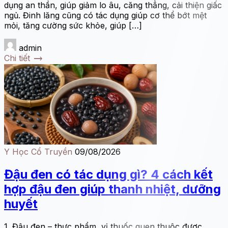
dụng an thần, giúp giảm lo âu, căng thẳng, cải thiện giấc
ngủ. Đinh lăng cũng có tác dụng giúp cơ thể bớt mệt
mỏi, tăng cường sức khỏe, giúp […]
admin
trending_flat
Chi tiết
Y Học Cổ Truyền
09/08/2026
Đậu đen có tác dụng gì? 4 cách kết
hợp đậu đen giúp thanh nhiệt, dưỡng
huyết
1. Đậu đen – thực phẩm, vị thuốc quen thuộc được