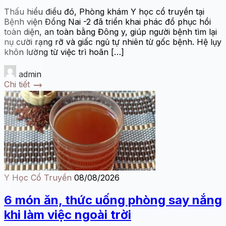
Thấu hiểu điều đó, Phòng khám Y học cổ truyền tại
Bệnh viện Đồng Nai -2 đã triển khai phác đồ phục hồi
toàn diện, an toàn bằng Đông y, giúp người bệnh tìm lại
nụ cười rạng rỡ và giấc ngủ tự nhiên từ gốc bệnh. Hệ lụy
khôn lường từ việc trì hoãn […]
admin
trending_flat
Chi tiết
Y Học Cổ Truyền
08/08/2026
6 món ăn, thức uống phòng say nắng
khi làm việc ngoài trời