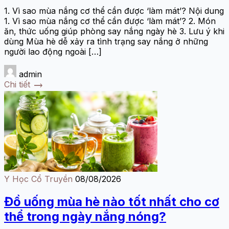
1. Vì sao mùa nắng cơ thể cần được ‘làm mát’? Nội dung
1. Vì sao mùa nắng cơ thể cần được ‘làm mát’? 2. Món
ăn, thức uống giúp phòng say nắng ngày hè 3. Lưu ý khi
dùng Mùa hè dễ xảy ra tình trạng say nắng ở những
người lao động ngoài […]
admin
trending_flat
Chi tiết
Y Học Cổ Truyền
08/08/2026
Đồ uống mùa hè nào tốt nhất cho cơ
thể trong ngày nắng nóng?