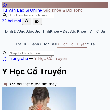
spa
Tư Vấn Bác Sĩ Online
Sức khỏe & Đời sống
search
search
menu_open
22 bài mới
Dinh Dưỡng
Dược
Giới Tính
Khoẻ – Đẹp
Sức Khoẻ TV
Thời Sự
Tra Cứu Bệnh
Y Học 360
Y Học Cổ Truyền
Y Tế
search
home
Trang chủ
—
Y Học Cổ Truyền
Y Học Cổ Truyền
article
375 bài viết được tìm thấy