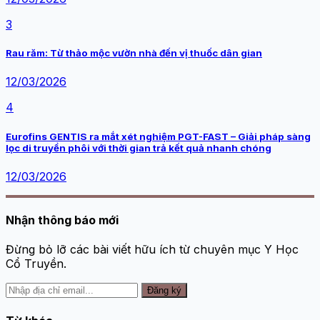
3
Rau răm: Từ thảo mộc vườn nhà đến vị thuốc dân gian
12/03/2026
4
Eurofins GENTIS ra mắt xét nghiệm PGT-FAST – Giải pháp sàng
lọc di truyền phôi với thời gian trả kết quả nhanh chóng
12/03/2026
Nhận thông báo mới
Đừng bỏ lỡ các bài viết hữu ích từ chuyên mục Y Học
Cổ Truyền.
Đăng ký