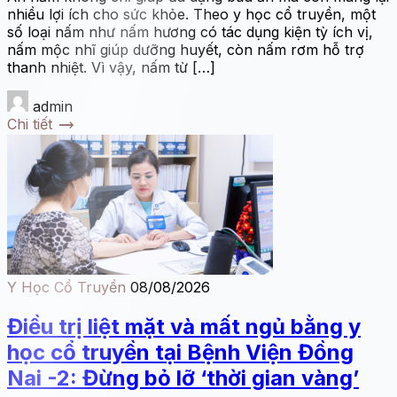
nhiều lợi ích cho sức khỏe. Theo y học cổ truyền, một
số loại nấm như nấm hương có tác dụng kiện tỳ ích vị,
nấm mộc nhĩ giúp dưỡng huyết, còn nấm rơm hỗ trợ
thanh nhiệt. Vì vậy, nấm từ […]
admin
trending_flat
Chi tiết
Y Học Cổ Truyền
08/08/2026
Điều trị liệt mặt và mất ngủ bằng y
học cổ truyền tại Bệnh Viện Đồng
Nai -2: Đừng bỏ lỡ ‘thời gian vàng’