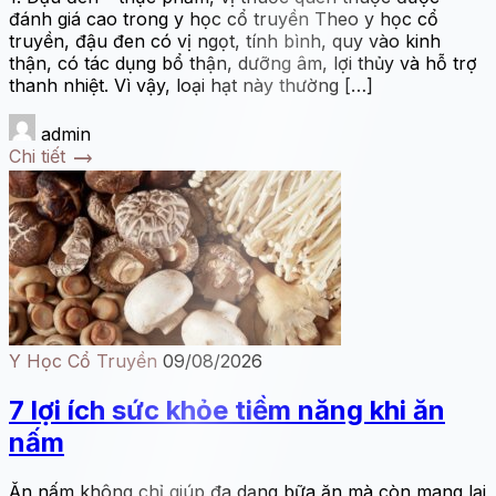
đánh giá cao trong y học cổ truyền Theo y học cổ
truyền, đậu đen có vị ngọt, tính bình, quy vào kinh
thận, có tác dụng bổ thận, dưỡng âm, lợi thủy và hỗ trợ
thanh nhiệt. Vì vậy, loại hạt này thường […]
admin
trending_flat
Chi tiết
Y Học Cổ Truyền
09/08/2026
7 lợi ích sức khỏe tiềm năng khi ăn
nấm
Ăn nấm không chỉ giúp đa dạng bữa ăn mà còn mang lại