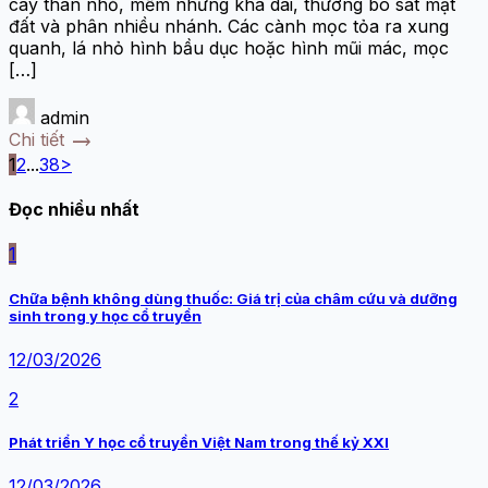
cây thân nhỏ, mềm nhưng khá dai, thường bò sát mặt
đất và phân nhiều nhánh. Các cành mọc tỏa ra xung
quanh, lá nhỏ hình bầu dục hoặc hình mũi mác, mọc
[…]
admin
trending_flat
Chi tiết
1
2
...
38
>
Đọc nhiều nhất
1
Chữa bệnh không dùng thuốc: Giá trị của châm cứu và dưỡng
sinh trong y học cổ truyền
12/03/2026
2
Phát triển Y học cổ truyền Việt Nam trong thế kỷ XXI
12/03/2026