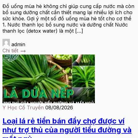
Đồ uống mùa hè không chỉ giúp cung cấp nước mà còn
bổ sung dưỡng chất cần thiết mang lại nhiều lợi ích cho
sức khỏe. Gợi ý một số đồ uống mùa hè tốt cho cơ thể
1. Nước thanh lọc bổ sung nước và dưỡng chất Nước
thanh lọc (detox water) là một […]
admin
trending_flat
Chi tiết
Y Học Cổ Truyền
08/08/2026
Loại lá rẻ tiền bán đầy chợ được ví
như trợ thủ của người tiểu đường và