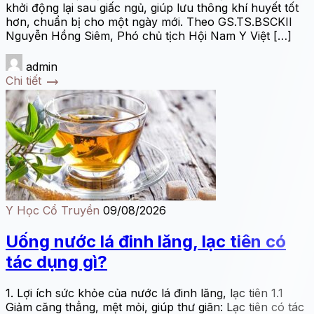
khởi động lại sau giấc ngủ, giúp lưu thông khí huyết tốt
hơn, chuẩn bị cho một ngày mới. Theo GS.TS.BSCKII
Nguyễn Hồng Siêm, Phó chủ tịch Hội Nam Y Việt […]
admin
trending_flat
Chi tiết
Y Học Cổ Truyền
09/08/2026
Uống nước lá đinh lăng, lạc tiên có
tác dụng gì?
1. Lợi ích sức khỏe của nước lá đinh lăng, lạc tiên 1.1
Giảm căng thẳng, mệt mỏi, giúp thư giãn: Lạc tiên có tác