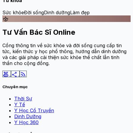
Từ khóa
Sức khỏe
Đời sống
Dinh dưỡng
Làm đẹp
spa
Tư Vấn Bác Sĩ Online
Cổng thông tin về sức khỏe và đời sống cung cấp tin
tức, kiến thức y học phổ thông, hướng dẫn dinh dưỡng
và các giải pháp cải thiện sức khỏe thể chất lẫn tinh
thần cho cộng đồng.
social_leaderboard
share
rss_feed
Chuyên mục
Thời Sự
Y Tế
Y Học Cổ Truyền
Dinh Dưỡng
Y Học 360