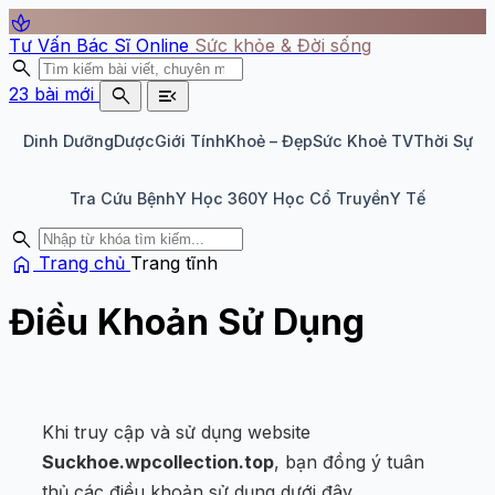
spa
Tư Vấn Bác Sĩ Online
Sức khỏe & Đời sống
search
search
menu_open
23 bài mới
Dinh Dưỡng
Dược
Giới Tính
Khoẻ – Đẹp
Sức Khoẻ TV
Thời Sự
Tra Cứu Bệnh
Y Học 360
Y Học Cổ Truyền
Y Tế
search
home
Trang chủ
Trang tĩnh
Điều Khoản Sử Dụng
Khi truy cập và sử dụng website
Suckhoe.wpcollection.top
, bạn đồng ý tuân
thủ các điều khoản sử dụng dưới đây.