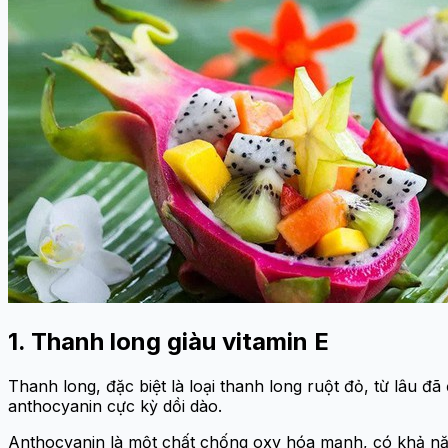
1. Thanh long giàu vitamin E
Thanh long, đặc biệt là loại thanh long ruột đỏ, từ lâu đ
anthocyanin cực kỳ dồi dào.
Anthocyanin là một chất chống oxy hóa mạnh, có khả năng