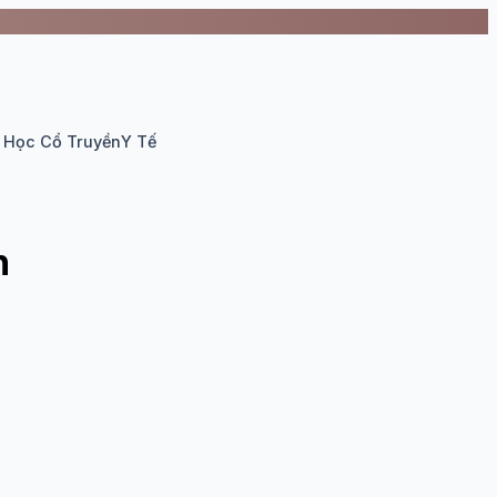
 Học Cổ Truyền
Y Tế
n