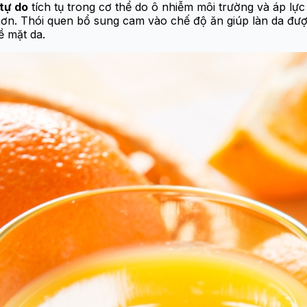
 tự do
tích tụ trong cơ thể do ô nhiễm môi trường và áp lự
ả hơn. Thói quen bổ sung cam vào chế độ ăn giúp làn da đư
ề mặt da.