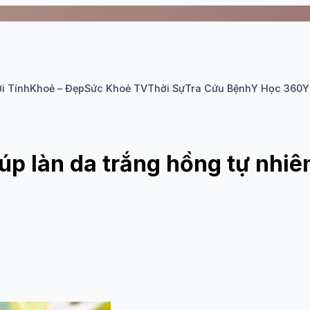
i Tính
Khoẻ – Đẹp
Sức Khoẻ TV
Thời Sự
Tra Cứu Bệnh
Y Học 360
Y
iúp làn da trắng hồng tự nhiê