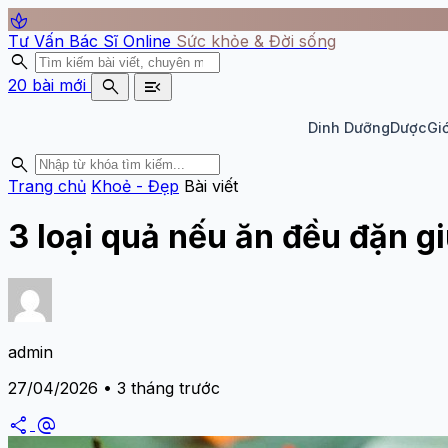
spa
Tư Vấn Bác Sĩ Online
Sức khỏe & Đời sống
search
search
menu_open
20 bài mới
Dinh Dưỡng
Dược
Giớ
search
Trang chủ
Khoẻ - Đẹp
Bài viết
3 loại quả nếu ăn đều đặn g
admin
27/04/2026 • 3 tháng trước
share
alternate_email