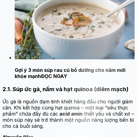
Gợi ý 3 món súp rau củ bổ dưỡng cho năm mới
khỏe mạnh
ĐỌC NGAY
2.1. Súp ức gà, nấm và hạt quinoa (diêm mạch)
Ức gà là nguồn đạm tinh khiết hàng đầu cho người giảm
cân. Khi kết hợp cùng hạt quinoa – một loại “siêu thực
phẩm” chứa đầy đủ các
acid amin
thiết yếu và chất xơ –
món súp này sẽ trở thành một nguồn năng lượng bền bỉ
cho cả buổi sáng.