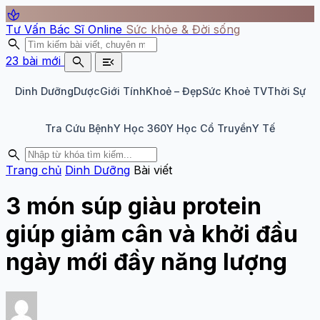
spa
Tư Vấn Bác Sĩ Online
Sức khỏe & Đời sống
search
search
menu_open
23 bài mới
Dinh Dưỡng
Dược
Giới Tính
Khoẻ – Đẹp
Sức Khoẻ TV
Thời Sự
Tra Cứu Bệnh
Y Học 360
Y Học Cổ Truyền
Y Tế
search
Trang chủ
Dinh Dưỡng
Bài viết
3 món súp giàu protein
giúp giảm cân và khởi đầu
ngày mới đầy năng lượng