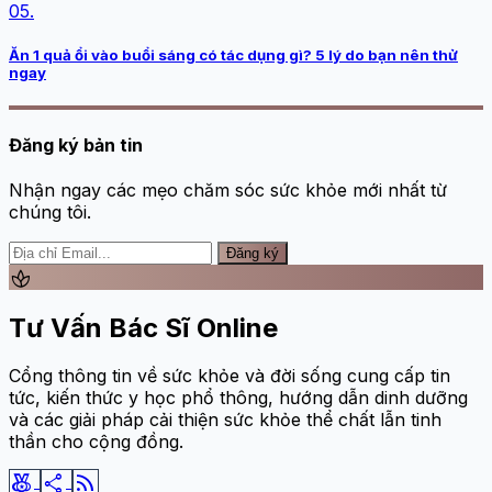
05.
Ăn 1 quả ổi vào buổi sáng có tác dụng gì? 5 lý do bạn nên thử
ngay
Đăng ký bản tin
Nhận ngay các mẹo chăm sóc sức khỏe mới nhất từ
chúng tôi.
Đăng ký
spa
Tư Vấn Bác Sĩ Online
Cổng thông tin về sức khỏe và đời sống cung cấp tin
tức, kiến thức y học phổ thông, hướng dẫn dinh dưỡng
và các giải pháp cải thiện sức khỏe thể chất lẫn tinh
thần cho cộng đồng.
social_leaderboard
share
rss_feed