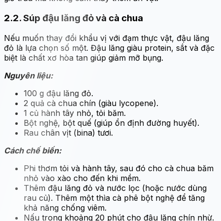
2.2. Súp đậu lăng đỏ và cà chua
Nếu muốn thay đổi khẩu vị với đạm thực vật, đậu lăng
đỏ là lựa chọn số một. Đậu lăng giàu protein, sắt và đặc
biệt là chất xơ hòa tan giúp giảm mỡ bụng.
Nguyên liệu:
100 g đậu lăng đỏ.
2 quả cà chua chín (giàu lycopene).
1 củ hành tây nhỏ, tỏi băm.
Bột nghệ, bột quế (giúp ổn định đường huyết).
Rau chân vịt (bina) tươi.
Cách chế biến:
Phi thơm tỏi và hành tây, sau đó cho cà chua băm
nhỏ vào xào cho đến khi mềm.
Thêm đậu lăng đỏ và nước lọc (hoặc nước dùng
rau củ). Thêm một thìa cà phê bột nghệ để tăng
khả năng chống viêm.
Nấu trong khoảng 20 phút cho đậu lăng chín nhừ.