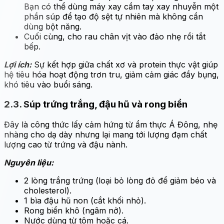
Bạn có thể dùng máy xay cầm tay xay nhuyễn một
phần súp để tạo độ sệt tự nhiên mà không cần
dùng bột năng.
Cuối cùng, cho rau chân vịt vào đảo nhẹ rồi tắt
bếp.
Lợi ích:
Sự kết hợp giữa chất xơ và protein thực vật giúp
hệ tiêu hóa hoạt động trơn tru, giảm cảm giác đầy bụng,
khó tiêu vào buổi sáng.
2.3. Súp trứng trắng, đậu hũ và rong biển
Đây là công thức lấy cảm hứng từ ẩm thực Á Đông, nhẹ
nhàng cho dạ dày nhưng lại mang tới lượng đạm chất
lượng cao từ trứng và đậu nành.
Nguyên liệu:
2 lòng trắng trứng (loại bỏ lòng đỏ để giảm béo và
cholesterol).
1 bìa đậu hũ non (cắt khối nhỏ).
Rong biển khô (ngâm nở).
Nước dùng từ tôm hoặc cá.