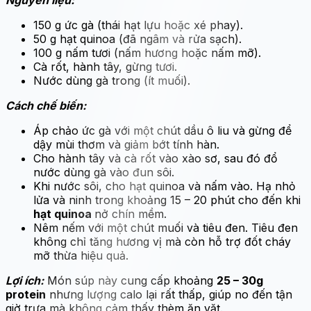
Nguyên liệu:
150 g ức gà (thái hạt lựu hoặc xé phay).
50 g hạt quinoa (đã ngâm và rửa sạch).
100 g nấm tươi (nấm hương hoặc nấm mỡ).
Cà rốt, hành tây, gừng tươi.
Nước dùng gà trong (ít muối).
Cách chế biến:
Áp chảo ức gà với một chút dầu ô liu và gừng để
dậy mùi thơm và giảm bớt tính hàn.
Cho hành tây và cà rốt vào xào sơ, sau đó đổ
nước dùng gà vào đun sôi.
Khi nước sôi, cho hạt quinoa và nấm vào. Hạ nhỏ
lửa và ninh trong khoảng 15 – 20 phút cho đến khi
hạt quinoa
nở chín mềm.
Nêm nếm với một chút muối và tiêu đen. Tiêu đen
không chỉ tăng hương vị mà còn hỗ trợ đốt cháy
mỡ thừa hiệu quả.
Lợi ích:
Món súp này cung cấp khoảng
25 – 30g
protein
nhưng lượng calo lại rất thấp, giúp no đến tận
giờ trưa mà không cảm thấy thèm ăn vặt.