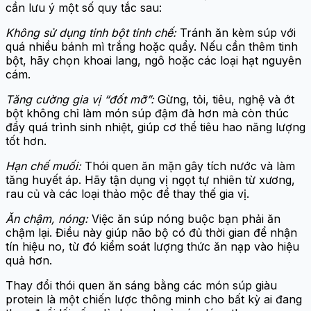
cần lưu ý một số quy tắc sau:
Không sử dụng tinh bột tinh chế:
Tránh ăn kèm súp với
quá nhiều bánh mì trắng hoặc quẩy. Nếu cần thêm tinh
bột, hãy chọn khoai lang, ngô hoặc các loại hạt nguyên
cám.
Tăng cường gia vị “đốt mỡ”:
Gừng, tỏi, tiêu, nghệ và ớt
bột không chỉ làm món súp đậm đà hơn mà còn thúc
đẩy quá trình sinh nhiệt, giúp cơ thể tiêu hao năng lượng
tốt hơn.
Hạn chế muối:
Thói quen ăn mặn gây tích nước và làm
tăng huyết áp. Hãy tận dụng vị ngọt tự nhiên từ xương,
rau củ và các loại thảo mộc để thay thế gia vị.
Ăn chậm, nóng:
Việc ăn súp nóng buộc bạn phải ăn
chậm lại. Điều này giúp não bộ có đủ thời gian để nhận
tín hiệu no, từ đó kiểm soát lượng thức ăn nạp vào hiệu
quả hơn.
Thay đổi thói quen ăn sáng bằng các món súp giàu
protein là một chiến lược thông minh cho bất kỳ ai đang