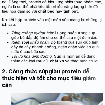
no. Đồng thời, protein có hiệu ứng nhiệt thực phẩm cao,
nghĩa là cơ thể phải tiêu tốn nhiều năng lượng hơn để
tiêu hóa đạm so với
chất béo
hay
tinh bột
.
Khi kết hợp protein vào một món súp mang lại những lợi
ích sau:
Tăng cường hydrat hóa:
Lượng nước trong súp
giúp bù đắp độ ẩm cho cơ thể sau một đêm dài.
Kiểm soát khẩu phần:
Độ loãng của súp giúp làm
đầy dạ dày nhanh chóng, ngăn chặn việc ăn quá
mức ở các bữa sau.
Tối ưu hóa dinh dưỡng:
Súp là món ăn dễ dàng
thêm các loại rau củ,
chất xơ
và thảo mộc có lợi.
2. Công thức súp
giàu protein dễ
thực hiện và tốt cho mục tiêu giảm
cân