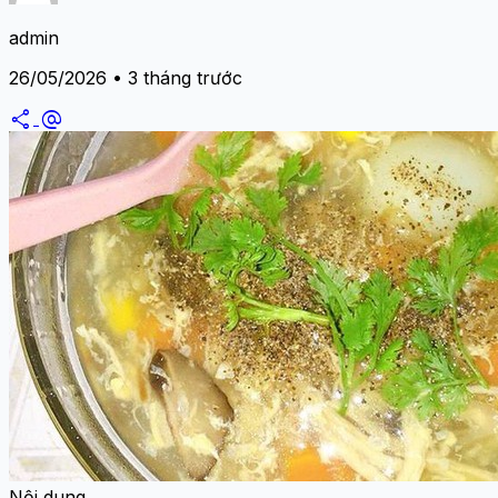
admin
26/05/2026 • 3 tháng trước
share
alternate_email
Nội dung