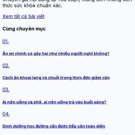
thức sức khỏe chuẩn xác.
Xem tất cả bài viết
Cùng chuyên mục
01.
Ăn mì chính có gây hại như nhiều người nghĩ không?
02.
Cách ăn khoai lang và chuối trong thực đơn giảm cân
03.
Ai nên uống cà phê, ai nên uống trà vào buổi sáng?
04.
Dinh dưỡng học đường cần được tiếp cận toàn diện