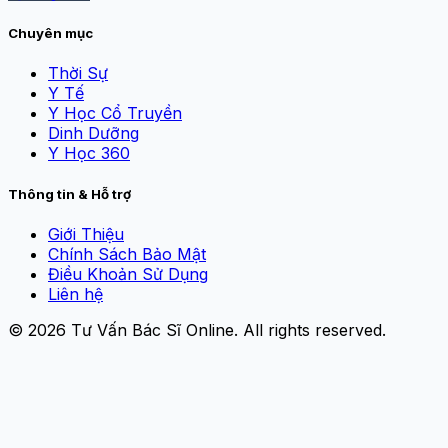
Chuyên mục
Thời Sự
Y Tế
Y Học Cổ Truyền
Dinh Dưỡng
Y Học 360
Thông tin & Hỗ trợ
Giới Thiệu
Chính Sách Bảo Mật
Điều Khoản Sử Dụng
Liên hệ
© 2026
Tư Vấn Bác Sĩ Online
. All rights reserved.