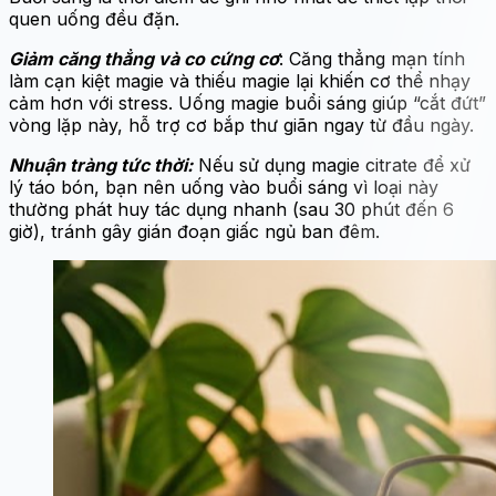
quen uống đều đặn.
Giảm căng thẳng và co cứng cơ
: Căng thẳng mạn tính
làm cạn kiệt magie và thiếu magie lại khiến cơ thể nhạy
cảm hơn với stress. Uống magie buổi sáng giúp “cắt đứt”
vòng lặp này, hỗ trợ cơ bắp thư giãn ngay từ đầu ngày.
Nhuận tràng tức thời:
Nếu sử dụng magie citrate để xử
lý táo bón, bạn nên uống vào buổi sáng vì loại này
thường phát huy tác dụng nhanh (sau 30 phút đến 6
giờ), tránh gây gián đoạn giấc ngủ ban đêm.