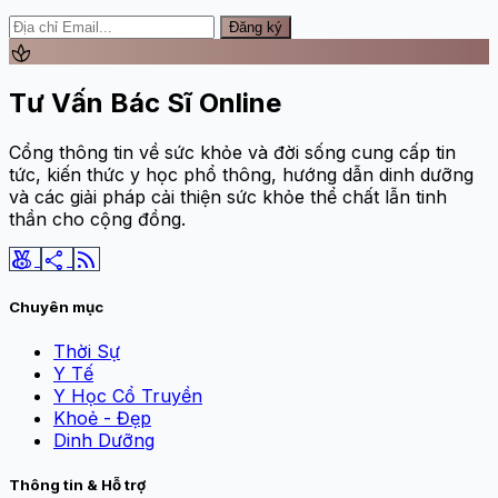
Đăng ký
spa
Tư Vấn Bác Sĩ Online
Cổng thông tin về sức khỏe và đời sống cung cấp tin
tức, kiến thức y học phổ thông, hướng dẫn dinh dưỡng
và các giải pháp cải thiện sức khỏe thể chất lẫn tinh
thần cho cộng đồng.
social_leaderboard
share
rss_feed
Chuyên mục
Thời Sự
Y Tế
Y Học Cổ Truyền
Khoẻ - Đẹp
Dinh Dưỡng
Thông tin & Hỗ trợ