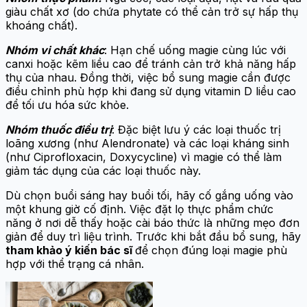
giàu chất xơ (do chứa phytate có thể cản trở sự hấp thụ
khoáng chất).
Nhóm vi chất khác
: Hạn chế uống magie cùng lúc với
canxi hoặc kẽm liều cao để tránh cản trở khả năng hấp
thụ của nhau. Đồng thời, việc bổ sung magie cần được
điều chỉnh phù hợp khi đang sử dụng vitamin D liều cao
để tối ưu hóa sức khỏe.
Nhóm thuốc điều trị
: Đặc biệt lưu ý các loại thuốc trị
loãng xương (như Alendronate) và các loại kháng sinh
(như Ciprofloxacin, Doxycycline) vì magie có thể làm
giảm tác dụng của các loại thuốc này.
Dù chọn buổi sáng hay buổi tối, hãy cố gắng uống vào
một khung giờ cố định. Việc đặt lọ thực phẩm chức
năng ở nơi dễ thấy hoặc cài báo thức là những mẹo đơn
giản để duy trì liệu trình. Trước khi bắt đầu bổ sung, hãy
tham khảo ý kiến bác sĩ
để chọn đúng loại magie phù
hợp với thể trạng cá nhân.