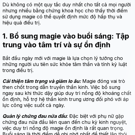
Dù không có một quy tắc duy nhất cho tất cả mọi người
nhưng nhiều bằng chứng khoa học cho thấy thời điểm
sử dụng magie có thể quyết định mức độ hấp thụ và
hiệu quả điều trị.
1. Bổ sung magie vào buổi sáng: Tập
trung vào tâm trí và sự ổn định
Bắt đầu ngày mới với magie là lựa chọn lý tưởng cho
những người ưu tiên sức khỏe tâm thần và tính kỷ luật
trong điều trị.
Cải thiện tâm trạng và giảm lo âu:
Magie đóng vai trò
then chốt trong dẫn truyền thần kinh. Việc bổ sung
ngay sau khi thức dậy giúp duy trì nồng độ khoáng chất
ổn định, hỗ trợ hệ thần kinh trung ương đối phó với áp
lực công việc suốt cả ngày.
Quản lý chứng đau nửa đầu
: Đặc biệt với phụ nữ gặp
chứng đau nửa đầu liên quan đến chu kỳ kinh nguyệt,
việc duy trì nồng độ magie ổn định là rất quan trọng.
Buổi sáng là thời điểm dễ ghi nhớ nhất để thiết lập thói