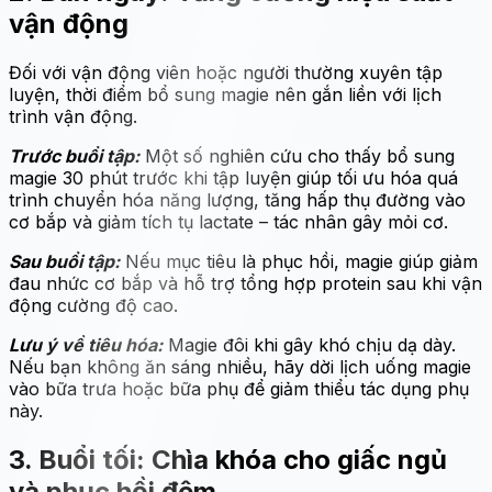
vận động
Đối với vận động viên hoặc người thường xuyên tập
luyện, thời điểm bổ sung magie nên gắn liền với lịch
trình vận động.
Trước buổi tập:
Một số nghiên cứu cho thấy bổ sung
magie 30 phút trước khi tập luyện giúp tối ưu hóa quá
trình chuyển hóa năng lượng, tăng hấp thụ đường vào
cơ bắp và giảm tích tụ lactate – tác nhân gây mỏi cơ.
Sau buổi tập:
Nếu mục tiêu là phục hồi, magie giúp giảm
đau nhức cơ bắp và hỗ trợ tổng hợp protein sau khi vận
động cường độ cao.
Lưu ý về tiêu hóa:
Magie đôi khi gây khó chịu dạ dày.
Nếu bạn không ăn sáng nhiều, hãy dời lịch uống magie
vào bữa trưa hoặc bữa phụ để giảm thiểu tác dụng phụ
này.
3. Buổi tối: Chìa khóa cho giấc ngủ
và phục hồi đêm