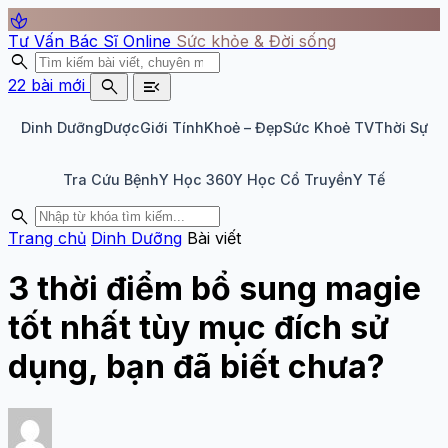
spa
Tư Vấn Bác Sĩ Online
Sức khỏe & Đời sống
search
search
menu_open
22 bài mới
Dinh Dưỡng
Dược
Giới Tính
Khoẻ – Đẹp
Sức Khoẻ TV
Thời Sự
Tra Cứu Bệnh
Y Học 360
Y Học Cổ Truyền
Y Tế
search
Trang chủ
Dinh Dưỡng
Bài viết
3 thời điểm bổ sung magie
tốt nhất tùy mục đích sử
dụng, bạn đã biết chưa?