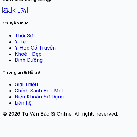
social_leaderboard
share
rss_feed
Chuyên mục
Thời Sự
Y Tế
Y Học Cổ Truyền
Khoẻ - Đẹp
Dinh Dưỡng
Thông tin & Hỗ trợ
Giới Thiệu
Chính Sách Bảo Mật
Điều Khoản Sử Dụng
Liên hệ
© 2026
Tư Vấn Bác Sĩ Online
. All rights reserved.