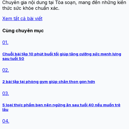
Chuyên gia nội dung tại Tòa soạn, mang đến những kiến
thức sức khỏe chuẩn xác.
Xem tất cả bài viết
Cùng chuyên mục
01.
Chuỗi bài tập 10 phút buổi tối giúp tăng cường sức mạnh lưng
sau tuổi 50
02.
2 bài tập tại phòng gym giúp chân thon gọn hơn
03.
5 loại thực phẩm bạn nên ngừng ăn sau tuổi 40 nếu muốn trẻ
lâu
04.