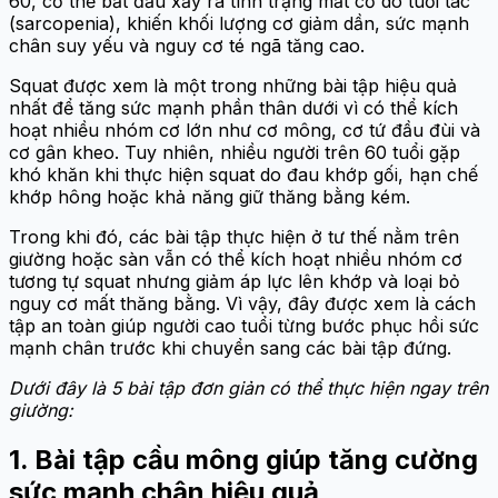
60, cơ thể bắt đầu xảy ra tình trạng mất cơ do tuổi tác
(sarcopenia), khiến khối lượng cơ giảm dần, sức mạnh
chân suy yếu và nguy cơ té ngã tăng cao.
Squat được xem là một trong những bài tập hiệu quả
nhất để tăng sức mạnh phần thân dưới vì có thể kích
hoạt nhiều nhóm cơ lớn như cơ mông, cơ tứ đầu đùi và
cơ gân kheo. Tuy nhiên, nhiều người trên 60 tuổi gặp
khó khăn khi thực hiện squat do đau khớp gối, hạn chế
khớp hông hoặc khả năng giữ thăng bằng kém.
Trong khi đó, các bài tập thực hiện ở tư thế nằm trên
giường hoặc sàn vẫn có thể kích hoạt nhiều nhóm cơ
tương tự squat nhưng giảm áp lực lên khớp và loại bỏ
nguy cơ mất thăng bằng. Vì vậy, đây được xem là cách
tập an toàn giúp người cao tuổi từng bước phục hồi sức
mạnh chân trước khi chuyển sang các bài tập đứng.
Dưới đây là 5 bài tập đơn giản có thể thực hiện ngay trên
giường:
1. Bài tập cầu mông giúp tăng cường
sức mạnh chân hiệu quả