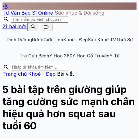
spa
Tư Vấn Bác Sĩ Online
Sức khỏe & Đời sống
search
search
menu_open
21 bài mới
Dinh Dưỡng
Dược
Giới Tính
Khoẻ – Đẹp
Sức Khoẻ TV
Thời Sự
Tra Cứu Bệnh
Y Học 360
Y Học Cổ Truyền
Y Tế
search
Trang chủ
Khoẻ - Đẹp
Bài viết
5 bài tập trên giường giúp
tăng cường sức mạnh chân
hiệu quả hơn squat sau
tuổi 60