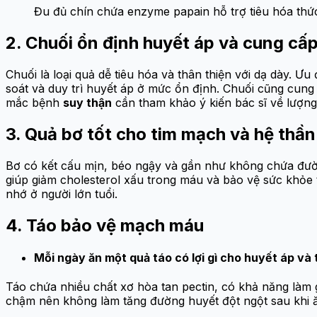
Đu đủ chín chứa enzyme papain hỗ trợ tiêu hóa thức
2. Chuối ổn định huyết áp và cung cấ
Chuối là loại quả dễ tiêu hóa và thân thiện với dạ dày. 
soát và duy trì huyết áp ở mức ổn định. Chuối cũng cun
mắc bệnh
suy thận
cần tham khảo ý kiến bác sĩ về lượng
3. Quả bơ tốt cho tim mạch và hệ thần
Bơ có kết cấu mịn, béo ngậy và gần như không chứa đườ
giúp giảm cholesterol xấu trong máu và bảo vệ sức khỏe t
nhớ ở người lớn tuổi.
4. Táo bảo vệ mạch máu
Mỗi ngày ăn một quả táo có lợi gì cho huyết áp và
Táo chứa nhiều chất xơ hòa tan pectin, có khả năng làm 
chậm nên không làm tăng đường huyết đột ngột sau khi 