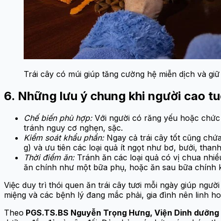
Trái cây có múi giúp tăng cường hệ miễn dịch và giữ
6. Những lưu ý chung khi người cao tuổ
Chế biến phù hợp:
Với người có răng yếu hoặc chức n
tránh nguy cơ nghẹn, sặc.
Kiểm soát khẩu phần:
Ngay cả trái cây tốt cũng chứ
g) và ưu tiên các loại quả ít ngọt như bơ, bưởi, thanh
Thời điểm ăn:
Tránh ăn các loại quả có vị chua nhiều
ăn chính như một bữa phụ, hoặc ăn sau bữa chính k
Việc duy trì thói quen ăn trái cây tươi mỗi ngày giúp ngườ
miệng và các bệnh lý đang mắc phải, gia đình nên linh ho
Theo
PGS.TS.BS Nguyễn Trọng Hưng, Viện Dinh dưỡng 