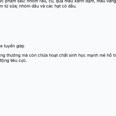
c phẩm sau: nhóm rau, củ, quả màu xanh đậm, màu vàng đ
ẩm từ sữa; nhóm dầu và các hạt có dầu.
ỏe tuyến giáp
ông thường mà còn chứa hoạt chất sinh học mạnh mẽ hỗ trợ
ộng tiêu cực.