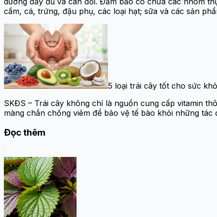
dưỡng đầy đủ và cân đối. Đảm bảo có chứa các nhóm thự
cầm, cá, trứng, đậu phụ, các loại hạt; sữa và các sản ph
5 loại trái cây tốt cho sức kh
SKĐS – Trái cây không chỉ là nguồn cung cấp vitamin th
màng chắn chống viêm để bảo vệ tế bào khỏi những tác đ
Đọc thêm