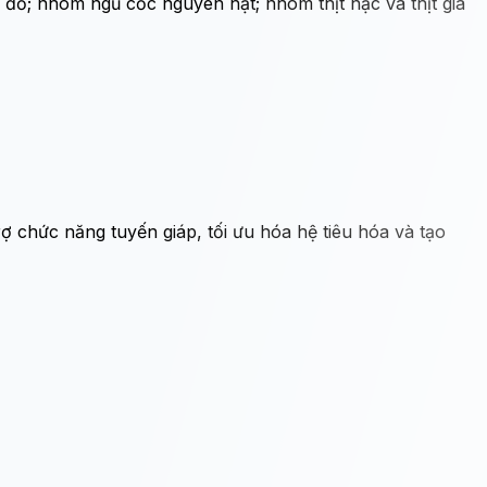
ỏ; nhóm ngũ cốc nguyên hạt; nhóm thịt nạc và thịt gia
 chức năng tuyến giáp, tối ưu hóa hệ tiêu hóa và tạo