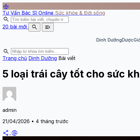
spa
Tư Vấn Bác Sĩ Online
Sức khỏe & Đời sống
search
search
menu_open
20 bài mới
Dinh Dưỡng
Dược
Giớ
search
Trang chủ
Dinh Dưỡng
Bài viết
5 loại trái cây tốt cho sức k
admin
21/04/2026 • 4 tháng trước
share
alternate_email