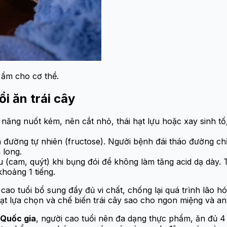
 ẩm cho cơ thể.
i ăn trái cây
ăng nuốt kém, nên cắt nhỏ, thái hạt lựu hoặc xay sinh tố,
a đường tự nhiên (fructose). Người bệnh đái tháo đường c
 long.
 (cam, quýt) khi bụng đói để không làm tăng acid dạ dày. T
hoảng 1 tiếng.
i cao tuổi bổ sung đầy đủ vi chất, chống lại quá trình lão 
ạt lựa chọn và chế biến trái cây sao cho ngon miệng và an
Quốc gia
, người cao tuổi nên đa dạng thực phẩm, ăn đủ 