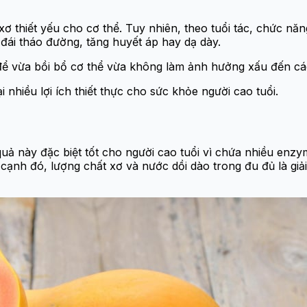
xơ thiết yếu cho cơ thể. Tuy nhiên, theo tuổi tác, chức nă
ái tháo đường, tăng huyết áp hay dạ dày.
g để vừa bồi bổ cơ thể vừa không làm ảnh hưởng xấu đến cá
i nhiều lợi ích thiết thực cho sức khỏe người cao tuổi.
quả này đặc biệt tốt cho người cao tuổi vì chứa nhiều enzy
cạnh đó, lượng chất xơ và nước dồi dào trong đu đủ là gi