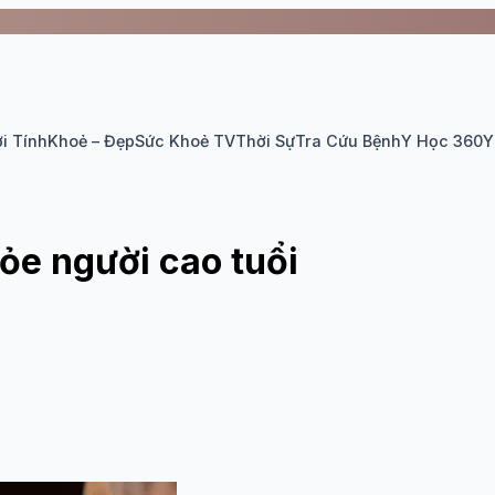
i Tính
Khoẻ – Đẹp
Sức Khoẻ TV
Thời Sự
Tra Cứu Bệnh
Y Học 360
Y
hỏe người cao tuổi