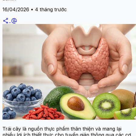
16/04/2026 • 4 tháng trước
share
alternate_email
Trái cây là nguồn thực phẩm thân thiện và mang lại
nhiều lợi ích thiết thực cho tuyến giáp thông qua các cơ