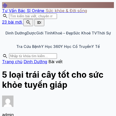
spa
Tư Vấn Bác Sĩ Online
Sức khỏe & Đời sống
search
search
menu_open
23 bài mới
Dinh Dưỡng
Dược
Giới Tính
Khoẻ – Đẹp
Sức Khoẻ TV
Thời Sự
Tra Cứu Bệnh
Y Học 360
Y Học Cổ Truyền
Y Tế
search
Trang chủ
Dinh Dưỡng
Bài viết
5 loại trái cây tốt cho sức
khỏe tuyến giáp
admin