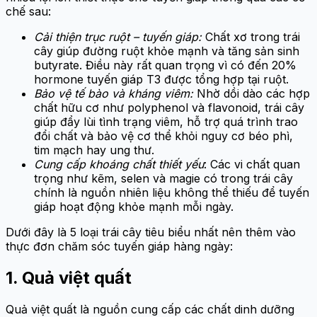
chế sau:
Cải thiện trục ruột – tuyến giáp:
Chất xơ trong trái
cây giúp đường ruột khỏe mạnh và tăng sản sinh
butyrate. Điều này rất quan trọng vì có đến 20%
hormone tuyến giáp T3 được tổng hợp tại ruột.
Bảo vệ tế bào và kháng viêm:
Nhờ dồi dào các hợp
chất hữu cơ như polyphenol và flavonoid, trái cây
giúp đẩy lùi tình trạng viêm, hỗ trợ quá trình trao
đổi chất và bảo vệ cơ thể khỏi nguy cơ béo phì,
tim mạch hay ung thư.
Cung cấp khoáng chất thiết yếu
: Các vi chất quan
trọng như kẽm, selen và magie có trong trái cây
chính là nguồn nhiên liệu không thể thiếu để tuyến
giáp hoạt động khỏe mạnh mỗi ngày.
Dưới đây là 5 loại trái cây tiêu biểu nhất nên thêm vào
thực đơn chăm sóc tuyến giáp hàng ngày:
1. Quả việt quất
Quả việt quất là nguồn cung cấp các chất dinh dưỡng