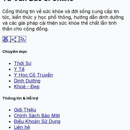
Cổng thông tin về sức khỏe và đời sống cung cấp tin
tức, kiến thức y học phổ thông, hướng dẫn dinh dưỡng
và các giải pháp cải thiện sức khỏe thể chất lẫn tinh
thần cho cộng đồng.
social_leaderboard
share
rss_feed
Chuyên mục
Thời Sự
Y Tế
Y Học Cổ Truyền
Dinh Dưỡng
Khoẻ - Đẹp
Thông tin & Hỗ trợ
Giới Thiệu
Chính Sách Bảo Mật
Điều Khoản Sử Dụng
Liên hệ