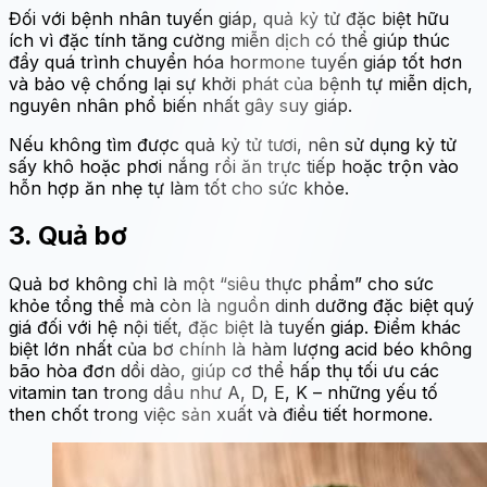
Đối với bệnh nhân tuyến giáp, quả kỷ tử đặc biệt hữu
ích vì đặc tính tăng cường miễn dịch có thể giúp thúc
đẩy quá trình chuyển hóa hormone tuyến giáp tốt hơn
và bảo vệ chống lại sự khởi phát của bệnh tự miễn dịch,
nguyên nhân phổ biến nhất gây suy giáp.
Nếu không tìm được quả kỷ tử tươi, nên sử dụng kỷ tử
sấy khô hoặc phơi nắng rồi ăn trực tiếp hoặc trộn vào
hỗn hợp ăn nhẹ tự làm tốt cho sức khỏe.
3. Quả bơ
Quả bơ không chỉ là một “siêu thực phẩm” cho sức
khỏe tổng thể mà còn là nguồn dinh dưỡng đặc biệt quý
giá đối với hệ nội tiết, đặc biệt là tuyến giáp. Điểm khác
biệt lớn nhất của bơ chính là hàm lượng acid béo không
bão hòa đơn dồi dào, giúp cơ thể hấp thụ tối ưu các
vitamin tan trong dầu như A, D, E, K – những yếu tố
then chốt trong việc sản xuất và điều tiết hormone.