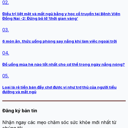
02.
Điều trị liệt mặt và mất ngủ bằng y học cổ truyền tại Bệnh Viện
Đồng Nai -2: Đừng bỏ lỡ ‘thời gian vàng’
03.
6 món ăn, thức uống phòng say nắng khi làm việc ngoài trời
04.
Đồ uống mùa hè nào tốt nhất cho cơ thể trong ngày nắng nóng?
05.
Loại lá rẻ tiền bán đầy chợ được ví như trợ thủ của người tiểu
đường và mất ngủ
Đăng ký bản tin
Nhận ngay các mẹo chăm sóc sức khỏe mới nhất từ
chúng tôi.