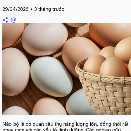
29/04/2026 • 3 tháng trước
share
alternate_email
Não bộ là cơ quan tiêu thụ năng lượng lớn, đồng thời rất
nhạy cảm với các yếu tố dinh dưỡng. Các nghiên cứu