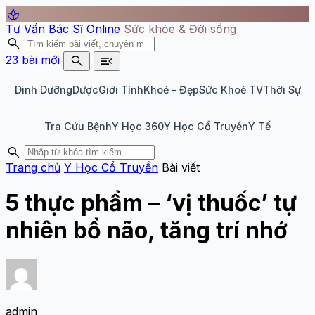
spa
Tư Vấn Bác Sĩ Online
Sức khỏe & Đời sống
search
search
menu_open
23 bài mới
Dinh Dưỡng
Dược
Giới Tính
Khoẻ – Đẹp
Sức Khoẻ TV
Thời Sự
Tra Cứu Bệnh
Y Học 360
Y Học Cổ Truyền
Y Tế
search
Trang chủ
Y Học Cổ Truyền
Bài viết
5 thực phẩm – ‘vị thuốc’ tự
nhiên bổ não, tăng trí nhớ
admin