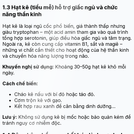
1.3 Hạt kê (tiểu mễ) hỗ trợ giấc ngủ và chức
năng thần kinh
Hạt kê là loại ngũ cốc phổ biến, giá thành thấp nhưng
giàu tryptophan – một acid amin tham gia vào quá trình
tổng hợp serotonin, giúp điều hòa giấc ngủ và tâm trạng.
Ngoài ra, kê còn cung cấp vitamin B1, sắt và magiê –
những vi chất cần thiết cho hoạt động của hệ thần kinh
và chuyển hóa năng lượng trong não.
Khuyến nghị sử dụng:
Khoảng 30–50g hạt kê khô mỗi
ngày.
Cách chế biến:
Cháo kê nấu với bí đỏ hoặc táo đỏ.
Cơm trộn kê với gạo.
Kết hợp rau xanh để cân bằng dinh dưỡng…
Lưu ý:
Không sử dụng kê bị mốc hoặc bảo quản kém để
tránh nguy cơ nhiễm độc.