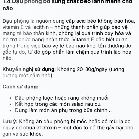
1.4 Đậu phộng bổ sung chất béo lành mạnh cho
não
Đậu phộng là nguồn cung cấp acid béo không bão hòa,
vitamin E và lecithin – những thành phần giúp bảo vệ
màng tế bào thần kinh, chống lại quá trình oxy hóa và
hỗ trợ chức năng nhận thức. Vitamin E đặc biệt quan
trọng trong việc bảo vệ tế bào não khỏi tổn thương do
gốc tự do, từ đó góp phần làm chậm quá trình lão hóa
não.
Khuyến nghị sử dụng:
Khoảng 20–30g/ngày (tương
đương một nắm nhỏ).
Cách sử dụng:
Đậu phộng luộc hoặc rang không muối.
Kết hợp trong các món salad rau củ.
Dùng làm món ăn phụ trong bữa chính…
Lưu ý:
Không ăn đậu phộng bị mốc hoặc có mùi lạ do
nguy cơ chứa aflatoxin – một độc tố có thể gây hại cho
gan và sức khỏe.