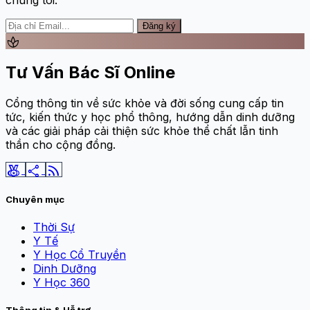
Đăng ký
spa
Tư Vấn Bác Sĩ Online
Cổng thông tin về sức khỏe và đời sống cung cấp tin
tức, kiến thức y học phổ thông, hướng dẫn dinh dưỡng
và các giải pháp cải thiện sức khỏe thể chất lẫn tinh
thần cho cộng đồng.
social_leaderboard
share
rss_feed
Chuyên mục
Thời Sự
Y Tế
Y Học Cổ Truyền
Dinh Dưỡng
Y Học 360