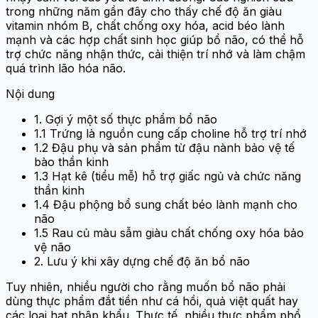
trong những năm gần đây cho thấy chế độ ăn giàu
vitamin nhóm B, chất chống oxy hóa, acid béo lành
mạnh và các hợp chất sinh học giúp bổ não, có thể hỗ
trợ chức năng nhận thức, cải thiện trí nhớ và làm chậm
quá trình lão hóa não.
Nội dung
1. Gợi ý một số thực phẩm bổ não
1.1 Trứng là nguồn cung cấp choline hỗ trợ trí nhớ
1.2 Đậu phụ và sản phẩm từ đậu nành bảo vệ tế
bào thần kinh
1.3 Hạt kê (tiểu mễ) hỗ trợ giấc ngủ và chức năng
thần kinh
1.4 Đậu phộng bổ sung chất béo lành mạnh cho
não
1.5 Rau củ màu sẫm giàu chất chống oxy hóa bảo
vệ não
2. Lưu ý khi xây dựng chế độ ăn bổ não
Tuy nhiên, nhiều người cho rằng muốn bổ não phải
dùng thực phẩm đắt tiền như cá hồi, quả việt quất hay
các loại hạt nhập khẩu. Thực tế, nhiều thực phẩm phổ