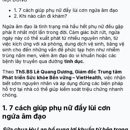
1. 7 cách giúp phụ nữ đẩy lùi cơn ngứa âm đạo
2. Khi nào cần đi khám?
Ngứa âm đạo là tình trạng mà hầu hết phụ nữ đều gặp
phải ít nhất một lần trong đời. Cảm giác bứt rứt, ngứa
ngáy này có thể xuất phát từ nhiều nguyên nhân, từ
việc kích ứng với xà phòng, dung dịch vệ sinh, băng vệ
sinh cho đến những vấn đề phức tạp hơn như nhiễm
trùng nấm men, viêm âm đạo do vi khuẩn hoặc các
bệnh lây truyền qua đường
tình dục
.
Theo
ThS.BS Lê Quang Dương, Giám đốc Trung tâm
Phát triển Sức khỏe Bền vững – VietHealth
, việc nhận
biết sớm nguyên nhân và áp dụng đúng các biện pháp
hỗ trợ tại nhà có thể giúp kiểm soát triệu chứng nhanh
chóng.
1. 7 cách giúp phụ nữ đẩy lùi cơn
ngứa âm đạo
Sữa chua Hy Lạp bổ sung lợi khuẩn từ bên trong