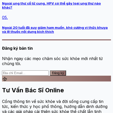
Ngoài ung thư cổ tử cung, HPV có thể gây loại ung thư nào
khác?
05.
Ngoài 20 tuổi đã suy giảm ham muốn, khó cương vì thức khuya
và lệ thuộc nội dung kích thích
Đăng ký bản tin
Nhận ngay các mẹo chăm sóc sức khỏe mới nhất từ
chúng tôi.
Đăng ký
spa
Tư Vấn Bác Sĩ Online
Cổng thông tin về sức khỏe và đời sống cung cấp tin
tức, kiến thức y học phổ thông, hướng dẫn dinh dưỡng
và các giải pháp cải thiện sức khỏe thể chất lẫn tinh