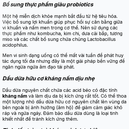
Bổ sung thực phẩm giàu probiotics
Một hệ miễn dịch khỏe mạnh bắt đầu từ hệ tiêu hóa.
Việc bổ sung lợi khuẩn giúp phục hồi sự cân bằng giữa
vi khuẩn và nấm men trong cơ thể. Nên sử dụng các
thực phẩm như kombucha, kim chi, dưa cải bắp, tương
miso và các chất bổ sung chứa chủng Lactobacillus
acidophilus.
Men vi sinh dạng uống có thể mất vài tuần để phát huy
tác dụng tối đa nhưng đây là một giải pháp bền vững để
ngăn ngừa ngứa âm đạo tái phát.
Dầu dừa hữu cơ kháng nấm dịu nhẹ
Dầu dừa nguyên chất chứa các acid béo có đặc tính
kháng nấm
và làm dịu da bị kích ứng rất tốt. Có thể thoa
một lượng nhỏ dầu dừa hữu cơ nguyên chất lên vùng da
bên ngoài bị ảnh hưởng (âm hộ) để giảm cảm giác khô
ráp và ngứa ngáy. Đảm bảo dầu dừa dùng là loại tinh
khiết nhất để tránh kích ứng thêm.