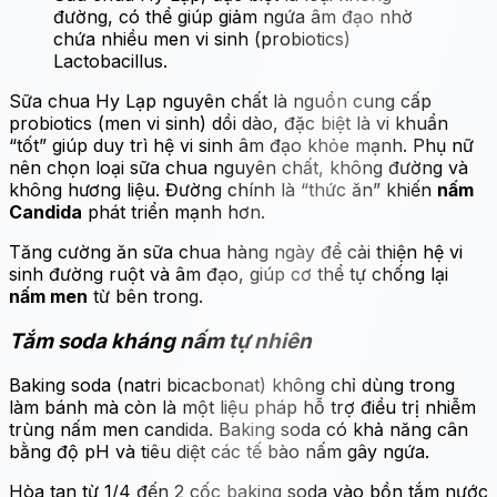
đường, có thể giúp giảm ngứa âm đạo nhờ
chứa nhiều men vi sinh (probiotics)
Lactobacillus.
Sữa chua Hy Lạp nguyên chất là nguồn cung cấp
probiotics (men vi sinh) dồi dào, đặc biệt là vi khuẩn
“tốt” giúp duy trì hệ vi sinh âm đạo khỏe mạnh. Phụ nữ
nên chọn loại sữa chua nguyên chất, không đường và
không hương liệu. Đường chính là “thức ăn” khiến
nấm
Candida
phát triển mạnh hơn.
Tăng cường ăn sữa chua hàng ngày để cải thiện hệ vi
sinh đường ruột và âm đạo, giúp cơ thể tự chống lại
nấm men
từ bên trong.
Tắm soda kháng nấm tự nhiên
Baking soda (natri bicacbonat) không chỉ dùng trong
làm bánh mà còn là một liệu pháp hỗ trợ điều trị nhiễm
trùng nấm men candida. Baking soda có khả năng cân
bằng độ pH và tiêu diệt các tế bào nấm gây ngứa.
Hòa tan từ 1/4 đến 2 cốc baking soda vào bồn tắm nước