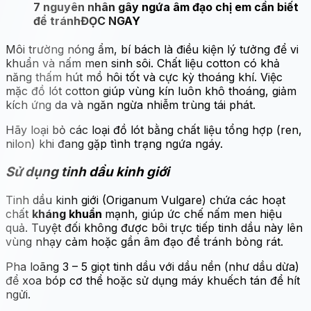
7 nguyên nhân gây ngứa âm đạo chị em cần biết
để tránh
ĐỌC NGAY
Môi trường nóng ẩm, bí bách là điều kiện lý tưởng để vi
khuẩn và nấm men sinh sôi. Chất liệu cotton có khả
năng thấm hút mồ hôi tốt và cực kỳ thoáng khí. Việc
mặc đồ lót cotton giúp vùng kín luôn khô thoáng, giảm
kích ứng da và ngăn ngừa nhiễm trùng tái phát.
Hãy loại bỏ các loại đồ lót bằng chất liệu tổng hợp (ren,
nilon) khi đang gặp tình trạng ngứa ngáy.
Sử dụng tinh dầu kinh giới
Tinh dầu kinh giới (Origanum Vulgare) chứa các hoạt
chất
kháng khuẩn
mạnh, giúp ức chế nấm men hiệu
quả. Tuyệt đối không được bôi trực tiếp tinh dầu này lên
vùng nhạy cảm hoặc gần âm đạo để tránh bỏng rát.
Pha loãng 3 – 5 giọt tinh dầu với dầu nền (như dầu dừa)
để xoa bóp cơ thể hoặc sử dụng máy khuếch tán để hít
ngửi.