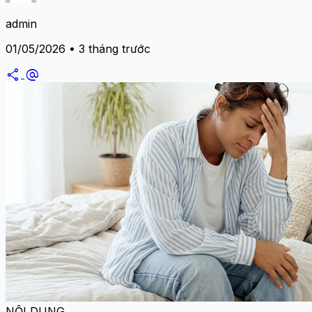
admin
01/05/2026 • 3 tháng trước
share
alternate_email
NỘI DUNG