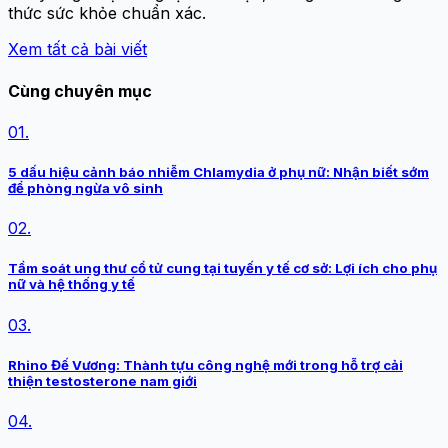
thức sức khỏe chuẩn xác.
Xem tất cả bài viết
Cùng chuyên mục
01.
5 dấu hiệu cảnh báo nhiễm Chlamydia ở phụ nữ: Nhận biết sớm
để phòng ngừa vô sinh
02.
Tầm soát ung thư cổ tử cung tại tuyến y tế cơ sở: Lợi ích cho phụ
nữ và hệ thống y tế
03.
Rhino Đế Vương: Thành tựu công nghệ mới trong hỗ trợ cải
thiện testosterone nam giới
04.