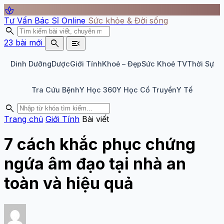
spa
Tư Vấn Bác Sĩ Online
Sức khỏe & Đời sống
search
search
menu_open
23 bài mới
Dinh Dưỡng
Dược
Giới Tính
Khoẻ – Đẹp
Sức Khoẻ TV
Thời Sự
Tra Cứu Bệnh
Y Học 360
Y Học Cổ Truyền
Y Tế
search
Trang chủ
Giới Tính
Bài viết
7 cách khắc phục chứng
ngứa âm đạo tại nhà an
toàn và hiệu quả