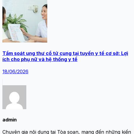
Tầm soát ung thư cổ tử cung tại tuyến y tế cơ sở: Lợi
ích cho phụ nữ và hệ thống y tế
18/06/2026
admin
Chuyên gia nội dung tại Tòa soạn, mang đến những kiến