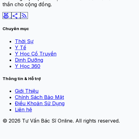
thần cho cộng đồng.
social_leaderboard
share
rss_feed
Chuyên mục
Thời Sự
Y Tế
Y Học Cổ Truyền
Dinh Dưỡng
Y Học 360
Thông tin & Hỗ trợ
Giới Thiệu
Chính Sách Bảo Mật
Điều Khoản Sử Dụng
Liên hệ
© 2026
Tư Vấn Bác Sĩ Online
. All rights reserved.