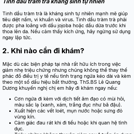
Tinh dầu tràm trà kháng sinh tự nhiên
Tinh dầu tràm trà là kháng sinh tự nhiên mạnh mẽ giúp
tiêu diệt nấm, vi khuẩn và virus. Tinh dầu tràm trà phải
được pha loãng với dầu jojoba hoặc dầu dừa trước khi
thoa lên da. Nếu cảm thấy kích ứng, hãy ngừng sử dụng
ngay lập tức.
2. Khi nào cần đi khám?
Mặc dù các biện pháp tại nhà rất hữu ích trong việc
giảm nhẹ triệu chứng nhưng chúng không thể thay thế
phác đồ điều trị y tế nếu tình trạng ngứa kéo dài và kèm
theo một số dấu hiệu bất thường. ThS.BS Lê Quang
Dương khuyến nghị chị em hãy đi khám ngay nếu:
Cơn ngứa đi kèm với dịch tiết âm đạo có mùi hôi,
màu sắc lạ (xanh, xám, trắng đục như bã đậu).
Xuất hiện các vết loét, mụn nước hoặc sưng đỏ
vùng kín.
Cảm giác đau rát khi đi tiểu hoặc khi quan hệ tình
dục.