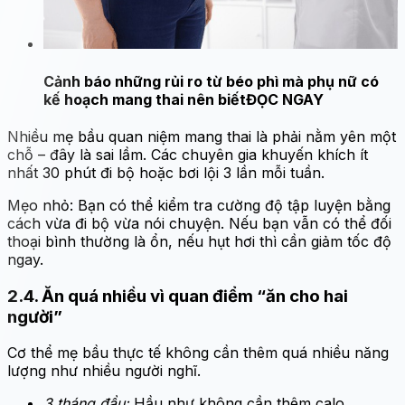
Cảnh báo những rủi ro từ béo phì mà phụ nữ có
kế hoạch mang thai nên biết
ĐỌC NGAY
Nhiều mẹ bầu quan niệm mang thai là phải nằm yên một
chỗ – đây là sai lầm. Các chuyên gia khuyến khích ít
nhất 30 phút đi bộ hoặc bơi lội 3 lần mỗi tuần.
Mẹo nhỏ: Bạn có thể kiểm tra cường độ tập luyện bằng
cách vừa đi bộ vừa nói chuyện. Nếu bạn vẫn có thể đối
thoại bình thường là ổn, nếu hụt hơi thì cần giảm tốc độ
ngay.
2.4. Ăn quá nhiều vì quan điểm “ăn cho hai
người”
Cơ thể mẹ bầu thực tế không cần thêm quá nhiều năng
lượng như nhiều người nghĩ.
3 tháng đầu:
Hầu như không cần thêm calo.