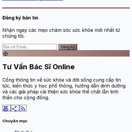
Đăng ký bản tin
Nhận ngay các mẹo chăm sóc sức khỏe mới nhất từ
chúng tôi.
Đăng ký
spa
Tư Vấn Bác Sĩ Online
Cổng thông tin về sức khỏe và đời sống cung cấp tin
tức, kiến thức y học phổ thông, hướng dẫn dinh dưỡng
và các giải pháp cải thiện sức khỏe thể chất lẫn tinh
thần cho cộng đồng.
social_leaderboard
share
rss_feed
Chuyên mục