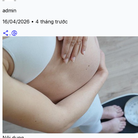
admin
16/04/2026 • 4 tháng trước
share
alternate_email
Nội dung