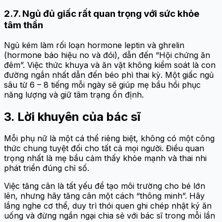
2.7. Ngủ đủ giấc rất quan trọng với sức khỏe
tâm thần
Ngủ kém làm rối loạn hormone leptin và ghrelin
(hormone báo hiệu no và đói), dẫn đến “Hội chứng ăn
đêm”. Việc thức khuya và ăn vặt không kiểm soát là con
đường ngắn nhất dẫn đến béo phì thai kỳ. Một giấc ngủ
sâu từ 6 – 8 tiếng mỗi ngày sẽ giúp mẹ bầu hồi phục
năng lượng và giữ tâm trạng ổn định.
3. Lời khuyên của bác sĩ
Mỗi phụ nữ là một cá thể riêng biệt, không có một công
thức chung tuyệt đối cho tất cả mọi người. Điều quan
trọng nhất là mẹ bầu cảm thấy khỏe mạnh và thai nhi
phát triển đúng chỉ số.
Việc tăng cân là tất yếu để tạo môi trường cho bé lớn
lên, nhưng hãy tăng cân một cách “thông minh”. Hãy
lắng nghe cơ thể, duy trì thói quen ghi chép nhật ký ăn
uống và đừng ngần ngại chia sẻ với bác sĩ trong mỗi lần