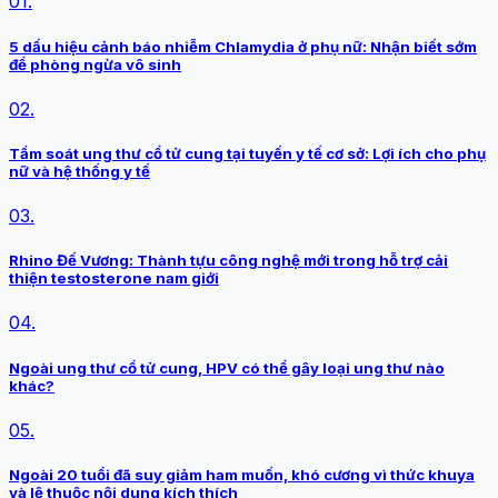
01.
5 dấu hiệu cảnh báo nhiễm Chlamydia ở phụ nữ: Nhận biết sớm
để phòng ngừa vô sinh
02.
Tầm soát ung thư cổ tử cung tại tuyến y tế cơ sở: Lợi ích cho phụ
nữ và hệ thống y tế
03.
Rhino Đế Vương: Thành tựu công nghệ mới trong hỗ trợ cải
thiện testosterone nam giới
04.
Ngoài ung thư cổ tử cung, HPV có thể gây loại ung thư nào
khác?
05.
Ngoài 20 tuổi đã suy giảm ham muốn, khó cương vì thức khuya
và lệ thuộc nội dung kích thích