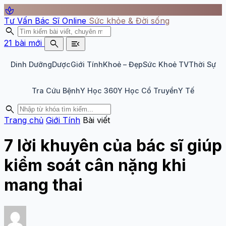
spa
Tư Vấn Bác Sĩ Online
Sức khỏe & Đời sống
search
search
menu_open
21 bài mới
Dinh Dưỡng
Dược
Giới Tính
Khoẻ – Đẹp
Sức Khoẻ TV
Thời Sự
Tra Cứu Bệnh
Y Học 360
Y Học Cổ Truyền
Y Tế
search
Trang chủ
Giới Tính
Bài viết
7 lời khuyên của bác sĩ giúp
kiểm soát cân nặng khi
mang thai