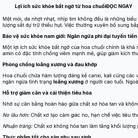
Lợi ích sức khỏe bất ngờ từ hoa chuối
ĐỌC NGAY
Mệt mỏi, da nhợt nhạt, nhịp tim không đều là những biểu 
lượng sắt dự trữ thiếu hụt. Việc thường xuyên bổ sung b
Bảo vệ sức khỏe nam giới: Ngăn ngừa phì đại tuyến tiền 
Một lợi ích sức khỏe bất ngờ của hoa chuối chính là khả nă
amin có đặc tính chống viêm mạnh mẽ, giúp giảm kích thước
Phòng chống loãng xương và đau khớp
Hoa chuối chứa hàm lượng đáng kể canxi, kali cùng các vi
ngăn ngừa tình trạng
loãng xương
ở người cao tuổi. Ngoà
Hỗ trợ giảm cân và cải thiện tiêu hóa
Nhờ sự cân bằng hoàn hảo giữa chất xơ hòa tan và không
No lâu hơn:
Chất xơ tạo cảm giác no, hạn chế việc tiêu t
Nhuận tràng:
Chất xơ không hòa tan làm tăng khối lượng p
Thực phẩm tốt cho sản phụ sau sinh