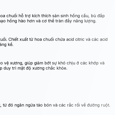
hoa chuối hỗ trợ kích thích sản sinh hồng cầu, bù đắp
 mạo hồng hào hơn và cơ thể tràn đầy năng lượng.
uổi. Chiết xuất từ hoa chuối chứa acid citric và các acid
áng kể.
bảo vệ xương, giúp giảm bớt sự khó chịu ở các khớp và
úp duy trì mật độ xương chắc khỏe.
, từ đó ngăn ngừa táo bón và các rắc rối về đường ruột.