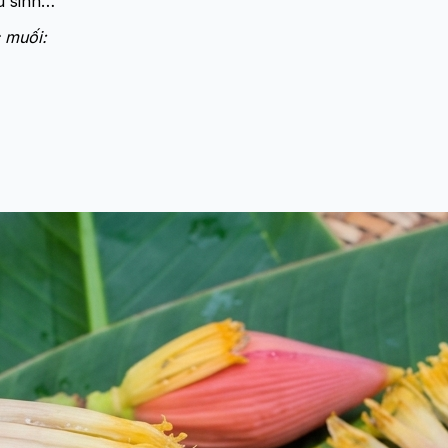
u sinh…
 muối: