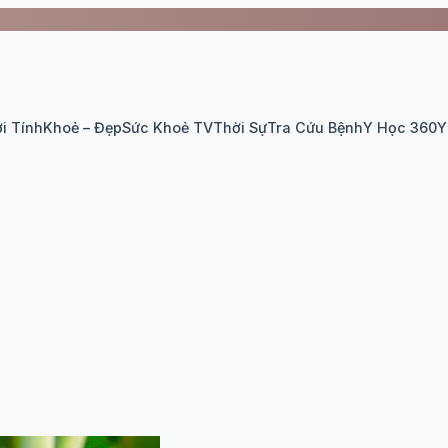
i Tính
Khoẻ – Đẹp
Sức Khoẻ TV
Thời Sự
Tra Cứu Bệnh
Y Học 360
Y