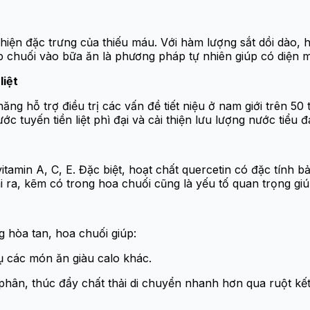
hiện đặc trưng của thiếu máu. Với hàm lượng sắt dồi dào, 
ắp chuối vào bữa ăn là phương pháp tự nhiên giúp có diện
liệt
ng hỗ trợ điều trị các vấn đề tiết niệu ở nam giới trên 50 t
 tuyến tiền liệt phì đại và cải thiện lưu lượng nước tiểu đ
tamin A, C, E. Đặc biệt, hoạt chất quercetin có đặc tính 
i ra, kẽm có trong hoa chuối cũng là yếu tố quan trọng gi
 hòa tan, hoa chuối giúp:
hụ các món ăn giàu calo khác.
hân, thúc đẩy chất thải di chuyển nhanh hơn qua ruột kết