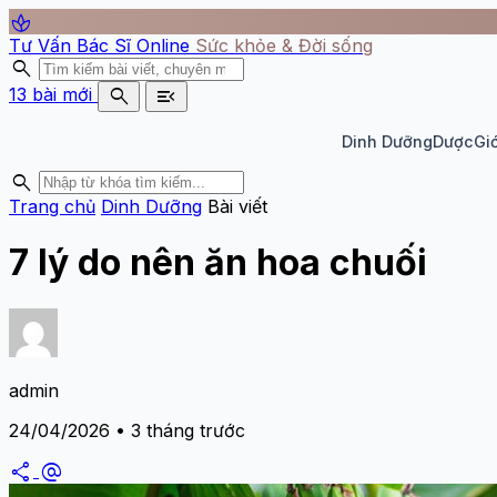
spa
Tư Vấn Bác Sĩ Online
Sức khỏe & Đời sống
search
search
menu_open
13 bài mới
Dinh Dưỡng
Dược
Giớ
search
Trang chủ
Dinh Dưỡng
Bài viết
7 lý do nên ăn hoa chuối
admin
24/04/2026 • 3 tháng trước
share
alternate_email