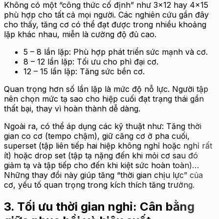
Không có một “công thức cố định” như 3×12 hay 4×15
phù hợp cho tất cả mọi người. Các nghiên cứu gần đây
cho thấy, tăng cơ có thể đạt được trong nhiều khoảng
lặp khác nhau, miễn là cường độ đủ cao.
5 – 8 lần lặp: Phù hợp phát triển sức mạnh và cơ.
8 – 12 lần lặp: Tối ưu cho phì đại cơ.
12 – 15 lần lặp: Tăng sức bền cơ.
Quan trọng hơn số lần lặp là mức độ nỗ lực. Người tập
nên chọn mức tạ sao cho hiệp cuối đạt trạng thái gần
thất bại, thay vì hoàn thành dễ dàng.
Ngoài ra, có thể áp dụng các kỹ thuật như: Tăng thời
gian co cơ (tempo chậm), giữ căng cơ ở pha cuối,
superset (tập liên tiếp hai hiệp không nghỉ hoặc nghỉ rất
ít) hoặc drop set (tập tạ nặng đến khi mỏi cơ sau đó
giảm tạ và tập tiếp cho đến khi kiệt sức hoàn toàn)…
Những thay đổi này giúp tăng “thời gian chịu lực” của
cơ, yếu tố quan trọng trong kích thích tăng trưởng.
3. Tối ưu thời gian nghỉ: Cân bằng