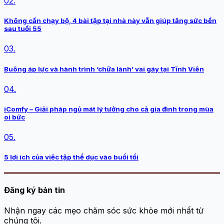
02.
Không cần chạy bộ, 4 bài tập tại nhà này vẫn giúp tăng sức bền
sau tuổi 55
03.
Buông áp lực và hành trình ‘chữa lành’ vai gáy tại Tĩnh Viên
04.
iComfy – Giải pháp ngủ mát lý tưởng cho cả gia đình trong mùa
oi bức
05.
5 lợi ích của việc tập thể dục vào buổi tối
Đăng ký bản tin
Nhận ngay các mẹo chăm sóc sức khỏe mới nhất từ
chúng tôi.