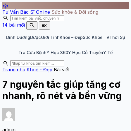
spa
Tư Vấn Bác Sĩ Online
Sức khỏe & Đời sống
search
search
menu_open
14 bài mới
Dinh Dưỡng
Dược
Giới Tính
Khoẻ – Đẹp
Sức Khoẻ TV
Thời Sự
Tra Cứu Bệnh
Y Học 360
Y Học Cổ Truyền
Y Tế
search
Trang chủ
Khoẻ - Đẹp
Bài viết
7 nguyên tắc giúp tăng cơ
nhanh, rõ nét và bền vững
admin