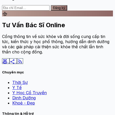
Đăng ký
spa
Tư Vấn Bác Sĩ Online
Cổng thông tin về sức khỏe và đời sống cung cấp tin
tức, kiến thức y học phổ thông, hướng dẫn dinh dưỡng
và các giải pháp cải thiện sức khỏe thể chất lẫn tinh
thần cho cộng đồng.
social_leaderboard
share
rss_feed
Chuyên mục
Thời Sự
Y Tế
Y Học Cổ Truyền
Dinh Dưỡng
Khoẻ - Đẹp
Thông tin & Hỗ trợ