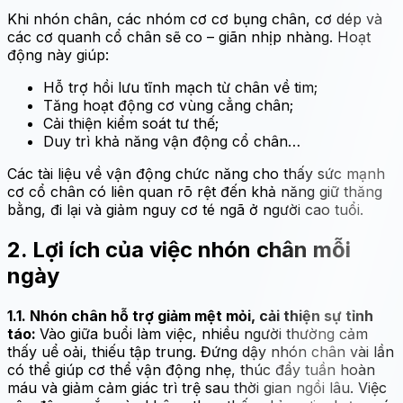
Khi nhón chân, các nhóm cơ cơ bụng chân, cơ dép và
các cơ quanh cổ chân sẽ co – giãn nhịp nhàng. Hoạt
động này giúp:
Hỗ trợ hồi lưu tĩnh mạch từ chân về tim;
Tăng hoạt động cơ vùng cẳng chân;
Cải thiện kiểm soát tư thế;
Duy trì khả năng vận động cổ chân…
Các tài liệu về vận động chức năng cho thấy sức mạnh
cơ cổ chân có liên quan rõ rệt đến khả năng giữ thăng
bằng, đi lại và giảm nguy cơ té ngã ở người cao tuổi.
2. Lợi ích của việc nhón chân mỗi
ngày
1.1. Nhón chân hỗ trợ giảm mệt mỏi, cải thiện sự tỉnh
táo:
Vào giữa buổi làm việc, nhiều người thường cảm
thấy uể oải, thiếu tập trung. Đứng dậy nhón chân vài lần
có thể giúp cơ thể vận động nhẹ, thúc đẩy tuần hoàn
máu và giảm cảm giác trì trệ sau thời gian ngồi lâu. Việc