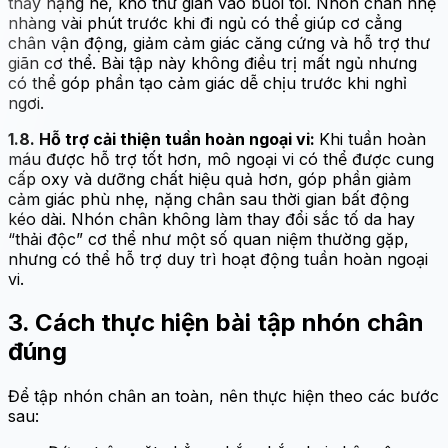
thấy nặng nề, khó thư giãn vào buổi tối. Nhón chân nhẹ
nhàng vài phút trước khi đi ngủ có thể giúp cơ cẳng
chân vận động, giảm cảm giác căng cứng và hỗ trợ thư
giãn cơ thể. Bài tập này không điều trị mất ngủ nhưng
có thể góp phần tạo cảm giác dễ chịu trước khi nghỉ
ngơi.
1.8. Hỗ trợ cải thiện tuần hoàn ngoại vi:
Khi tuần hoàn
máu được hỗ trợ tốt hơn, mô ngoại vi có thể được cung
cấp oxy và dưỡng chất hiệu quả hơn, góp phần giảm
cảm giác phù nhẹ, nặng chân sau thời gian bất động
kéo dài. Nhón chân không làm thay đổi sắc tố da hay
“thải độc” cơ thể như một số quan niệm thường gặp,
nhưng có thể hỗ trợ duy trì hoạt động tuần hoàn ngoại
vi.
3. Cách thực hiện bài tập nhón chân
đúng
Để tập nhón chân an toàn, nên thực hiện theo các bước
sau: