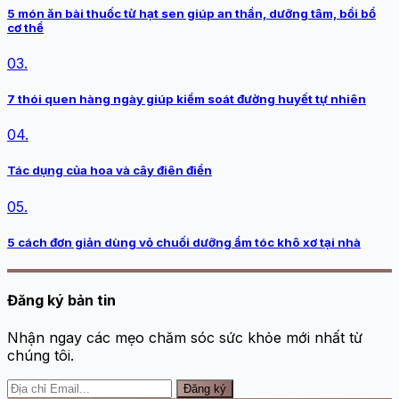
5 món ăn bài thuốc từ hạt sen giúp an thần, dưỡng tâm, bồi bổ
cơ thể
03.
7 thói quen hàng ngày giúp kiểm soát đường huyết tự nhiên
04.
Tác dụng của hoa và cây điên điển
05.
5 cách đơn giản dùng vỏ chuối dưỡng ẩm tóc khô xơ tại nhà
Đăng ký bản tin
Nhận ngay các mẹo chăm sóc sức khỏe mới nhất từ
chúng tôi.
Đăng ký