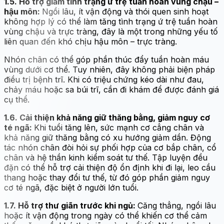
1.5. Hỗ trợ giảm tình trạng ứ trệ tuần hoàn vùng chậu –
hậu môn:
Ngồi lâu, ít vận động và thói quen sinh hoạt
không hợp lý có thể làm tăng tình trạng ứ trệ tuần hoàn
vùng chậu và trực tràng, đây là một trong những yếu tố
liên quan đến khó chịu hậu môn – trực tràng.
Nhón chân có thể góp phần thúc đẩy tuần hoàn máu
vùng dưới cơ thể. Tuy nhiên, đây không phải biện pháp
điều trị bệnh trĩ. Khi có triệu chứng kéo dài như đau,
chảy máu hoặc sa búi trĩ, cần đi khám để được đánh giá
cụ thể.
1.6. Cải thiện khả năng giữ thăng bằng, giảm nguy cơ
té ngã:
Khi tuổi tăng lên, sức mạnh cơ cẳng chân và
khả năng giữ thăng bằng có xu hướng giảm dần. Động
tác nhón chân đòi hỏi sự phối hợp của cơ bắp chân, cổ
chân và hệ thần kinh kiểm soát tư thế. Tập luyện đều
đặn có thể hỗ trợ cải thiện độ ổn định khi đi lại, leo cầu
thang hoặc thay đổi tư thế, từ đó góp phần giảm nguy
cơ té ngã, đặc biệt ở người lớn tuổi.
1.7. Hỗ trợ thư giãn trước khi ngủ:
Căng thẳng, ngồi lâu
hoặc ít vận động trong ngày có thể khiến cơ thể cảm