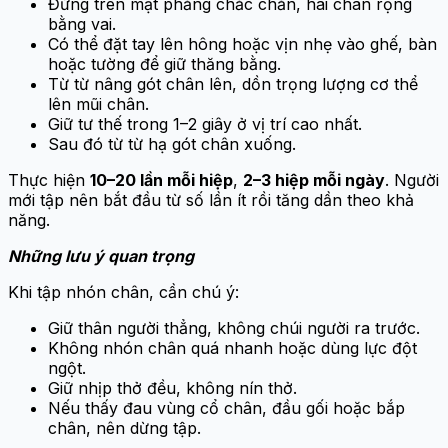
Đứng trên mặt phẳng chắc chắn, hai chân rộng
bằng vai.
Có thể đặt tay lên hông hoặc vịn nhẹ vào ghế, bàn
hoặc tường để giữ thăng bằng.
Từ từ nâng gót chân lên, dồn trọng lượng cơ thể
lên mũi chân.
Giữ tư thế trong 1–2 giây ở vị trí cao nhất.
Sau đó từ từ hạ gót chân xuống.
Thực hiện
10–20 lần mỗi hiệp
,
2–3 hiệp mỗi ngày
. Người
mới tập nên bắt đầu từ số lần ít rồi tăng dần theo khả
năng.
Những lưu ý quan trọng
Khi tập nhón chân, cần chú ý:
Giữ thân người thẳng, không chúi người ra trước.
Không nhón chân quá nhanh hoặc dùng lực đột
ngột.
Giữ nhịp thở đều, không nín thở.
Nếu thấy đau vùng cổ chân, đầu gối hoặc bắp
chân, nên dừng tập.