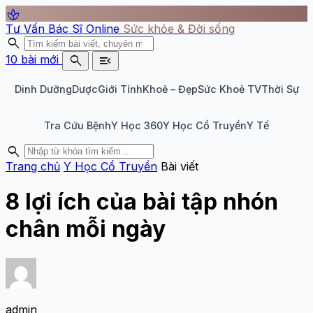
spa
Tư Vấn Bác Sĩ Online
Sức khỏe & Đời sống
search
search
menu_open
10 bài mới
Dinh Dưỡng
Dược
Giới Tính
Khoẻ – Đẹp
Sức Khoẻ TV
Thời Sự
Tra Cứu Bệnh
Y Học 360
Y Học Cổ Truyền
Y Tế
search
Trang chủ
Y Học Cổ Truyền
Bài viết
8 lợi ích của bài tập nhón
chân mỗi ngày
admin