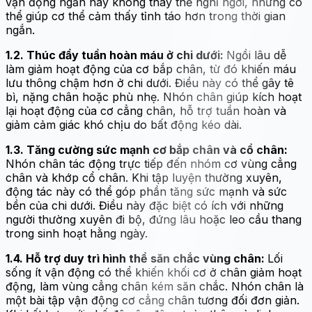
vận động ngắn này không thay thế nghỉ ngơi, nhưng có
thể giúp cơ thể cảm thấy tỉnh táo hơn trong thời gian
ngắn.
1.2. Thúc đẩy tuần hoàn máu ở chi dưới:
Ngồi lâu dễ
làm giảm hoạt động của cơ bắp chân, từ đó khiến máu
lưu thông chậm hơn ở chi dưới. Điều này có thể gây tê
bì, nặng chân hoặc phù nhẹ. Nhón chân giúp kích hoạt
lại hoạt động của cơ cẳng chân, hỗ trợ tuần hoàn và
giảm cảm giác khó chịu do bất động kéo dài.
1.3. Tăng cường sức mạnh cơ bắp chân và cổ chân:
Nhón chân tác động trực tiếp đến nhóm cơ vùng cẳng
chân và khớp cổ chân. Khi tập luyện thường xuyên,
động tác này có thể góp phần tăng sức mạnh và sức
bền của chi dưới. Điều này đặc biệt có ích với những
người thường xuyên đi bộ, đứng lâu hoặc leo cầu thang
trong sinh hoạt hằng ngày.
1.4. Hỗ trợ duy trì hình thể săn chắc vùng chân:
Lối
sống ít vận động có thể khiến khối cơ ở chân giảm hoạt
động, làm vùng cẳng chân kém săn chắc. Nhón chân là
một bài tập vận động cơ cẳng chân tương đối đơn giản.