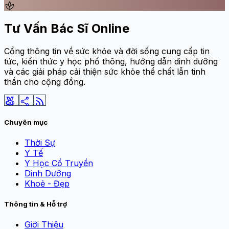
spa
Tư Vấn Bác Sĩ Online
Cổng thông tin về sức khỏe và đời sống cung cấp tin
tức, kiến thức y học phổ thông, hướng dẫn dinh dưỡng
và các giải pháp cải thiện sức khỏe thể chất lẫn tinh
thần cho cộng đồng.
social_leaderboard
share
rss_feed
Chuyên mục
Thời Sự
Y Tế
Y Học Cổ Truyền
Dinh Dưỡng
Khoẻ - Đẹp
Thông tin & Hỗ trợ
Giới Thiệu