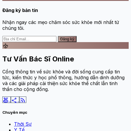
Đăng ký bản tin
Nhận ngay các mẹo chăm sóc sức khỏe mới nhất từ
chúng tôi.
Đăng ký
spa
Tư Vấn Bác Sĩ Online
Cổng thông tin về sức khỏe và đời sống cung cấp tin
tức, kiến thức y học phổ thông, hướng dẫn dinh dưỡng
và các giải pháp cải thiện sức khỏe thể chất lẫn tinh
thần cho cộng đồng.
social_leaderboard
share
rss_feed
Chuyên mục
Thời Sự
Y Tế