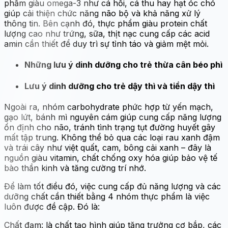
phẩm giàu omega-3 như cá hồi, cá thu hay hạt óc chó
giúp cải thiện chức năng não bộ và khả năng xử lý
thông tin. Bên cạnh đó, thực phẩm giàu protein chất
lượng cao như trứng, sữa, thịt nạc cung cấp các acid
amin cần thiết để duy trì sự tỉnh táo và giảm mệt mỏi.
Những lưu ý dinh dưỡng cho trẻ thừa cân béo phì
Lưu ý dinh dưỡng cho trẻ dậy thì và tiền dậy thì
Ngoài ra, nhóm carbohydrate phức hợp từ yến mạch,
gạo lứt, bánh mì nguyên cám giúp cung cấp năng lượng
ổn định cho não, tránh tình trạng tụt đường huyết gây
mất tập trung. Không thể bỏ qua các loại rau xanh đậm
và trái cây như việt quất, cam, bông cải xanh – đây là
nguồn giàu vitamin, chất chống oxy hóa giúp bảo vệ tế
bào thần kinh và tăng cường trí nhớ.
Để làm tốt điều đó, việc cung cấp đủ năng lượng và các
dưỡng chất cần thiết bằng 4 nhóm thực phẩm là việc
luôn được đề cập. Đó là:
Chất đạm: là chất tạo hình giúp tăng trưởng cơ bắp, các