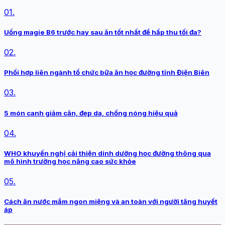
01.
Uống magie B6 trước hay sau ăn tốt nhất để hấp thu tối đa?
02.
Phối hợp liên ngành tổ chức bữa ăn học đường tỉnh Điện Biên
03.
5 món canh giảm cân, đẹp da, chống nóng hiệu quả
04.
WHO khuyến nghị cải thiện dinh dưỡng học đường thông qua
mô hình trường học nâng cao sức khỏe
05.
Cách ăn nước mắm ngon miệng và an toàn với người tăng huyết
áp