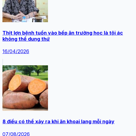
Thịt lợn bệnh tuồn vào bếp ăn trường học là tội ác
không thể dung thứ
16/04/2026
8 điều có thể xảy ra khi ăn khoai lang mỗi ngày
07/08/2026