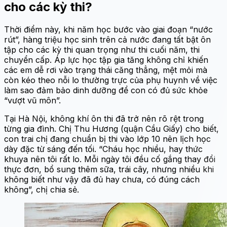
cho các kỳ thi?
Thời điểm này, khi năm học bước vào giai đoạn “nước
rút”, hàng triệu học sinh trên cả nước đang tất bật ôn
tập cho các kỳ thi quan trọng như thi cuối năm, thi
chuyển cấp. Áp lực học tập gia tăng không chỉ khiến
các em dễ rơi vào trạng thái căng thẳng, mệt mỏi mà
còn kéo theo nỗi lo thường trực của phụ huynh về việc
làm sao đảm bảo dinh dưỡng để con có đủ sức khỏe
“vượt vũ môn”.
Tại Hà Nội, không khí ôn thi đã trở nên rõ rệt trong
từng gia đình. Chị Thu Hương (quận Cầu Giấy) cho biết,
con trai chị đang chuẩn bị thi vào lớp 10 nên lịch học
dày đặc từ sáng đến tối. “Cháu học nhiều, hay thức
khuya nên tôi rất lo. Mỗi ngày tôi đều cố gắng thay đổi
thực đơn, bổ sung thêm sữa, trái cây, nhưng nhiều khi
không biết như vậy đã đủ hay chưa, có đúng cách
không”, chị chia sẻ.