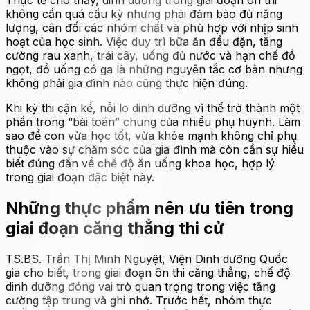
Thực tế cho thấy, dinh dưỡng trong giai đoạn ôn thi
không cần quá cầu kỳ nhưng phải đảm bảo đủ năng
lượng, cân đối các nhóm chất và phù hợp với nhịp sinh
hoạt của học sinh. Việc duy trì bữa ăn đều đặn, tăng
cường rau xanh, trái cây, uống đủ nước và hạn chế đồ
ngọt, đồ uống có ga là những nguyên tắc cơ bản nhưng
không phải gia đình nào cũng thực hiện đúng.
Khi kỳ thi cận kề, nỗi lo dinh dưỡng vì thế trở thành một
phần trong “bài toán” chung của nhiều phụ huynh. Làm
sao để con vừa học tốt, vừa khỏe mạnh không chỉ phụ
thuộc vào sự chăm sóc của gia đình mà còn cần sự hiểu
biết đúng đắn về chế độ ăn uống khoa học, hợp lý
trong giai đoạn đặc biệt này.
Những thực phẩm nên ưu tiên trong
giai đoạn căng thẳng thi cử
TS.BS. Trần Thị Minh Nguyệt, Viện Dinh dưỡng Quốc
gia cho biết, trong giai đoạn ôn thi căng thẳng, chế độ
dinh dưỡng đóng vai trò quan trọng trong việc tăng
cường tập trung và ghi nhớ. Trước hết, nhóm thực