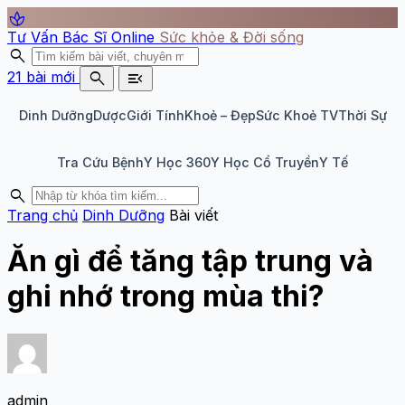
spa
Tư Vấn Bác Sĩ Online
Sức khỏe & Đời sống
search
search
menu_open
21 bài mới
Dinh Dưỡng
Dược
Giới Tính
Khoẻ – Đẹp
Sức Khoẻ TV
Thời Sự
Tra Cứu Bệnh
Y Học 360
Y Học Cổ Truyền
Y Tế
search
Trang chủ
Dinh Dưỡng
Bài viết
Ăn gì để tăng tập trung và
ghi nhớ trong mùa thi?
admin