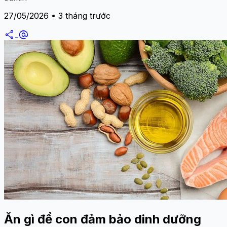
27/05/2026 • 3 tháng trước
share
alternate_email
Ăn gì để con đảm bảo dinh dưỡng