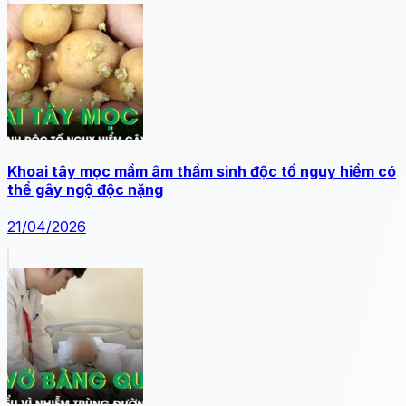
Khoai tây mọc mầm âm thầm sinh độc tố nguy hiểm có
thể gây ngộ độc nặng
21/04/2026