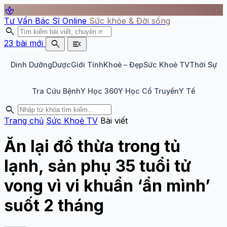
spa
Tư Vấn Bác Sĩ Online
Sức khỏe & Đời sống
search
search
menu_open
23 bài mới
Dinh Dưỡng
Dược
Giới Tính
Khoẻ – Đẹp
Sức Khoẻ TV
Thời Sự
Tra Cứu Bệnh
Y Học 360
Y Học Cổ Truyền
Y Tế
search
Trang chủ
Sức Khoẻ TV
Bài viết
Ăn lại đồ thừa trong tủ
lạnh, sản phụ 35 tuổi tử
vong vì vi khuẩn ‘ẩn mình’
suốt 2 tháng