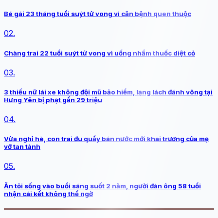
Bé gái 23 tháng tuổi suýt tử vong vì căn bệnh quen thuộc
02.
Chàng trai 22 tuổi suýt tử vong vì uống nhầm thuốc diệt cỏ
03.
3 thiếu nữ lái xe không đội mũ bảo hiểm, lạng lách đánh võng tại
Hưng Yên bị phạt gần 29 triệu
04.
Vừa nghỉ hè, con trai đu quầy bán nước mới khai trương của mẹ
vỡ tan tành
05.
Ăn tỏi sống vào buổi sáng suốt 2 năm, người đàn ông 58 tuổi
nhận cái kết không thể ngờ