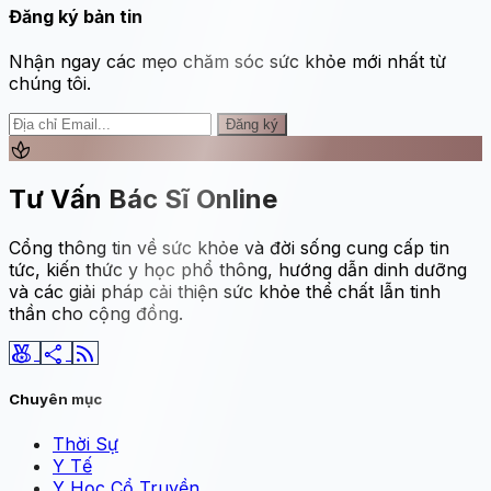
Đăng ký bản tin
Nhận ngay các mẹo chăm sóc sức khỏe mới nhất từ
chúng tôi.
Đăng ký
spa
Tư Vấn Bác Sĩ Online
Cổng thông tin về sức khỏe và đời sống cung cấp tin
tức, kiến thức y học phổ thông, hướng dẫn dinh dưỡng
và các giải pháp cải thiện sức khỏe thể chất lẫn tinh
thần cho cộng đồng.
social_leaderboard
share
rss_feed
Chuyên mục
Thời Sự
Y Tế
Y Học Cổ Truyền