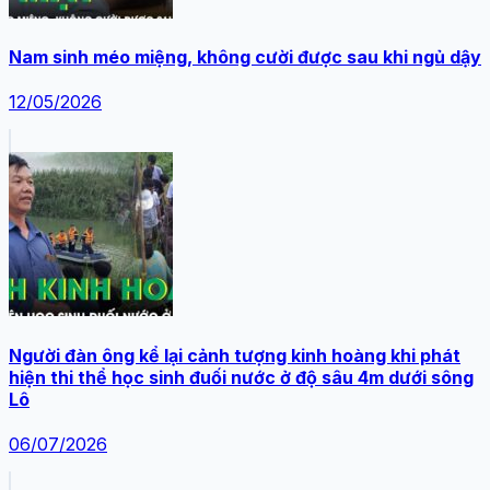
Nam sinh méo miệng, không cười được sau khi ngủ dậy
12/05/2026
Người đàn ông kể lại cảnh tượng kinh hoàng khi phát
hiện thi thể học sinh đuối nước ở độ sâu 4m dưới sông
Lô
06/07/2026