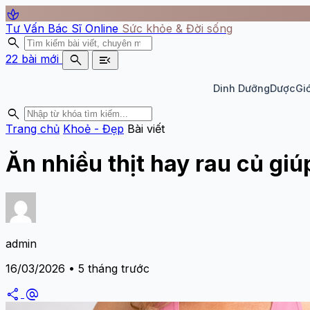
spa
Tư Vấn Bác Sĩ Online
Sức khỏe & Đời sống
search
search
menu_open
22 bài mới
Dinh Dưỡng
Dược
Giớ
search
Trang chủ
Khoẻ - Đẹp
Bài viết
Ăn nhiều thịt hay rau củ g
admin
16/03/2026 • 5 tháng trước
share
alternate_email