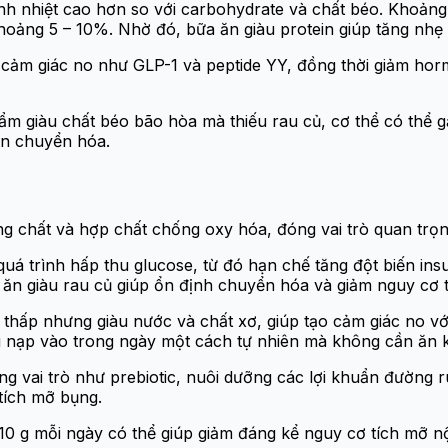
nh nhiệt cao hơn so với carbohydrate và chất béo. Khoảng
khoảng 5 – 10%. Nhờ đó, bữa ăn giàu protein giúp tăng nhẹ
 cảm giác no như GLP-1 và peptide YY, đồng thời giảm horm
ẩm giàu chất béo bão hòa mà thiếu rau củ, cơ thể có thể gặ
ến chuyển hóa.
ng chất và hợp chất chống oxy hóa, đóng vai trò quan trọn
uá trình hấp thu glucose, từ đó hạn chế tăng đột biến insul
ộ ăn giàu rau củ giúp ổn định chuyển hóa và giảm nguy cơ 
hấp nhưng giàu nước và chất xơ, giúp tạo cảm giác no với
g nạp vào trong ngày một cách tự nhiên mà không cần ăn 
g vai trò như prebiotic, nuôi dưỡng các lợi khuẩn đường 
 tích mỡ bụng.
0 g mỗi ngày có thể giúp giảm đáng kể nguy cơ tích mỡ nội