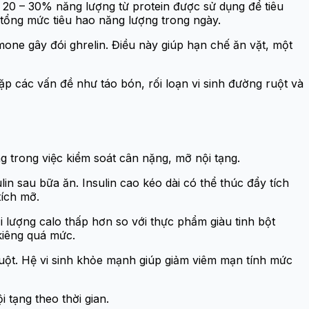
 20 – 30% năng lượng từ protein được sử dụng để tiêu
 tổng mức tiêu hao năng lượng trong ngày.
one gây đói ghrelin. Điều này giúp hạn chế ăn vặt, một
p các vấn đề như táo bón, rối loạn vi sinh đường ruột và
g trong việc kiểm soát cân nặng, mỡ nội tạng.
in sau bữa ăn. Insulin cao kéo dài có thể thúc đẩy tích
tích mỡ.
 lượng calo thấp hơn so với thực phẩm giàu tinh bột
kiêng quá mức.
ruột. Hệ vi sinh khỏe mạnh giúp giảm viêm mạn tính mức
 tạng theo thời gian.