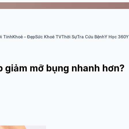
i Tính
Khoẻ – Đẹp
Sức Khoẻ TV
Thời Sự
Tra Cứu Bệnh
Y Học 360
Y
iúp giảm mỡ bụng nhanh hơn?