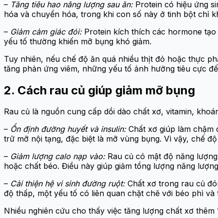
–
Tăng tiêu hao năng lượng sau ăn:
Protein có hiệu ứng si
hóa và chuyển hóa, trong khi con số này ở tinh bột chỉ 
–
Giảm cảm giác đói:
Protein kích thích các hormone tạo
yếu tố thường khiến mỡ bụng khó giảm.
Tuy nhiên, nếu chế độ ăn quá nhiều thịt đỏ hoặc thực ph
tăng phản ứng viêm, những yếu tố ảnh hưởng tiêu cực đ
2. Cách rau củ giúp giảm mỡ bụng
Rau củ là nguồn cung cấp dồi dào chất xơ, vitamin, khoá
–
Ổn định đường huyết và insulin:
Chất xơ giúp làm chậm q
trữ mỡ nội tạng, đặc biệt là mỡ vùng bụng. Vì vậy, chế đ
–
Giảm lượng calo nạp vào:
Rau củ có mật độ năng lượng t
hoặc chất béo. Điều này giúp giảm tổng lượng năng lượn
–
Cải thiện hệ vi sinh đường ruột:
Chất xơ trong rau củ đón
độ thấp, một yếu tố có liên quan chặt chẽ với béo phì và
Nhiều nghiên cứu cho thấy việc tăng lượng chất xơ thêm 1