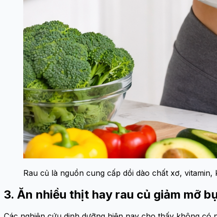
Rau củ là nguồn cung cấp dồi dào chất xơ, vitamin,
3. Ăn nhiều thịt hay rau củ giảm mỡ b
Các nghiên cứu dinh dưỡng hiện nay cho thấy không có n