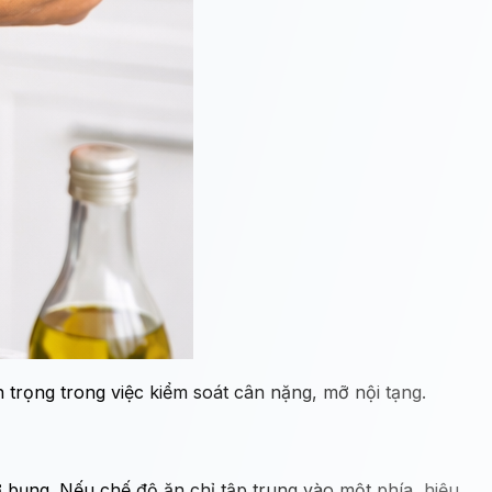
 trọng trong việc kiểm soát cân nặng, mỡ nội tạng.
bụng. Nếu chế độ ăn chỉ tập trung vào một phía, hiệu