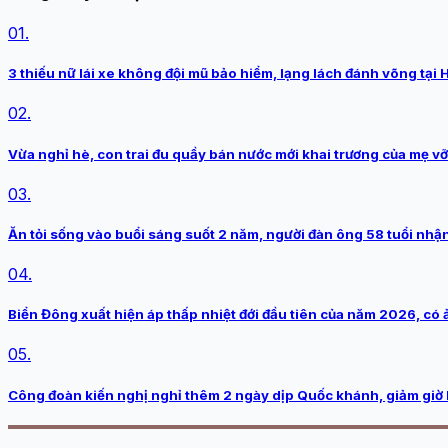
01.
3 thiếu nữ lái xe không đội mũ bảo hiểm, lạng lách đánh võng tại 
02.
Vừa nghỉ hè, con trai đu quầy bán nước mới khai trương của mẹ vỡ
03.
Ăn tỏi sống vào buổi sáng suốt 2 năm, người đàn ông 58 tuổi nhận
04.
Biển Đông xuất hiện áp thấp nhiệt đới đầu tiên của năm 2026, có 
05.
Công đoàn kiến nghị nghỉ thêm 2 ngày dịp Quốc khánh, giảm giờ