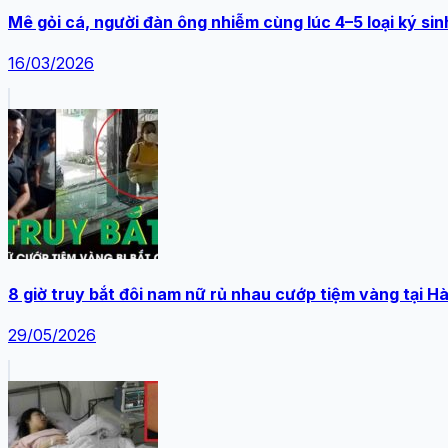
Mê gỏi cá, người đàn ông nhiễm cùng lúc 4–5 loại ký sin
16/03/2026
8 giờ truy bắt đôi nam nữ rủ nhau cướp tiệm vàng tại H
29/05/2026