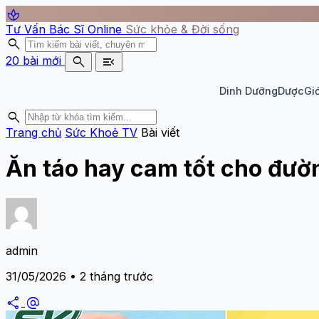
spa
Tư Vấn Bác Sĩ Online
Sức khỏe & Đời sống
search
search
menu_open
20 bài mới
Dinh Dưỡng
Dược
Giớ
search
Trang chủ
Sức Khoẻ TV
Bài viết
Ăn táo hay cam tốt cho đườ
admin
31/05/2026 • 2 tháng trước
share
alternate_email