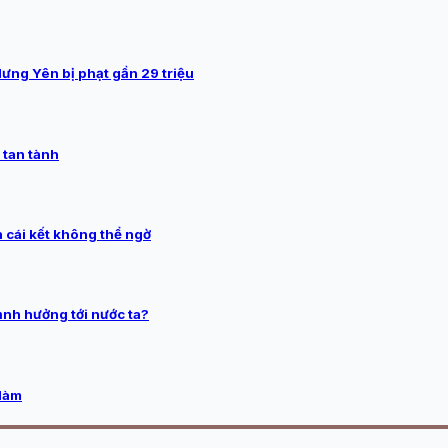
Hưng Yên bị phạt gần 29 triệu
 tan tành
 cái kết không thể ngờ
ảnh hưởng tới nước ta?
 làm