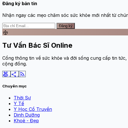
Đăng ký bản tin
Nhận ngay các mẹo chăm sóc sức khỏe mới nhất từ chúng
Đăng ký
spa
Tư Vấn Bác Sĩ Online
Cổng thông tin về sức khỏe và đời sống cung cấp tin tức,
cộng đồng.
social_leaderboard
share
rss_feed
Chuyên mục
Thời Sự
Y Tế
Y Học Cổ Truyền
Dinh Dưỡng
Khoẻ - Đẹp