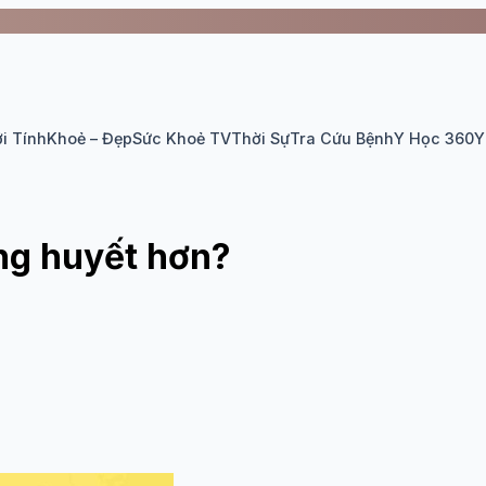
i Tính
Khoẻ – Đẹp
Sức Khoẻ TV
Thời Sự
Tra Cứu Bệnh
Y Học 360
Y
ng huyết hơn?