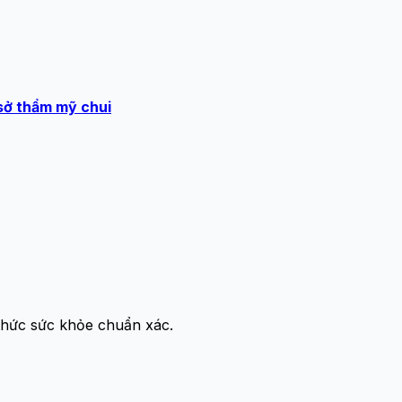
ơ sở thẩm mỹ chui
thức sức khỏe chuẩn xác.