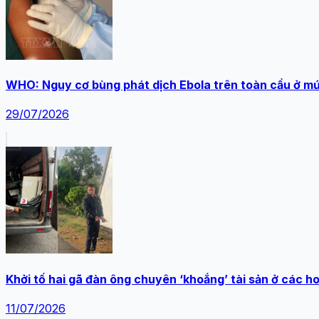
WHO: Nguy cơ bùng phát dịch Ebola trên toàn cầu ở m
29/07/2026
Khởi tố hai gã đàn ông chuyên ‘khoắng’ tài sản ở các 
11/07/2026