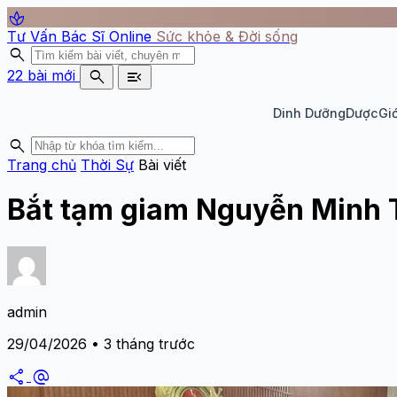
spa
Tư Vấn Bác Sĩ Online
Sức khỏe & Đời sống
search
search
menu_open
22 bài mới
Dinh Dưỡng
Dược
Giớ
search
Trang chủ
Thời Sự
Bài viết
Bắt tạm giam Nguyễn Minh Ti
admin
29/04/2026 • 3 tháng trước
share
alternate_email