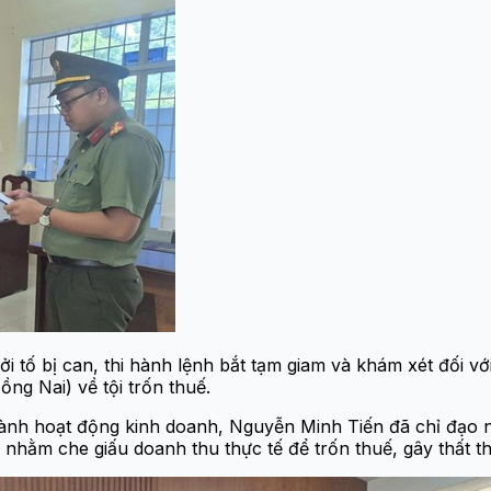
ởi tố bị can, thi hành lệnh bắt tạm giam và khám xét đối v
g Nai) về tội trốn thuế.
u hành hoạt động kinh doanh, Nguyễn Minh Tiến đã chỉ đạo
y nhằm che giấu doanh thu thực tế để trốn thuế, gây thất t