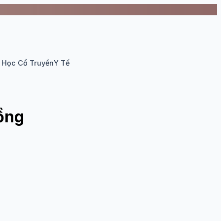
 Học Cổ Truyền
Y Tế
đồng