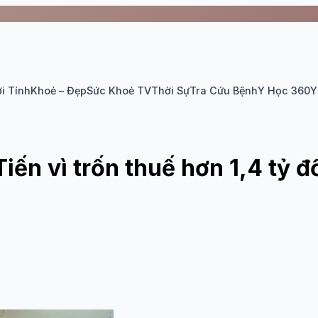
i Tính
Khoẻ – Đẹp
Sức Khoẻ TV
Thời Sự
Tra Cứu Bệnh
Y Học 360
Y
ến vì trốn thuế hơn 1,4 tỷ 