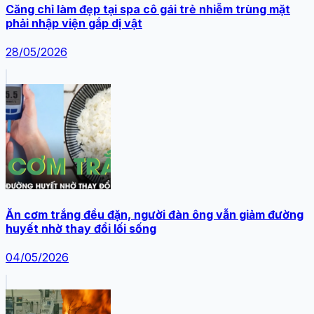
Căng chỉ làm đẹp tại spa cô gái trẻ nhiễm trùng mặt
phải nhập viện gắp dị vật
28/05/2026
Ăn cơm trắng đều đặn, người đàn ông vẫn giảm đường
huyết nhờ thay đổi lối sống
04/05/2026