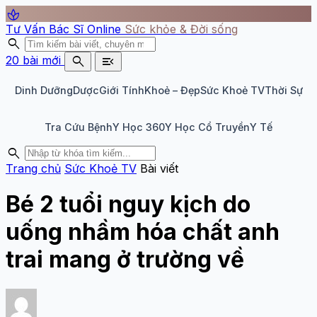
spa
Tư Vấn Bác Sĩ Online
Sức khỏe & Đời sống
search
search
menu_open
20 bài mới
Dinh Dưỡng
Dược
Giới Tính
Khoẻ – Đẹp
Sức Khoẻ TV
Thời Sự
Tra Cứu Bệnh
Y Học 360
Y Học Cổ Truyền
Y Tế
search
Trang chủ
Sức Khoẻ TV
Bài viết
Bé 2 tuổi nguy kịch do
uống nhầm hóa chất anh
trai mang ở trường về