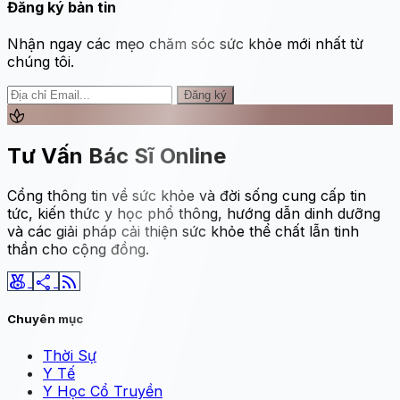
Đăng ký bản tin
Nhận ngay các mẹo chăm sóc sức khỏe mới nhất từ
chúng tôi.
Đăng ký
spa
Tư Vấn Bác Sĩ Online
Cổng thông tin về sức khỏe và đời sống cung cấp tin
tức, kiến thức y học phổ thông, hướng dẫn dinh dưỡng
và các giải pháp cải thiện sức khỏe thể chất lẫn tinh
thần cho cộng đồng.
social_leaderboard
share
rss_feed
Chuyên mục
Thời Sự
Y Tế
Y Học Cổ Truyền