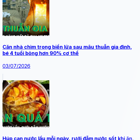
Căn nhà chìm trong biển lửa sau mâu thuẫn gia đình,
bé 4 tuổi bỏng hơn 90% cơ thể
03/07/2026
Húp cạn nước lẩu mỗi ngày, rưới đẫm nước sốt khi ăn,