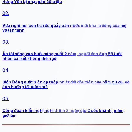
Hưng Yên bị phạt gần 29 triệu
02.
Vừa nghỉ hè, con trai đu quầy bán nước mới khai trương của mẹ
vỡ tan tành
03.
Ăn tỏi sống vào buổi sáng suốt 2 năm, người đàn ông 58 tuổi
nhận cái kết không thể ngờ
04.
Biển Đông xuất hiện áp thấp nhiệt đới đầu tiên của năm 2026, có
ảnh hưởng tới nước ta?
05.
Công đoàn kiến nghị nghỉ thêm 2 ngày dịp Quốc khánh, giảm
giờ làm