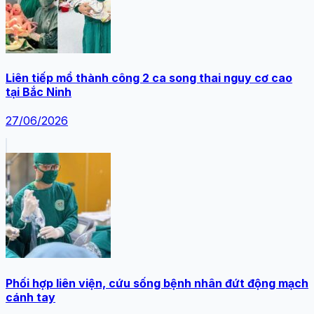
Liên tiếp mổ thành công 2 ca song thai nguy cơ cao
tại Bắc Ninh
27/06/2026
Phối hợp liên viện, cứu sống bệnh nhân đứt động mạch
cánh tay