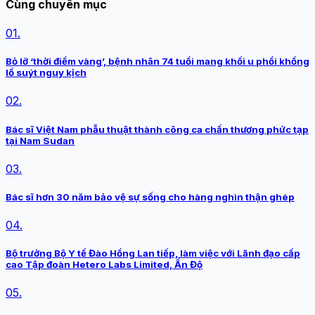
Cùng chuyên mục
01.
Bỏ lỡ ‘thời điểm vàng’, bệnh nhân 74 tuổi mang khối u phổi khổng
lồ suýt nguy kịch
02.
Bác sĩ Việt Nam phẫu thuật thành công ca chấn thương phức tạp
tại Nam Sudan
03.
Bác sĩ hơn 30 năm bảo vệ sự sống cho hàng nghìn thận ghép
04.
Bộ trưởng Bộ Y tế Đào Hồng Lan tiếp, làm việc với Lãnh đạo cấp
cao Tập đoàn Hetero Labs Limited, Ấn Độ
05.