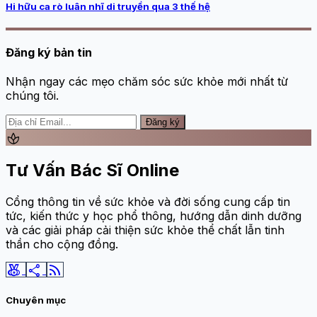
Hi hữu ca rò luân nhĩ di truyền qua 3 thế hệ
Đăng ký bản tin
Nhận ngay các mẹo chăm sóc sức khỏe mới nhất từ
chúng tôi.
Đăng ký
spa
Tư Vấn Bác Sĩ Online
Cổng thông tin về sức khỏe và đời sống cung cấp tin
tức, kiến thức y học phổ thông, hướng dẫn dinh dưỡng
và các giải pháp cải thiện sức khỏe thể chất lẫn tinh
thần cho cộng đồng.
social_leaderboard
share
rss_feed
Chuyên mục