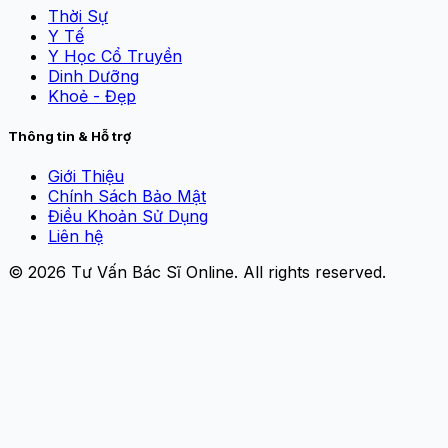
Thời Sự
Y Tế
Y Học Cổ Truyền
Dinh Dưỡng
Khoẻ - Đẹp
Thông tin & Hỗ trợ
Giới Thiệu
Chính Sách Bảo Mật
Điều Khoản Sử Dụng
Liên hệ
© 2026
Tư Vấn Bác Sĩ Online
. All rights reserved.