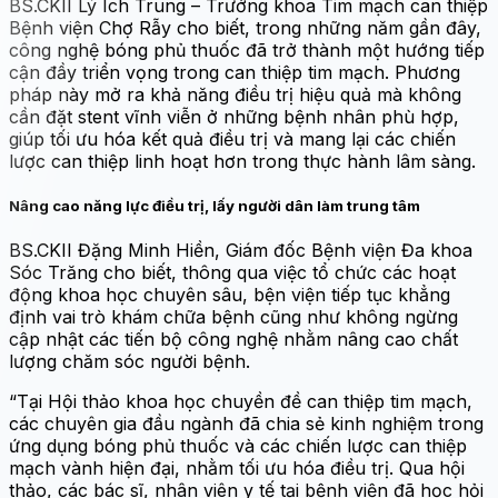
BS.CKII Lý Ích Trung – Trưởng khoa Tim mạch can thiệp
Bệnh viện Chợ Rẫy cho biết, trong những năm gần đây,
công nghệ bóng phủ thuốc đã trở thành một hướng tiếp
cận đầy triển vọng trong can thiệp tim mạch. Phương
pháp này mở ra khả năng điều trị hiệu quả mà không
cần đặt stent vĩnh viễn ở những bệnh nhân phù hợp,
giúp tối ưu hóa kết quả điều trị và mang lại các chiến
lược can thiệp linh hoạt hơn trong thực hành lâm sàng.
Nâng cao năng lực điều trị, lấy người dân làm trung tâm
BS.CKII Đặng Minh Hiền, Giám đốc Bệnh viện Đa khoa
Sóc Trăng cho biết, thông qua việc tổ chức các hoạt
động khoa học chuyên sâu, bện viện tiếp tục khẳng
định vai trò khám chữa bệnh cũng như không ngừng
cập nhật các tiến bộ công nghệ nhằm nâng cao chất
lượng chăm sóc người bệnh.
“Tại Hội thảo khoa học chuyền đề can thiệp tim mạch,
các chuyên gia đầu ngành đã chia sẻ kinh nghiệm trong
ứng dụng bóng phủ thuốc và các chiến lược can thiệp
mạch vành hiện đại, nhằm tối ưu hóa điều trị. Qua hội
thảo, các bác sĩ, nhân viên y tế tại bệnh viện đã học hỏi