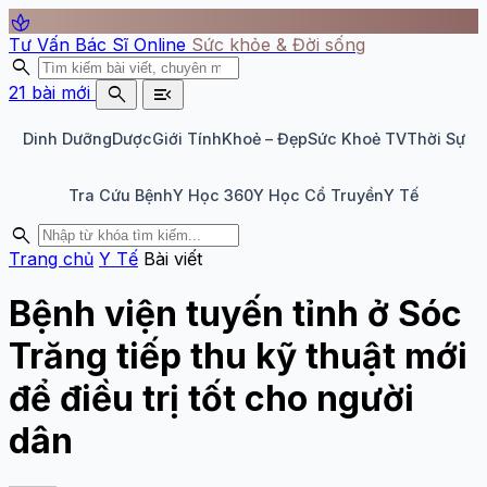
spa
Tư Vấn Bác Sĩ Online
Sức khỏe & Đời sống
search
search
menu_open
21 bài mới
Dinh Dưỡng
Dược
Giới Tính
Khoẻ – Đẹp
Sức Khoẻ TV
Thời Sự
Tra Cứu Bệnh
Y Học 360
Y Học Cổ Truyền
Y Tế
search
Trang chủ
Y Tế
Bài viết
Bệnh viện tuyến tỉnh ở Sóc
Trăng tiếp thu kỹ thuật mới
để điều trị tốt cho người
dân