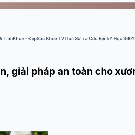
i Tính
Khoẻ – Đẹp
Sức Khoẻ TV
Thời Sự
Tra Cứu Bệnh
Y Học 360
Y
ên, giải pháp an toàn cho xư