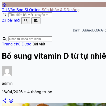
spa
Tư Vấn Bác Sĩ Online
Sức khỏe & Đời sống
search
search
menu_open
23 bài mới
Dinh Dưỡng
Dược
Giớ
search
Trang chủ
Dược
Bài viết
Bổ sung vitamin D từ tự nhi
admin
16/04/2026 • 4 tháng trước
share
alternate_email