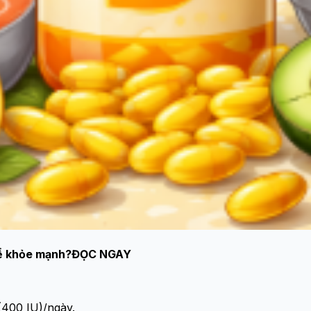
hể khỏe mạnh?
ĐỌC NGAY
400 IU)/ngày.