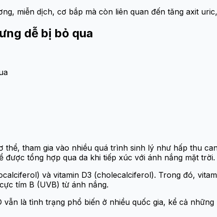
g, miễn dịch, cơ bắp mà còn liên quan đến tăng axit uric,
hưng dễ bị bỏ qua
qua
ơ thể, tham gia vào nhiều quá trình sinh lý như hấp thu can
ể được tổng hợp qua da khi tiếp xúc với ánh nắng mặt trời.
gocalciferol) và vitamin D3 (cholecalciferol). Trong đó, v
a cực tím B (UVB) từ ánh nắng.
n D vẫn là tình trạng phổ biến ở nhiều quốc gia, kể cả nh