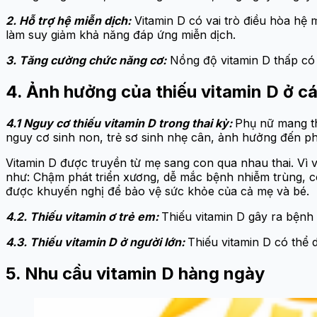
2. Hỗ trợ hệ miễn dịch:
Vitamin D có vai trò điều hòa hệ 
làm suy giảm khả năng đáp ứng miễn dịch.
3. Tăng cường chức năng cơ:
Nồng độ vitamin D thấp có l
4. Ảnh hưởng của thiếu vitamin D ở c
4.1 Nguy cơ thiếu vitamin D trong thai kỳ:
Phụ nữ mang tha
nguy cơ sinh non, trẻ sơ sinh nhẹ cân, ảnh hưởng đến ph
Vitamin D được truyền từ mẹ sang con qua nhau thai. Vì vậ
như: Chậm phát triển xương, dễ mắc bệnh nhiễm trùng, có
được khuyến nghị để bảo vệ sức khỏe của cả mẹ và bé.
4.2. Thiếu vitamin ơ trẻ em:
Thiếu vitamin D gây ra bệnh
4.3. Thiếu vitamin D ở người lớn:
Thiếu vitamin D có thể 
5. Nhu cầu vitamin D hàng ngày