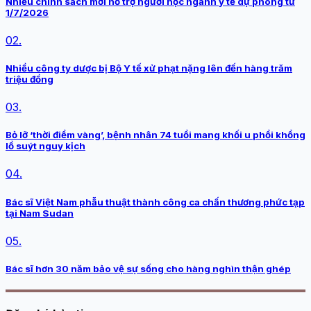
Nhiều chính sách mới hỗ trợ người học ngành y tế dự phòng từ
1/7/2026
02.
Nhiều công ty dược bị Bộ Y tế xử phạt nặng lên đến hàng trăm
triệu đồng
03.
Bỏ lỡ ‘thời điểm vàng’, bệnh nhân 74 tuổi mang khối u phổi khổng
lồ suýt nguy kịch
04.
Bác sĩ Việt Nam phẫu thuật thành công ca chấn thương phức tạp
tại Nam Sudan
05.
Bác sĩ hơn 30 năm bảo vệ sự sống cho hàng nghìn thận ghép