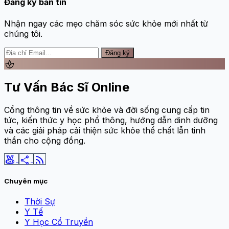
Đăng ký bản tin
Nhận ngay các mẹo chăm sóc sức khỏe mới nhất từ
chúng tôi.
Đăng ký
spa
Tư Vấn Bác Sĩ Online
Cổng thông tin về sức khỏe và đời sống cung cấp tin
tức, kiến thức y học phổ thông, hướng dẫn dinh dưỡng
và các giải pháp cải thiện sức khỏe thể chất lẫn tinh
thần cho cộng đồng.
social_leaderboard
share
rss_feed
Chuyên mục
Thời Sự
Y Tế
Y Học Cổ Truyền