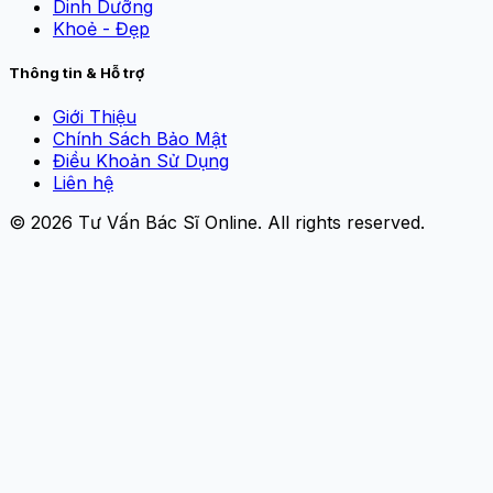
Dinh Dưỡng
Khoẻ - Đẹp
Thông tin & Hỗ trợ
Giới Thiệu
Chính Sách Bảo Mật
Điều Khoản Sử Dụng
Liên hệ
© 2026
Tư Vấn Bác Sĩ Online
. All rights reserved.