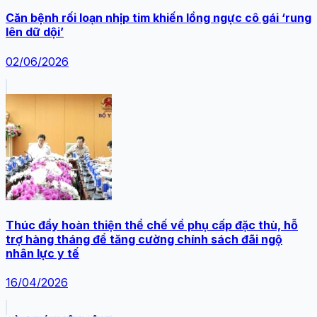
Căn bệnh rối loạn nhịp tim khiến lồng ngực cô gái ‘rung
lên dữ dội’
02/06/2026
Thúc đẩy hoàn thiện thể chế về phụ cấp đặc thù, hỗ
trợ hàng tháng để tăng cường chính sách đãi ngộ
nhân lực y tế
16/04/2026