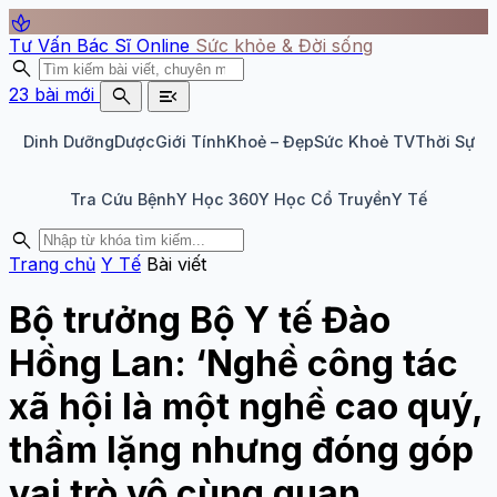
spa
Tư Vấn Bác Sĩ Online
Sức khỏe & Đời sống
search
search
menu_open
23 bài mới
Dinh Dưỡng
Dược
Giới Tính
Khoẻ – Đẹp
Sức Khoẻ TV
Thời Sự
Tra Cứu Bệnh
Y Học 360
Y Học Cổ Truyền
Y Tế
search
Trang chủ
Y Tế
Bài viết
Bộ trưởng Bộ Y tế Đào
Hồng Lan: ‘Nghề công tác
xã hội là một nghề cao quý,
thầm lặng nhưng đóng góp
vai trò vô cùng quan