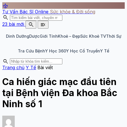
spa
Tư Vấn Bác Sĩ Online
Sức khỏe & Đời sống
search
search
menu_open
23 bài mới
Dinh Dưỡng
Dược
Giới Tính
Khoẻ – Đẹp
Sức Khoẻ TV
Thời Sự
Tra Cứu Bệnh
Y Học 360
Y Học Cổ Truyền
Y Tế
search
Trang chủ
Y Tế
Bài viết
Ca hiến giác mạc đầu tiên
tại Bệnh viện Đa khoa Bắc
Ninh số 1