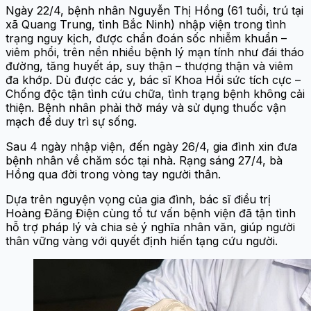
Ngày 22/4, bệnh nhân Nguyễn Thị Hồng (61 tuổi, trú tại
xã Quang Trung, tỉnh Bắc Ninh) nhập viện trong tình
trạng nguy kịch, được chẩn đoán sốc nhiễm khuẩn –
viêm phổi, trên nền nhiều bệnh lý mạn tính như đái tháo
đường, tăng huyết áp, suy thận – thượng thận và viêm
đa khớp. Dù được các y, bác sĩ Khoa Hồi sức tích cực –
Chống độc tận tình cứu chữa, tình trạng bệnh không cải
thiện. Bệnh nhân phải thở máy và sử dụng thuốc vận
mạch để duy trì sự sống.
Sau 4 ngày nhập viện, đến ngày 26/4, gia đình xin đưa
bệnh nhân về chăm sóc tại nhà. Rạng sáng 27/4, bà
Hồng qua đời trong vòng tay người thân.
Dựa trên nguyện vọng của gia đình, bác sĩ điều trị
Hoàng Đăng Điện cùng tổ tư vấn bệnh viện đã tận tình
hỗ trợ pháp lý và chia sẻ ý nghĩa nhân văn, giúp người
thân vững vàng với quyết định hiến tạng cứu người.