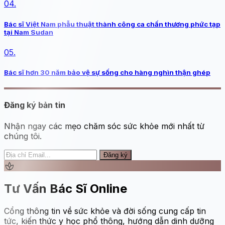
04.
Bác sĩ Việt Nam phẫu thuật thành công ca chấn thương phức tạp
tại Nam Sudan
05.
Bác sĩ hơn 30 năm bảo vệ sự sống cho hàng nghìn thận ghép
Đăng ký bản tin
Nhận ngay các mẹo chăm sóc sức khỏe mới nhất từ
chúng tôi.
Đăng ký
spa
Tư Vấn Bác Sĩ Online
Cổng thông tin về sức khỏe và đời sống cung cấp tin
tức, kiến thức y học phổ thông, hướng dẫn dinh dưỡng