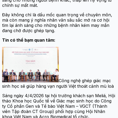
sáng cho những người bệnh khác, thắp lên hy vọng từ
chính sự mất mát.
Đây không chỉ là dấu mốc quan trọng về chuyên môn,
mà còn mang ý nghĩa nhân văn sâu sắc mở ra cơ hội
tìm lại ánh sáng cho những bệnh nhân kém may mắn
đang chờ được ghép tạng.
Tin có thể bạm quan tâm:
Công nghệ ghép giác mạc
sinh học sẽ giúp hàng vạn người Việt thoát cảnh mù loà
Sáng ngày 4/4/2026 tại hội trường khách sạn Meliá, Hội
thảo Khoa học Quốc tế về Giác mạc sinh học do Công
ty Cổ phần Gen và Tế bào Việt Nam – VGCT (Thành
viên Tập đoàn CT Group) phối hợp cùng Hội Nhãn
khoa Việt Nam và Acro Biomedical tổ chức.