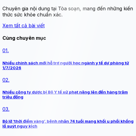
Chuyên gia nội dung tại Tòa soạn, mang đến những kiến
thức sức khỏe chuẩn xác.
Xem tất cả bài viết
Cùng chuyên mục
01.
Nhiều chính sách mới hỗ trợ người học ngành y tế dự phòng từ
1/7/2026
02.
Nhiều công ty dược bị Bộ Y tế xử phạt nặng lên đến hàng trăm
triệu đồng
03.
Bỏ lỡ ‘thời điểm vàng’, bệnh nhân 74 tuổi mang khối u phổi khổng
lồ suýt nguy kịch