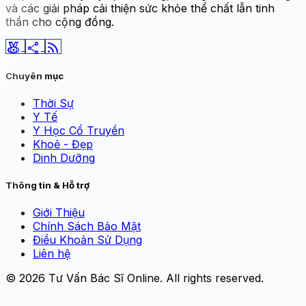
và các giải pháp cải thiện sức khỏe thể chất lẫn tinh
thần cho cộng đồng.
social_leaderboard
share
rss_feed
Chuyên mục
Thời Sự
Y Tế
Y Học Cổ Truyền
Khoẻ - Đẹp
Dinh Dưỡng
Thông tin & Hỗ trợ
Giới Thiệu
Chính Sách Bảo Mật
Điều Khoản Sử Dụng
Liên hệ
© 2026
Tư Vấn Bác Sĩ Online
. All rights reserved.