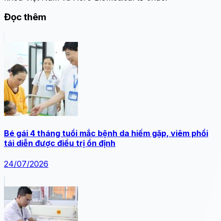
Đọc thêm
Bé gái 4 tháng tuổi mắc bệnh da hiếm gặp, viêm phổi
tái diễn được điều trị ổn định
24/07/2026