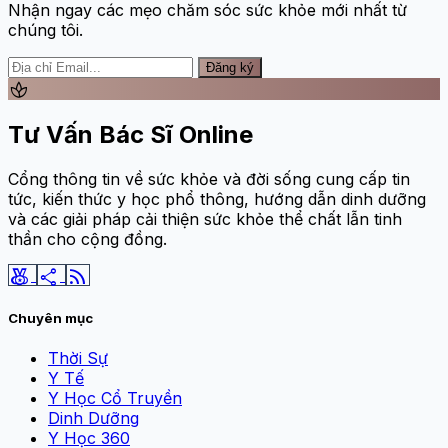
Nhận ngay các mẹo chăm sóc sức khỏe mới nhất từ
chúng tôi.
Đăng ký
spa
Tư Vấn Bác Sĩ Online
Cổng thông tin về sức khỏe và đời sống cung cấp tin
tức, kiến thức y học phổ thông, hướng dẫn dinh dưỡng
và các giải pháp cải thiện sức khỏe thể chất lẫn tinh
thần cho cộng đồng.
social_leaderboard
share
rss_feed
Chuyên mục
Thời Sự
Y Tế
Y Học Cổ Truyền
Dinh Dưỡng
Y Học 360