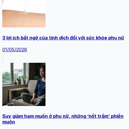
3 lợi ích bất ngờ của tinh dịch đối với sức khỏe phụ nữ
01/05/2026
Suy giảm ham muốn ở phụ nữ, những ‘nốt trầm’ phiền
muộn