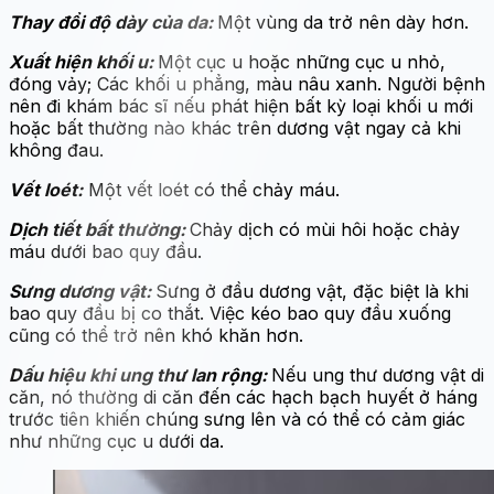
Thay đổi độ dày của da:
Một vùng da trở nên dày hơn.
Xuất hiện khối u:
Một cục u hoặc những cục u nhỏ,
đóng vảy; Các khối u phẳng, màu nâu xanh. Người bệnh
nên đi khám bác sĩ nếu phát hiện bất kỳ loại khối u mới
hoặc bất thường nào khác trên dương vật ngay cả khi
không đau.
Vết loét:
Một vết loét có thể chảy máu.
Dịch tiết bất thường:
Chảy dịch có mùi hôi hoặc chảy
máu dưới bao quy đầu.
Sưng dương vật:
Sưng ở đầu dương vật, đặc biệt là khi
bao quy đầu bị co thắt. Việc kéo bao quy đầu xuống
cũng có thể trở nên khó khăn hơn.
Dấu hiệu khi ung thư lan rộng:
Nếu ung thư dương vật di
căn, nó thường di căn đến các hạch bạch huyết ở háng
trước tiên khiến chúng sưng lên và có thể có cảm giác
như những cục u dưới da.