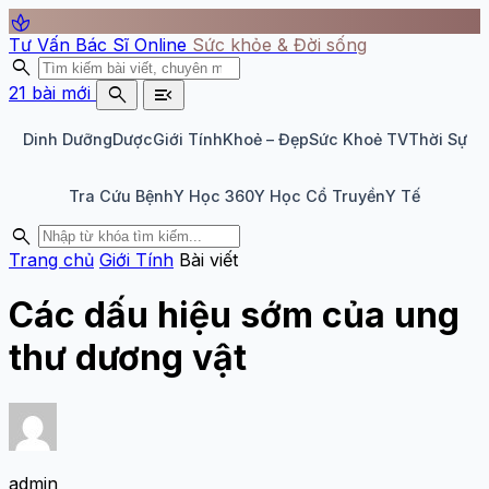
spa
Tư Vấn Bác Sĩ Online
Sức khỏe & Đời sống
search
search
menu_open
21 bài mới
Dinh Dưỡng
Dược
Giới Tính
Khoẻ – Đẹp
Sức Khoẻ TV
Thời Sự
Tra Cứu Bệnh
Y Học 360
Y Học Cổ Truyền
Y Tế
search
Trang chủ
Giới Tính
Bài viết
Các dấu hiệu sớm của ung
thư dương vật
admin