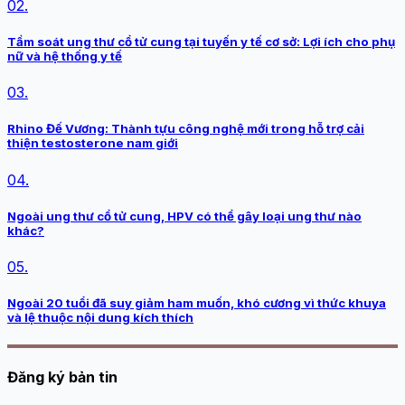
02.
Tầm soát ung thư cổ tử cung tại tuyến y tế cơ sở: Lợi ích cho phụ
nữ và hệ thống y tế
03.
Rhino Đế Vương: Thành tựu công nghệ mới trong hỗ trợ cải
thiện testosterone nam giới
04.
Ngoài ung thư cổ tử cung, HPV có thể gây loại ung thư nào
khác?
05.
Ngoài 20 tuổi đã suy giảm ham muốn, khó cương vì thức khuya
và lệ thuộc nội dung kích thích
Đăng ký bản tin