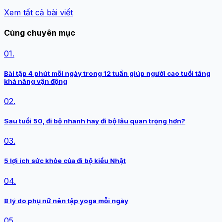
Xem tất cả bài viết
Cùng chuyên mục
01.
Bài tập 4 phút mỗi ngày trong 12 tuần giúp người cao tuổi tăng
khả năng vận động
02.
Sau tuổi 50, đi bộ nhanh hay đi bộ lâu quan trọng hơn?
03.
5 lợi ích sức khỏe của đi bộ kiểu Nhật
04.
8 lý do phụ nữ nên tập yoga mỗi ngày
05.