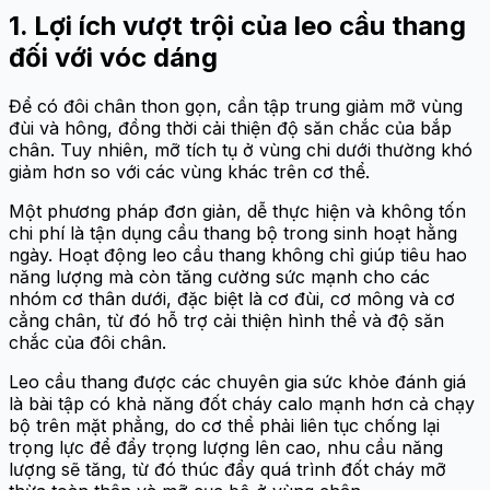
1. Lợi ích vượt trội của leo cầu thang
đối với vóc dáng
Để có đôi chân thon gọn, cần tập trung giảm mỡ vùng
đùi và hông, đồng thời cải thiện độ săn chắc của bắp
chân. Tuy nhiên, mỡ tích tụ ở vùng chi dưới thường khó
giảm hơn so với các vùng khác trên cơ thể.
Một phương pháp đơn giản, dễ thực hiện và không tốn
chi phí là tận dụng cầu thang bộ trong sinh hoạt hằng
ngày. Hoạt động leo cầu thang không chỉ giúp tiêu hao
năng lượng mà còn tăng cường sức mạnh cho các
nhóm cơ thân dưới, đặc biệt là cơ đùi, cơ mông và cơ
cẳng chân, từ đó hỗ trợ cải thiện hình thể và độ săn
chắc của đôi chân.
Leo cầu thang được các chuyên gia sức khỏe đánh giá
là bài tập có khả năng đốt cháy calo mạnh hơn cả chạy
bộ trên mặt phẳng, do cơ thể phải liên tục chống lại
trọng lực để đẩy trọng lượng lên cao, nhu cầu năng
lượng sẽ tăng, từ đó thúc đẩy quá trình đốt cháy mỡ