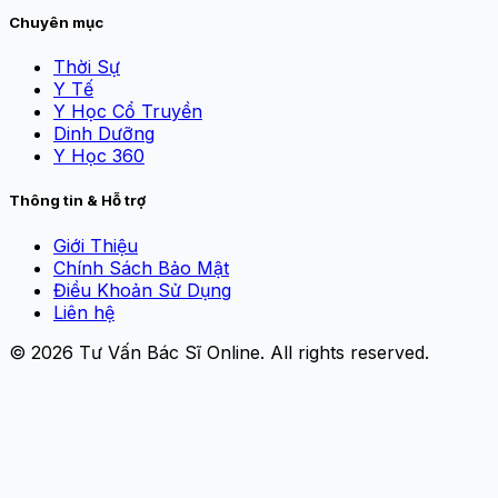
Chuyên mục
Thời Sự
Y Tế
Y Học Cổ Truyền
Dinh Dưỡng
Y Học 360
Thông tin & Hỗ trợ
Giới Thiệu
Chính Sách Bảo Mật
Điều Khoản Sử Dụng
Liên hệ
© 2026
Tư Vấn Bác Sĩ Online
. All rights reserved.