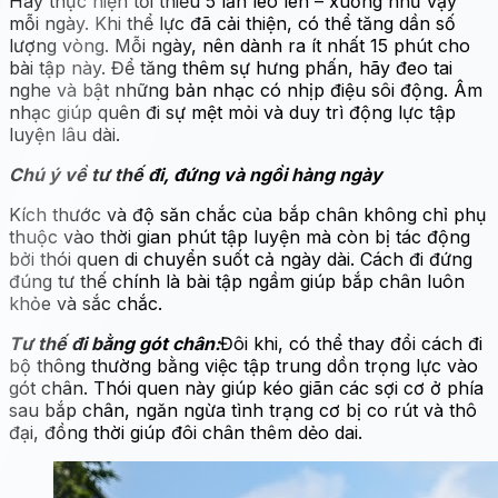
Hãy thực hiện tối thiểu 5 lần leo lên – xuống như vậy
mỗi ngày. Khi thể lực đã cải thiện, có thể tăng dần số
lượng vòng. Mỗi ngày, nên dành ra ít nhất 15 phút cho
bài tập này. Để tăng thêm sự hưng phấn, hãy đeo tai
nghe và bật những bản nhạc có nhịp điệu sôi động. Âm
nhạc giúp quên đi sự mệt mỏi và duy trì động lực tập
luyện lâu dài.
Chú ý về tư thế đi, đứng và ngồi hàng ngày
Kích thước và độ săn chắc của bắp chân không chỉ phụ
thuộc vào thời gian phút tập luyện mà còn bị tác động
bởi thói quen di chuyển suốt cả ngày dài. Cách đi đứng
đúng tư thế chính là bài tập ngầm giúp bắp chân luôn
khỏe và sắc chắc.
Tư thế đi bằng gót chân:
Đôi khi, có thể thay đổi cách đi
bộ thông thường bằng việc tập trung dồn trọng lực vào
gót chân. Thói quen này giúp kéo giãn các sợi cơ ở phía
sau bắp chân, ngăn ngừa tình trạng cơ bị co rút và thô
đại, đồng thời giúp đôi chân thêm dẻo dai.