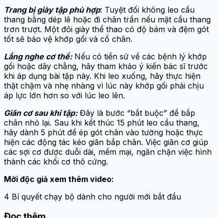
Trang bị giày tập phù hợp
: Tuyệt đối không leo cầu
thang bằng dép lê hoặc đi chân trần nếu mặt cầu thang
trơn trượt. Một đôi giày thể thao có độ bám và đệm gót
tốt sẽ bảo vệ khớp gối và cổ chân.
Lắng nghe cơ thể:
Nếu có tiền sử về các bệnh lý khớp
gối hoặc dây chằng, hãy tham khảo ý kiến bác sĩ trước
khi áp dụng bài tập này. Khi leo xuống, hãy thực hiện
thật chậm và nhẹ nhàng vì lúc này khớp gối phải chịu
áp lực lớn hơn so với lúc leo lên.
Giãn cơ sau khi tập:
Đây là bước “bắt buộc” để bắp
chân nhỏ lại. Sau khi kết thúc 15 phút leo cầu thang,
hãy dành 5 phút để ép gót chân vào tường hoặc thực
hiện các động tác kéo giãn bắp chân. Việc giãn cơ giúp
các sợi cơ được duỗi dài, mềm mại, ngăn chặn việc hình
thành các khối cơ thô cứng.
Mời độc giả xem thêm video:
4 Bí quyết chạy bộ dành cho người mới bắt đầu
Đọc thêm