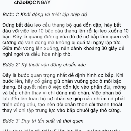
chắc
ĐỌC NGAY
Bước 1: Khởi động và thiết lập nhịp độ
Đừng bắt đầu leo cầu thang bộ quá dồn dập, hãy bắt
đầu với việc leo 10 bậc cầu thang lên rồi lại leo xuống 10
bậc. Đây là quãng đường vừa đủ để cơ bắp làm quen với
cường độ vận động mà không bị quá tải ngay lập tức.
Giữa mỗi vòng lên xuống, nên dành khoảng 30 giây để
nghỉ ngơi và điều hòa nhịp thở.
Bước 2: Kỹ thuật vận động chuẩn xác
Đây là bước quan trọng nhất để định hình cơ bắp. Khi
bước lên, hãy cố gắng giữ chân vuông góc ở mỗi bậc
thang. Bí quyết nằm ở việc dồn lực vào phần đùi, mông
và bắp chân thay vì chỉ dùng mũi chân. Việc phân bổ
lực đều lên toàn bộ cơ chân sẽ giúp các nhóm cơ phát
triển đồng đều, tạo nên đôi chân thon dài thanh thoát
thay vì chỉ tập trung lực vào bắp chuối gây thô cứng.
Bước 3: Duy trì tần suất và thói quen