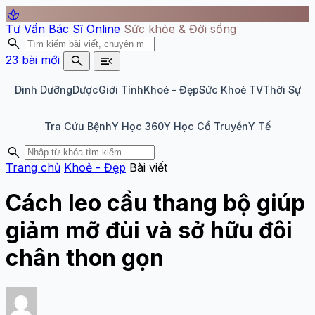
spa
Tư Vấn Bác Sĩ Online
Sức khỏe & Đời sống
search
search
menu_open
23 bài mới
Dinh Dưỡng
Dược
Giới Tính
Khoẻ – Đẹp
Sức Khoẻ TV
Thời Sự
Tra Cứu Bệnh
Y Học 360
Y Học Cổ Truyền
Y Tế
search
Trang chủ
Khoẻ - Đẹp
Bài viết
Cách leo cầu thang bộ giúp
giảm mỡ đùi và sở hữu đôi
chân thon gọn