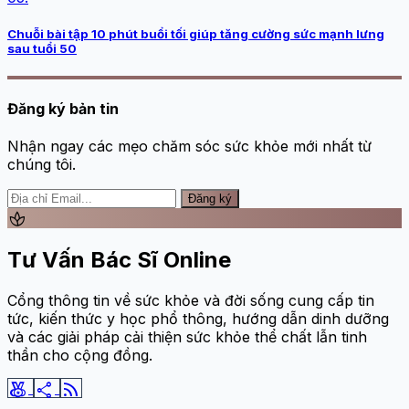
Chuỗi bài tập 10 phút buổi tối giúp tăng cường sức mạnh lưng
sau tuổi 50
Đăng ký bản tin
Nhận ngay các mẹo chăm sóc sức khỏe mới nhất từ
chúng tôi.
Đăng ký
spa
Tư Vấn Bác Sĩ Online
Cổng thông tin về sức khỏe và đời sống cung cấp tin
tức, kiến thức y học phổ thông, hướng dẫn dinh dưỡng
và các giải pháp cải thiện sức khỏe thể chất lẫn tinh
thần cho cộng đồng.
social_leaderboard
share
rss_feed