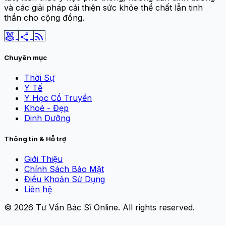
và các giải pháp cải thiện sức khỏe thể chất lẫn tinh
thần cho cộng đồng.
social_leaderboard
share
rss_feed
Chuyên mục
Thời Sự
Y Tế
Y Học Cổ Truyền
Khoẻ - Đẹp
Dinh Dưỡng
Thông tin & Hỗ trợ
Giới Thiệu
Chính Sách Bảo Mật
Điều Khoản Sử Dụng
Liên hệ
© 2026
Tư Vấn Bác Sĩ Online
. All rights reserved.