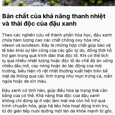
Bản chất của khả năng thanh nhiệt
và
thải
độc của đậu xanh
Theo các nghiên cứu về thành phần hóa học, đậu xanh
chứa hàm lượng cao các chất chống oxy hóa như
vitexin và isovitexin. Đây là những hợp chất giúp bảo vệ
tế bào khỏi sự tấn công của các gốc tự do, đồng thời hỗ
trợ gan trong quá trình đào thải độc tố. Khi cơ thể tích
tụ quá nhiều nhiệt lượng hoặc độc tố do chế độ ăn uống
nhiều dầu mỡ, cay nóng hoặc do tác động của môi
trường, biểu hiện rõ rệt nhất thường xuất hiện trên bề
mặt da thông qua các tình trạng như mụn trứng cá, mẩn
ngứa hoặc da xỉn màu.
Đậu xanh có tính hàn, giúp điều hòa lại trạng thái cân
bằng của cơ thể. Khả năng
thải
độc của đậu xanh
không chỉ dừng lại ở việc làm mát mà còn hỗ trợ quá
trình chuyển hóa, giúp hệ tiêu hóa hoạt động trơn tru,
từ đó gián tiếp nuôi dưỡng một làn da khỏe mạnh từ gốc.