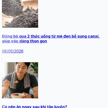
Đừng bỏ qua 2 thức uống từ mè đen bổ sung canxi,
giúp vóc dáng thon gọn
08/05/2026
Có nên ăn ngay sau khi tập luyện?