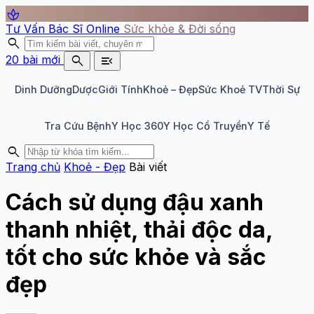
spa
Tư Vấn Bác Sĩ Online
Sức khỏe & Đời sống
search
search
menu_open
20 bài mới
Dinh Dưỡng
Dược
Giới Tính
Khoẻ – Đẹp
Sức Khoẻ TV
Thời Sự
Tra Cứu Bệnh
Y Học 360
Y Học Cổ Truyền
Y Tế
search
Trang chủ
Khoẻ - Đẹp
Bài viết
Cách sử dụng đậu xanh
thanh nhiệt, thải độc da,
tốt cho sức khỏe và sắc
đẹp