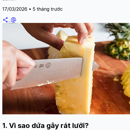
17/03/2026 • 5 tháng trước
share
alternate_email
1. Vì sao dứa gây rát lưỡi?