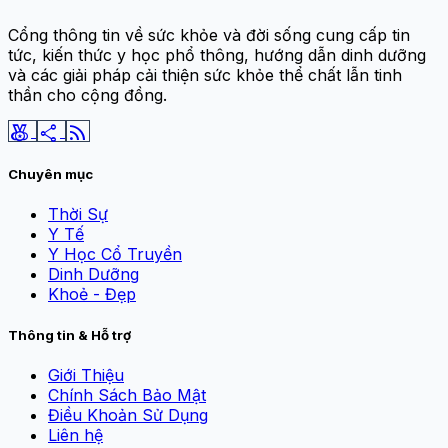
Cổng thông tin về sức khỏe và đời sống cung cấp tin
tức, kiến thức y học phổ thông, hướng dẫn dinh dưỡng
và các giải pháp cải thiện sức khỏe thể chất lẫn tinh
thần cho cộng đồng.
social_leaderboard
share
rss_feed
Chuyên mục
Thời Sự
Y Tế
Y Học Cổ Truyền
Dinh Dưỡng
Khoẻ - Đẹp
Thông tin & Hỗ trợ
Giới Thiệu
Chính Sách Bảo Mật
Điều Khoản Sử Dụng
Liên hệ