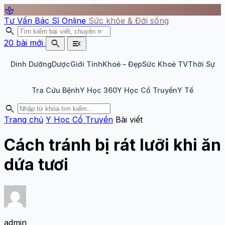
spa
Tư Vấn Bác Sĩ Online
Sức khỏe & Đời sống
search
search
menu_open
20 bài mới
Dinh Dưỡng
Dược
Giới Tính
Khoẻ – Đẹp
Sức Khoẻ TV
Thời Sự
Tra Cứu Bệnh
Y Học 360
Y Học Cổ Truyền
Y Tế
search
Trang chủ
Y Học Cổ Truyền
Bài viết
Cách tránh bị rát lưỡi khi ăn
dứa tươi
admin