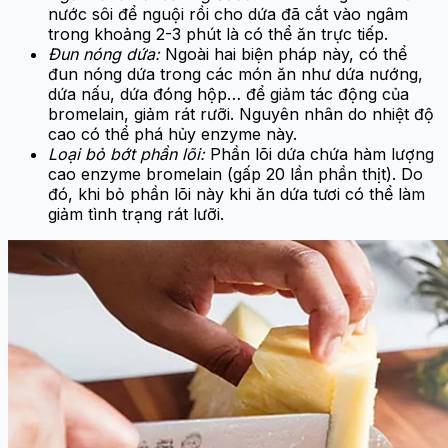
nước sôi để nguội rồi cho dứa đã cắt vào ngâm
trong khoảng 2-3 phút là có thể ăn trực tiếp.
Đun nóng dứa:
Ngoài hai biện pháp này, có thể
đun nóng dứa trong các món ăn như dứa nướng,
dứa nấu, dứa đóng hộp… để giảm tác động của
bromelain, giảm rát rưỡi. Nguyên nhân do nhiệt độ
cao có thể phá hủy enzyme này.
Loại bỏ bớt phần lõi:
Phần lõi dứa chứa hàm lượng
cao enzyme bromelain (gấp 20 lần phần thịt). Do
đó, khi bỏ phần lõi này khi ăn dứa tươi có thể làm
giảm tình trạng rát lưỡi.