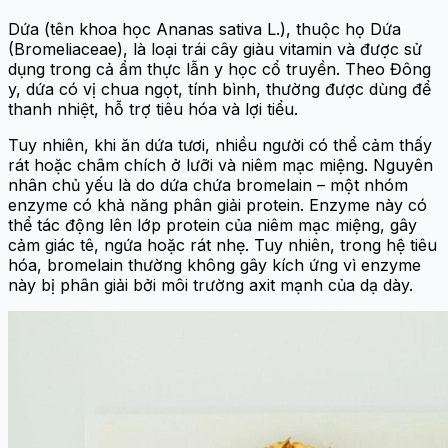
Dứa (tên khoa học Ananas sativa L.), thuộc họ Dứa
(Bromeliaceae), là loại trái cây giàu vitamin và được sử
dụng trong cả ẩm thực lẫn y học cổ truyền. Theo Đông
y, dứa có vị chua ngọt, tính bình, thường được dùng để
thanh nhiệt, hỗ trợ tiêu hóa và lợi tiểu.
Tuy nhiên, khi ăn dứa tươi, nhiều người có thể cảm thấy
rát hoặc châm chích ở lưỡi và niêm mạc miệng. Nguyên
nhân chủ yếu là do dứa chứa bromelain – một nhóm
enzyme có khả năng phân giải protein. Enzyme này có
thể tác động lên lớp protein của niêm mạc miệng, gây
cảm giác tê, ngứa hoặc rát nhẹ. Tuy nhiên, trong hệ tiêu
hóa, bromelain thường không gây kích ứng vì enzyme
này bị phân giải bởi môi trường axit mạnh của dạ dày.