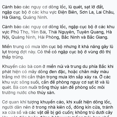
Cảnh báo các nguy cơ dông lốc, lũ quét, sạt lở đất,
ngập cục bộ ở các khu vực Điện Biên, Sơn La, Lai Châu,
Hà Giang, Quảng Ninh.
Cảnh báo các nguy cơ dông lốc, ngập cục bộ ở các khu
vực Phú Thọ, Yên Bái, Thái Nguyên, Tuyên Quang, Hà
Nội, Quảng Ninh, Hải Phòng, Bắc Ninh và Bắc Giang.
Miền trung có mưa lớn cục bộ nhưng ít khả năng gây lũ
lụt trong đợt này. Có thể có ngập cục bộ ở vùng đô thị
thấp trũng.
Khuyến cáo bà con ở miền núi và trung du phía Bắc khi
phát hiện có mây dông đen đặc, hoặc chân mây màu
trắng mờ thì cần thận trọng mưa lớn sắp xảy ra. Ở các
khu vực sông suối, cần đề phòng nguy cơ sạt lở và lũ
quét. Bà con nuôi trồng thủy sản đề phòng sốc môi
trường nước cho thủy sản.
Cơ quan khí tượng khuyến cáo, khi xuất hiện dông lốc,
người dân nên ở trong nhà kiên cố, đóng kín cửa, tránh
xa cửa sổ và các vật dễ bị gió cuốn; không trú dưới cây