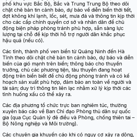
phố khu vực Bắc Bộ, Bắc và Trung Trung Bộ theo dõi
chặt chẽ bản tin cảnh báo, dự báo về diễn biến thời tiết,
đợt không khí lạnh, lốc, sét, mưa đá và thông tin kịp thời
cho các cấp chính quyền cơ sở và nhân dân để chủ
động biện pháp phòng tránh phù hợp, sẵn sàng lực
lượng tại chỗ để kịp thời hỗ trợ người dân khắc phục
hậu quả (nếu có).
Các tỉnh, thành phố ven biển từ Quảng Ninh đến Hà
Tĩnh theo dõi chặt chẽ bản tin cảnh báo, dự báo và diễn
biến của gió mạnh trên biển; thông báo cho thuyền
trưởng, chủ các phương tiện, tàu thuyền đang hoạt
động trên biển biết để chủ động phòng tránh và có kế
hoạch sản xuất phù hợp, đảm bảo an toàn về người và
tài sản; duy trì thông tin liên lạc nhằm xử lý kịp thời các
tình huống xấu có thể xảy ra.
Các địa phương tổ chức trực ban nghiêm túc, thường
xuyên báo cáo về Ban Chỉ đạo Phòng thủ dân sự quốc
gia (qua Cục Quản lý đê điều và Phòng, chống thiên tai –
Bộ Nông nghiệp và Môi trường).
Các chuyên gia khuyến cáo khi có nguy cơ xảy ra dông,