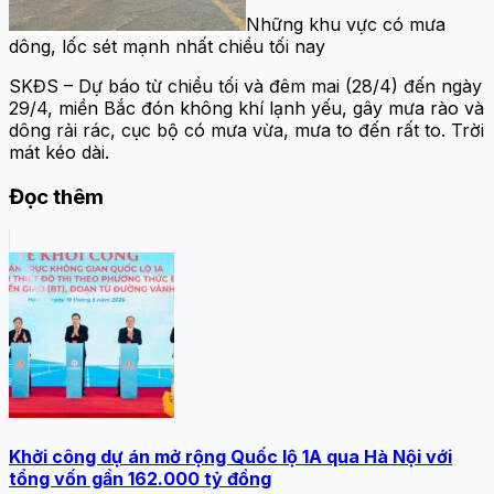
Những khu vực có mưa
dông, lốc sét mạnh nhất chiều tối nay
SKĐS – Dự báo từ chiều tối và đêm mai (28/4) đến ngày
29/4, miền Bắc đón không khí lạnh yếu, gây mưa rào và
dông rải rác, cục bộ có mưa vừa, mưa to đến rất to. Trời
mát kéo dài.
Đọc thêm
Khởi công dự án mở rộng Quốc lộ 1A qua Hà Nội với
tổng vốn gần 162.000 tỷ đồng