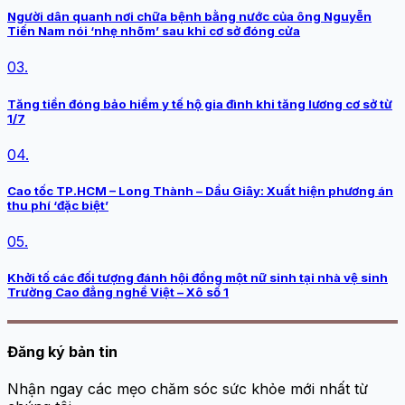
Người dân quanh nơi chữa bệnh bằng nước của ông Nguyễn
Tiến Nam nói ‘nhẹ nhõm’ sau khi cơ sở đóng cửa
03.
Tăng tiền đóng bảo hiểm y tế hộ gia đình khi tăng lương cơ sở từ
1/7
04.
Cao tốc TP.HCM – Long Thành – Dầu Giây: Xuất hiện phương án
thu phí ‘đặc biệt’
05.
Khởi tố các đối tượng đánh hội đồng một nữ sinh tại nhà vệ sinh
Trường Cao đẳng nghề Việt – Xô số 1
Đăng ký bản tin
Nhận ngay các mẹo chăm sóc sức khỏe mới nhất từ