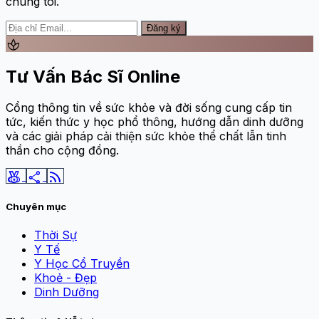
chúng tôi.
Đăng ký
spa
Tư Vấn Bác Sĩ Online
Cổng thông tin về sức khỏe và đời sống cung cấp tin
tức, kiến thức y học phổ thông, hướng dẫn dinh dưỡng
và các giải pháp cải thiện sức khỏe thể chất lẫn tinh
thần cho cộng đồng.
social_leaderboard
share
rss_feed
Chuyên mục
Thời Sự
Y Tế
Y Học Cổ Truyền
Khoẻ - Đẹp
Dinh Dưỡng