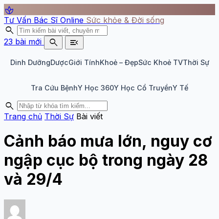
spa
Tư Vấn Bác Sĩ Online
Sức khỏe & Đời sống
search
search
menu_open
23 bài mới
Dinh Dưỡng
Dược
Giới Tính
Khoẻ – Đẹp
Sức Khoẻ TV
Thời Sự
Tra Cứu Bệnh
Y Học 360
Y Học Cổ Truyền
Y Tế
search
Trang chủ
Thời Sự
Bài viết
Cảnh báo mưa lớn, nguy cơ
ngập cục bộ trong ngày 28
và 29/4