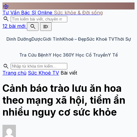
spa
Tư Vấn Bác Sĩ Online
Sức khỏe & Đời sống
search
search
menu_open
12 bài mới
Dinh Dưỡng
Dược
Giới Tính
Khoẻ – Đẹp
Sức Khoẻ TV
Thời Sự
Tra Cứu Bệnh
Y Học 360
Y Học Cổ Truyền
Y Tế
search
Trang chủ
Sức Khoẻ TV
Bài viết
Cảnh báo trào lưu ăn hoa
theo mạng xã hội, tiềm ẩn
nhiều nguy cơ sức khỏe