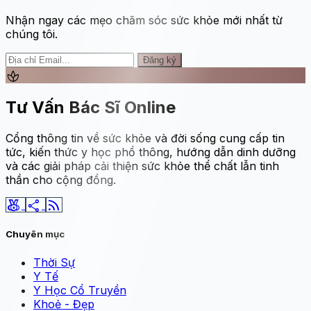
Nhận ngay các mẹo chăm sóc sức khỏe mới nhất từ
chúng tôi.
Đăng ký
spa
Tư Vấn Bác Sĩ Online
Cổng thông tin về sức khỏe và đời sống cung cấp tin
tức, kiến thức y học phổ thông, hướng dẫn dinh dưỡng
và các giải pháp cải thiện sức khỏe thể chất lẫn tinh
thần cho cộng đồng.
social_leaderboard
share
rss_feed
Chuyên mục
Thời Sự
Y Tế
Y Học Cổ Truyền
Khoẻ - Đẹp