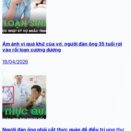
Ám ảnh vì quá khứ của vợ, người đàn ông 35 tuổi rơi
vào rối loạn cương dương
16/04/2026
Người đàn ông phải cắt thực quản để điều trị ung thư