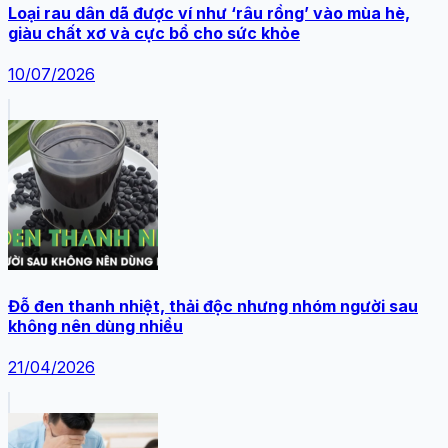
Loại rau dân dã được ví như ‘râu rồng’ vào mùa hè,
giàu chất xơ và cực bổ cho sức khỏe
10/07/2026
Đỗ đen thanh nhiệt, thải độc nhưng nhóm người sau
không nên dùng nhiều
21/04/2026