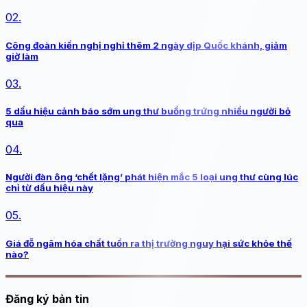
02.
Công đoàn kiến nghị nghỉ thêm 2 ngày dịp Quốc khánh, giảm
giờ làm
03.
5 dấu hiệu cảnh báo sớm ung thư buồng trứng nhiều người bỏ
qua
04.
Người đàn ông ‘chết lặng’ phát hiện mắc 5 loại ung thư cùng lúc
chỉ từ dấu hiệu này
05.
Giá đỗ ngâm hóa chất tuồn ra thị trường nguy hại sức khỏe thế
nào?
Đăng ký bản tin