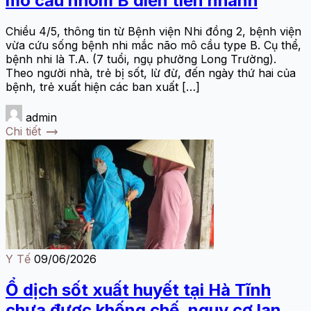
mô cầu nhóm B diễn tiến nhanh
Chiều 4/5, thông tin từ Bệnh viện Nhi đồng 2, bệnh viện
vừa cứu sống bệnh nhi mắc não mô cầu type B. Cụ thể,
bệnh nhi là T.A. (7 tuổi, ngụ phường Long Trường).
Theo người nhà, trẻ bị sốt, lừ đừ, đến ngày thứ hai của
bệnh, trẻ xuất hiện các ban xuất […]
admin
trending_flat
Chi tiết
Y Tế
09/06/2026
Ổ dịch sốt xuất huyết tại Hà Tĩnh
chưa được khống chế, nguy cơ lan