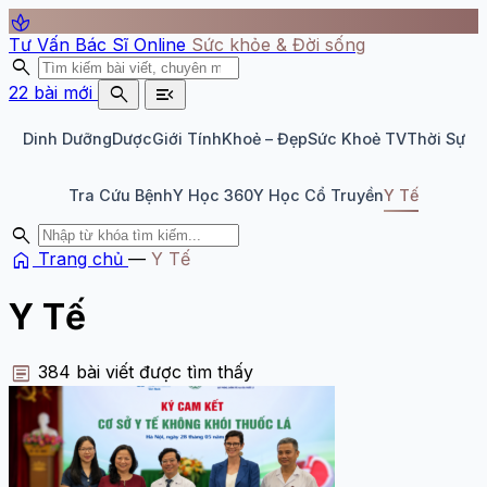
spa
Tư Vấn Bác Sĩ Online
Sức khỏe & Đời sống
search
search
menu_open
22 bài mới
Dinh Dưỡng
Dược
Giới Tính
Khoẻ – Đẹp
Sức Khoẻ TV
Thời Sự
Tra Cứu Bệnh
Y Học 360
Y Học Cổ Truyền
Y Tế
search
home
Trang chủ
—
Y Tế
Y Tế
article
384 bài viết được tìm thấy