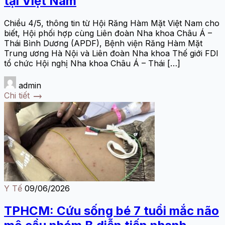
tại Việt Nam
Chiều 4/5, thông tin từ Hội Răng Hàm Mặt Việt Nam cho
biết, Hội phối hợp cùng Liên đoàn Nha khoa Châu Á –
Thái Bình Dương (APDF), Bệnh viện Răng Hàm Mặt
Trung ương Hà Nội và Liên đoàn Nha khoa Thế giới FDI
tổ chức Hội nghị Nha khoa Châu Á – Thái […]
admin
trending_flat
Chi tiết
Y Tế
09/06/2026
TPHCM: Cứu sống bé 7 tuổi mắc não