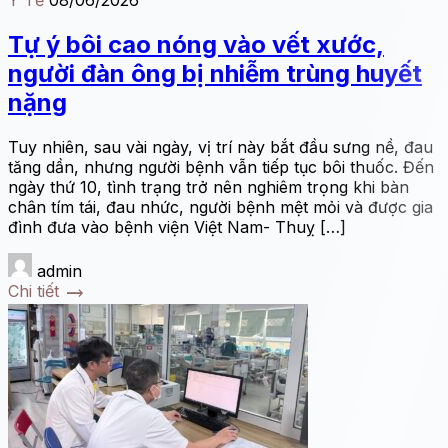
Y Tế
08/06/2026
Tự ý bôi cao nóng vào vết xước,
người đàn ông bị nhiễm trùng huyết
nặng
Tuy nhiên, sau vài ngày, vị trí này bắt đầu sưng nề, đau
tăng dần, nhưng người bệnh vẫn tiếp tục bôi thuốc. Đến
ngày thứ 10, tình trạng trở nên nghiêm trọng khi bàn
chân tím tái, đau nhức, người bệnh mệt mỏi và được gia
đình đưa vào bệnh viện Việt Nam- Thuỵ […]
admin
trending_flat
Chi tiết