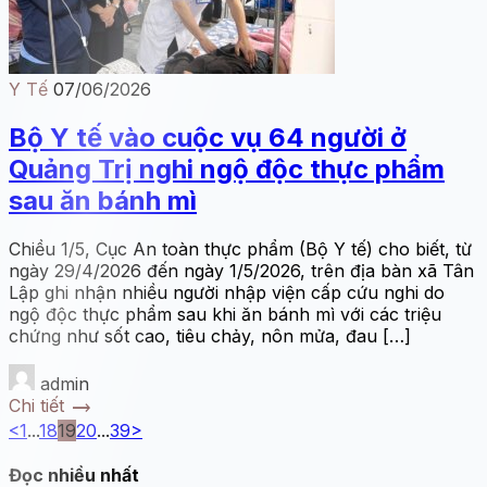
Y Tế
07/06/2026
Bộ Y tế vào cuộc vụ 64 người ở
Quảng Trị nghi ngộ độc thực phẩm
sau ăn bánh mì
Chiều 1/5, Cục An toàn thực phẩm (Bộ Y tế) cho biết, từ
ngày 29/4/2026 đến ngày 1/5/2026, trên địa bàn xã Tân
Lập ghi nhận nhiều người nhập viện cấp cứu nghi do
ngộ độc thực phẩm sau khi ăn bánh mì với các triệu
chứng như sốt cao, tiêu chảy, nôn mửa, đau […]
admin
trending_flat
Chi tiết
<
1
...
18
19
20
...
39
>
Đọc nhiều nhất