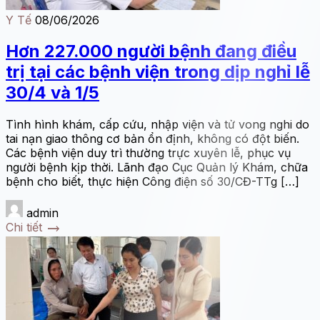
Y Tế
08/06/2026
Hơn 227.000 người bệnh đang điều
trị tại các bệnh viện trong dịp nghỉ lễ
30/4 và 1/5
Tình hình khám, cấp cứu, nhập viện và tử vong nghi do
tai nạn giao thông cơ bản ổn định, không có đột biến.
Các bệnh viện duy trì thường trực xuyên lễ, phục vụ
người bệnh kịp thời. Lãnh đạo Cục Quản lý Khám, chữa
bệnh cho biết, thực hiện Công điện số 30/CĐ-TTg […]
admin
trending_flat
Chi tiết