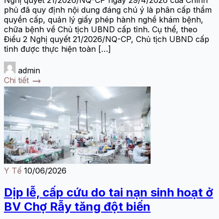
Nghị quyết 21/2026/NQ-CP ngày 29/4/2026 của Chính
phủ đã quy định nội dung đáng chú ý là phân cấp thẩm
quyền cấp, quản lý giấy phép hành nghề khám bệnh,
chữa bệnh về Chủ tịch UBND cấp tỉnh. Cụ thể, theo
Điều 2 Nghị quyết 21/2026/NQ-CP, Chủ tịch UBND cấp
tỉnh được thực hiện toàn […]
admin
trending_flat
Chi tiết
Y Tế
10/06/2026
Dịp lễ, cấp cứu do tai nạn sinh hoạt ở
BV Chợ Rẫy tăng đột biến