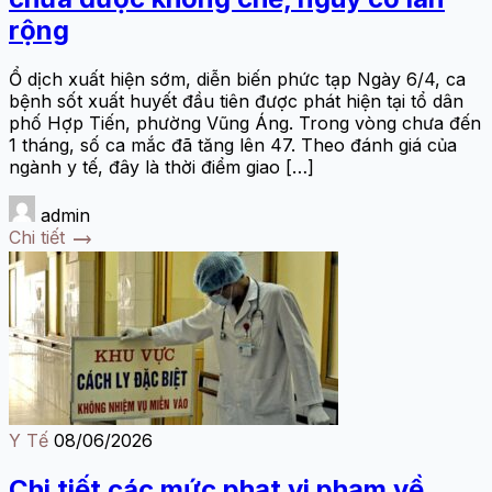
rộng
Ổ dịch xuất hiện sớm, diễn biến phức tạp Ngày 6/4, ca
bệnh sốt xuất huyết đầu tiên được phát hiện tại tổ dân
phố Hợp Tiến, phường Vũng Áng. Trong vòng chưa đến
1 tháng, số ca mắc đã tăng lên 47. Theo đánh giá của
ngành y tế, đây là thời điểm giao […]
admin
trending_flat
Chi tiết
Y Tế
08/06/2026
Chi tiết các mức phạt vi phạm về