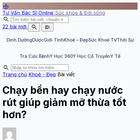
spa
Tư Vấn Bác Sĩ Online
Sức khỏe & Đời sống
search
search
menu_open
22 bài mới
Dinh Dưỡng
Dược
Giới Tính
Khoẻ – Đẹp
Sức Khoẻ TV
Thời Sự
Tra Cứu Bệnh
Y Học 360
Y Học Cổ Truyền
Y Tế
search
Trang chủ
Khoẻ - Đẹp
Bài viết
Chạy bền hay chạy nước
rút giúp giảm mỡ thừa tốt
hơn?