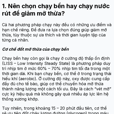
1. Nên chọn chạy bền hay chạy nước
rút để giảm mỡ thừa?
Cả hai phương pháp chạy này đều có những ưu điểm và
hạn chế riêng. Để đưa ra lựa chọn đúng giúp giảm mỡ
thừa, tùy thuộc sự ưa thích và thời gian luyện tập của
từng cá nhân.
Cơ chế đốt mỡ thừa của chạy bền
Chạy bền hay còn gọi là chạy ở cường độ thấp ổn định
(LISS – Low Intensity Steady State) là phương pháp duy
trì nhịp tim ở mức 60% – 70% nhịp tim tối đa trong một
thời gian dài. Khi bạn chạy bền, cơ thể ở trong trạng thái
hiếu khí (aerobic). Ở cường độ này, oxy được cung cấp
đầy đủ cho tế bào, giúp cơ thể chuyển hóa mỡ thừa
thành năng lượng một cách tối ưu. Đây là cách “vét mỡ”
cực kỳ hiệu quả mà không gây quá nhiều áp lực lên hệ
thống xương khớp.
Tuy nhiên, trong khoảng 15 – 20 phút đầu tiên, cơ thể
sẽ ưu tiên đốt cháy lượng đường (glycogen) trong máu