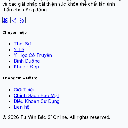
và các giải pháp cải thiện sức khỏe thể chất lẫn tinh
thần cho cộng đồng.
social_leaderboard
share
rss_feed
Chuyên mục
Thời Sự
Y Tế
Y Học Cổ Truyền
Dinh Dưỡng
Khoẻ - Đẹp
Thông tin & Hỗ trợ
Giới Thiệu
Chính Sách Bảo Mật
Điều Khoản Sử Dụng
Liên hệ
© 2026
Tư Vấn Bác Sĩ Online
. All rights reserved.