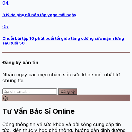
04.
8 lý do phụ nữ nên tập yoga mỗi ngày
05.
Chuỗi bài tập 10 phút buổi tối giúp tăng cường sức mạnh lưng
sau tuổi 50
Đăng ký bản tin
Nhận ngay các mẹo chăm sóc sức khỏe mới nhất từ
chúng tôi.
Đăng ký
spa
Tư Vấn Bác Sĩ Online
Cổng thông tin về sức khỏe và đời sống cung cấp tin
tức, kiến thức y học phổ thông, hướng dẫn dinh dưỡng