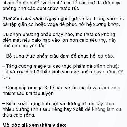
chậm ổn định để “vét sạch” các tế bào mỡ đã được giải
phóng nhờ các buổi chạy nước rút.
Thứ 3 và chủ nhật:
Ngày nghỉ ngơi và tập trung vào các
bài tập giãn cơ hoặc yoga để phục hồi hệ xương khớp.
Dù chọn phương pháp chạy nào, mỡ thừa sẽ không
biến mất nếu calo nạp vào lớn hơn calo tiêu thụ, hãy
nhớ các nguyên tắc:
– Bổ sung thực phẩm giàu đạm để phục hồi cơ bắp.
– Tăng cường magie từ các thực phẩm để tránh chuột
rút và xoa dịu hệ thần kinh sau các buổi chạy cường độ
cao.
– Cung cấp omega-3 để bảo vệ tim mạch và giảm viêm
nhiễm sau khi tập luyện.
– Kiểm soát lượng tinh bột và đường từ trái cây chín
nhiều đường (như sầu riêng hay xoài) để không làm dư
thừa calo rỗng.
Mời độc giả xem thêm video: