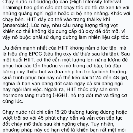
Chạy nước rút cường độ cao (High Intensity Interval
Training) bao gồm các đợt chạy tốc độ tối đa xen kẽ với
những quãng nghỉ ngắn hoặc đi bộ nhẹ nhàng. Khác với
chạy bền, HIIT đẩy cơ thể vào trạng thái kỵ khí
(anaerobic). Lúc này, nhu cầu năng lượng tăng vọt
khiến cơ thể không kịp cung cấp đủ oxy để đốt mỡ, vì
vậy nó buộc phải sử dụng đường làm nhiên liệu cấp tốc.
Ưu điểm mạnh nhất của HIIT không nằm ở lúc tập, mà
là hiệu ứng EPOC (tiêu thụ oxy dư thừa sau khi tập). Sau
một buổi HIIT, cơ thể cần một lượng lớn năng lượng để
phục hồi các tổn thương vi mô trong cơ bắp, bù đắp
lượng oxy thiếu hụt và đưa nhịp tim trở lại bình thường.
Quá trình phục hồi này có thể kéo dài từ 24 đến 48 giờ,
nghĩa là bạn vẫn đang đốt calo ngay cả khi đang ngủ
hay ngồi làm việc. Ngoài ra, HIIT thúc đẩy sản sinh
hormone tăng trưởng (HGH), hỗ trợ đốt mỡ và tăng cơ
cùng lúc.
Chạy nước rút chỉ cần 15-20 thường tương đương hoặc
vượt trội so với 45 phút chạy bền và vẫn còn tiếp tục
đốt cháy mỡ thừa sau khi ngừng chạy. Tuy nhiên,
phương pháp này có hạn chế là khiến bạn rất mệt mỏi