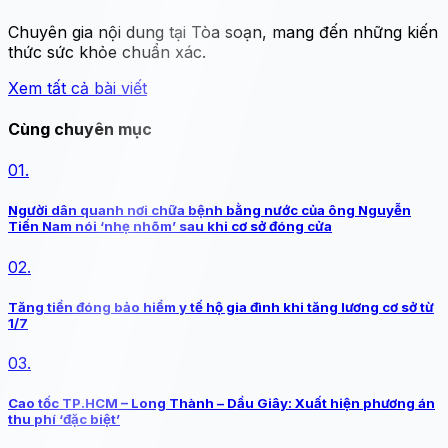
Chuyên gia nội dung tại Tòa soạn, mang đến những kiến
thức sức khỏe chuẩn xác.
Xem tất cả bài viết
Cùng chuyên mục
01.
Người dân quanh nơi chữa bệnh bằng nước của ông Nguyễn
Tiến Nam nói ‘nhẹ nhõm’ sau khi cơ sở đóng cửa
02.
Tăng tiền đóng bảo hiểm y tế hộ gia đình khi tăng lương cơ sở từ
1/7
03.
Cao tốc TP.HCM – Long Thành – Dầu Giây: Xuất hiện phương án
thu phí ‘đặc biệt’