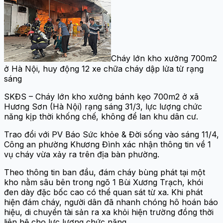
Cháy lớn kho xưởng 700m2
ở Hà Nội, huy động 12 xe chữa cháy dập lửa từ rạng
sáng
SKĐS – Cháy lớn kho xưởng bánh kẹo 700m2 ở xã
Hương Sơn (Hà Nội) rạng sáng 31/3, lực lượng chức
năng kịp thời khống chế, không để lan khu dân cư.
Trao đổi với PV Báo Sức khỏe & Đời sống vào sáng 11/4,
Công an phường Khương Đình xác nhận thông tin về 1
vụ cháy vừa xảy ra trên địa bàn phường.
Theo thông tin ban đầu, đám cháy bùng phát tại một
kho nằm sâu bên trong ngõ 1 Bùi Xương Trạch, khói
đen dày đặc bốc cao có thể quan sát từ xa. Khi phát
hiện đám cháy, người dân đã nhanh chóng hô hoán báo
hiệu, di chuyển tài sản ra xa khỏi hiện trường đồng thời
liên hệ cho lực lượng chức năng.