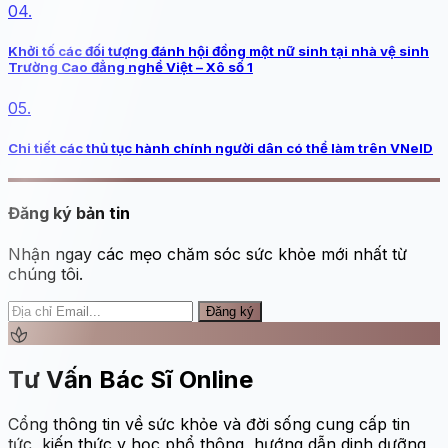
04.
Khởi tố các đối tượng đánh hội đồng một nữ sinh tại nhà vệ sinh
Trường Cao đẳng nghề Việt – Xô số 1
05.
Chi tiết các thủ tục hành chính người dân có thể làm trên VNeID
Đăng ký bản tin
Nhận ngay các mẹo chăm sóc sức khỏe mới nhất từ
chúng tôi.
Đăng ký
spa
Tư Vấn Bác Sĩ Online
Cổng thông tin về sức khỏe và đời sống cung cấp tin
tức, kiến thức y học phổ thông, hướng dẫn dinh dưỡng