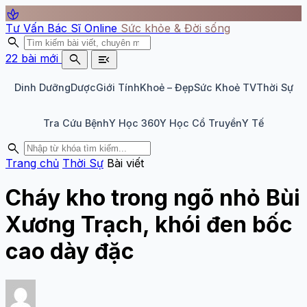
spa
Tư Vấn Bác Sĩ Online
Sức khỏe & Đời sống
search
search
menu_open
22 bài mới
Dinh Dưỡng
Dược
Giới Tính
Khoẻ – Đẹp
Sức Khoẻ TV
Thời Sự
Tra Cứu Bệnh
Y Học 360
Y Học Cổ Truyền
Y Tế
search
Trang chủ
Thời Sự
Bài viết
Cháy kho trong ngõ nhỏ Bùi
Xương Trạch, khói đen bốc
cao dày đặc