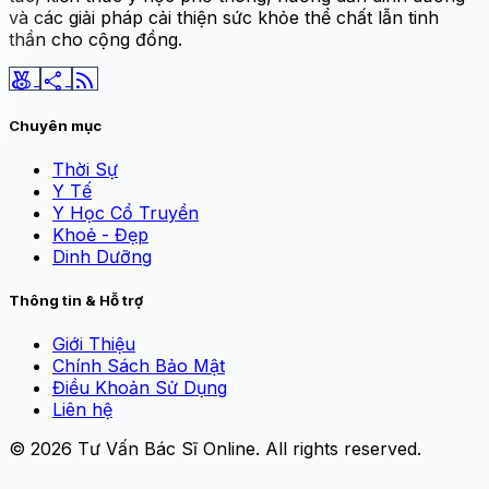
và các giải pháp cải thiện sức khỏe thể chất lẫn tinh
thần cho cộng đồng.
social_leaderboard
share
rss_feed
Chuyên mục
Thời Sự
Y Tế
Y Học Cổ Truyền
Khoẻ - Đẹp
Dinh Dưỡng
Thông tin & Hỗ trợ
Giới Thiệu
Chính Sách Bảo Mật
Điều Khoản Sử Dụng
Liên hệ
© 2026
Tư Vấn Bác Sĩ Online
. All rights reserved.