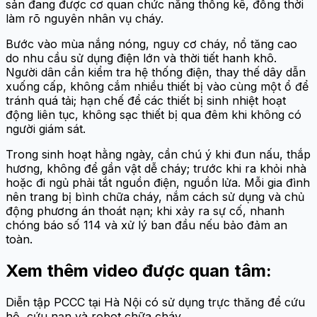
sản đang được cơ quan chức năng thống kê, đồng thời
làm rõ nguyên nhân vụ cháy.
Bước vào mùa nắng nóng, nguy cơ cháy, nổ tăng cao
do nhu cầu sử dụng điện lớn và thời tiết hanh khô.
Người dân cần kiểm tra hệ thống điện, thay thế dây dẫn
xuống cấp, không cắm nhiều thiết bị vào cùng một ổ để
tránh quá tải; hạn chế để các thiết bị sinh nhiệt hoạt
động liên tục, không sạc thiết bị qua đêm khi không có
người giám sát.
Trong sinh hoạt hằng ngày, cần chú ý khi đun nấu, thắp
hương, không để gần vật dễ cháy; trước khi ra khỏi nhà
hoặc đi ngủ phải tắt nguồn điện, nguồn lửa. Mỗi gia đình
nên trang bị bình chữa cháy, nắm cách sử dụng và chủ
động phương án thoát nạn; khi xảy ra sự cố, nhanh
chóng báo số 114 và xử lý ban đầu nếu bảo đảm an
toàn.
Xem thêm video được quan tâm:
Diễn tập PCCC tại Hà Nội có sử dụng trực thăng để cứu
hộ, cứu nạn và robot chữa cháy.