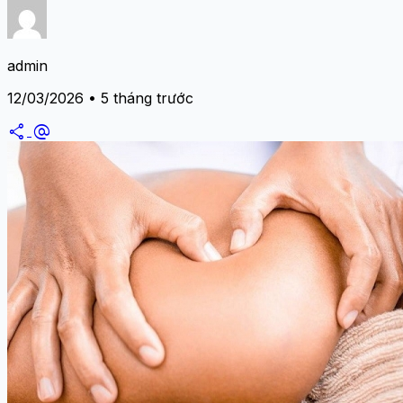
admin
12/03/2026 • 5 tháng trước
share
alternate_email