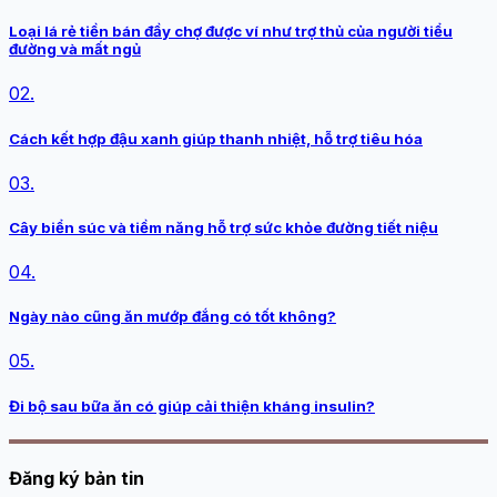
Loại lá rẻ tiền bán đầy chợ được ví như trợ thủ của người tiểu
đường và mất ngủ
02.
Cách kết hợp đậu xanh giúp thanh nhiệt, hỗ trợ tiêu hóa
03.
Cây biển súc và tiềm năng hỗ trợ sức khỏe đường tiết niệu
04.
Ngày nào cũng ăn mướp đắng có tốt không?
05.
Đi bộ sau bữa ăn có giúp cải thiện kháng insulin?
Đăng ký bản tin