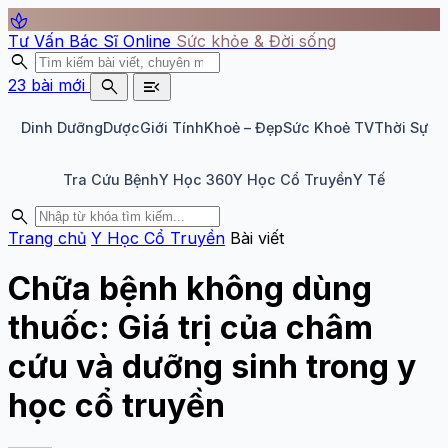
spa
Tư Vấn Bác Sĩ Online
Sức khỏe & Đời sống
search
search
menu_open
23 bài mới
Dinh Dưỡng
Dược
Giới Tính
Khoẻ – Đẹp
Sức Khoẻ TV
Thời Sự
Tra Cứu Bệnh
Y Học 360
Y Học Cổ Truyền
Y Tế
search
Trang chủ
Y Học Cổ Truyền
Bài viết
Chữa bệnh không dùng
thuốc: Giá trị của châm
cứu và dưỡng sinh trong y
học cổ truyền