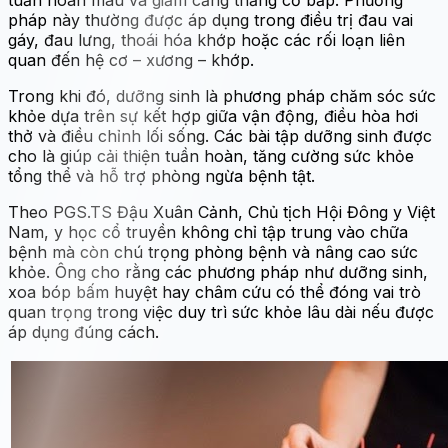
tuần hoàn máu và giảm căng thẳng cơ bắp. Phương
pháp này thường được áp dụng trong điều trị đau vai
gáy, đau lưng, thoái hóa khớp hoặc các rối loạn liên
quan đến hệ cơ – xương – khớp.
Trong khi đó, dưỡng sinh là phương pháp chăm sóc sức
khỏe dựa trên sự kết hợp giữa vận động, điều hòa hơi
thở và điều chỉnh lối sống. Các bài tập dưỡng sinh được
cho là giúp cải thiện tuần hoàn, tăng cường sức khỏe
tổng thể và hỗ trợ phòng ngừa bệnh tật.
Theo PGS.TS Đậu Xuân Cảnh, Chủ tịch Hội Đông y Việt
Nam, y học cổ truyền không chỉ tập trung vào chữa
bệnh mà còn chú trọng phòng bệnh và nâng cao sức
khỏe. Ông cho rằng các phương pháp như dưỡng sinh,
xoa bóp bấm huyệt hay châm cứu có thể đóng vai trò
quan trọng trong việc duy trì sức khỏe lâu dài nếu được
áp dụng đúng cách.