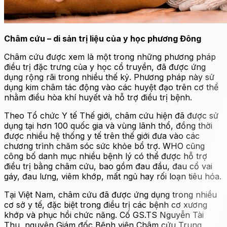
Châm cứu – di sản trị liệu của y học phương Đông
Châm cứu được xem là một trong những phương pháp
điều trị đặc trưng của y học cổ truyền, đã được ứng
dụng rộng rãi trong nhiều thế kỷ. Phương pháp này sử
dụng kim châm tác động vào các huyệt đạo trên cơ thể
nhằm điều hòa khí huyết và hỗ trợ điều trị bệnh.
Theo Tổ chức Y tế Thế giới, châm cứu hiện đã được sử
dụng tại hơn 100 quốc gia và vùng lãnh thổ, đồng thời
được nhiều hệ thống y tế trên thế giới đưa vào các
chương trình chăm sóc sức khỏe bổ trợ. WHO cũng
công bố danh mục nhiều bệnh lý có thể được hỗ trợ
điều trị bằng châm cứu, bao gồm đau đầu, đau cổ vai
gáy, đau lưng, viêm khớp, mất ngủ hay rối loạn tiêu hóa.
Tại Việt Nam, châm cứu đã được ứng dụng trong nhiều
cơ sở y tế, đặc biệt trong điều trị các bệnh cơ xương
khớp và phục hồi chức năng. Cố GS.TS Nguyễn Tài
Thu, nguyên Giám đốc Bệnh viện Châm cứu Trung