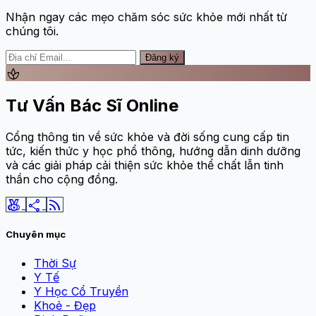
Nhận ngay các mẹo chăm sóc sức khỏe mới nhất từ
chúng tôi.
Đăng ký
spa
Tư Vấn Bác Sĩ Online
Cổng thông tin về sức khỏe và đời sống cung cấp tin
tức, kiến thức y học phổ thông, hướng dẫn dinh dưỡng
và các giải pháp cải thiện sức khỏe thể chất lẫn tinh
thần cho cộng đồng.
social_leaderboard
share
rss_feed
Chuyên mục
Thời Sự
Y Tế
Y Học Cổ Truyền
Khoẻ - Đẹp