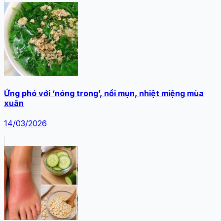
Ứng phó với ‘nóng trong’, nổi mụn, nhiệt miệng mùa
xuân
14/03/2026