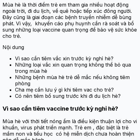
Mùa hè là thời điểm trẻ em tham gia nhiều hoạt động
ngoài trời, đi du lịch, về quê hoặc tiếp xúc đông người.
Đây cũng là giai đoạn các bệnh truyền nhiễm dễ bùng
phát. Vì vậy, khuyến cáo phụ huynh cần rà soát và bổ
sung những loại vaccine quan trọng để bảo vệ sức khỏe
cho trẻ.
Nội dung
Vì sao cần tiêm vắc xin trước kỳ nghỉ hè?
Những loại vắc xin quan trọng không thể bỏ qua
trong mùa hè
Những bệnh mùa hè trẻ dễ mắc nếu không tiêm
phòng
Cha mẹ cần lưu ý gì khi tiêm vac cho trẻ?
Có nên tiêm bổ sung trước khi đi du lịch hè?
Vì sao cần tiêm vaccine trước kỳ nghỉ hè?
Mùa hè với thời tiết nóng ẩm là điều kiện thuận lợi cho vi
khuẩn, virus phát triển mạnh. Trẻ em , đặc biệt là trẻ
mầm non và tiểu học có hệ miễn dịch chưa hoàn thiện
nên dễ mắc bệnh.