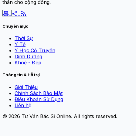
thần cho cộng đồng.
social_leaderboard
share
rss_feed
Chuyên mục
Thời Sự
Y Tế
Y Học Cổ Truyền
Dinh Dưỡng
Khoẻ - Đẹp
Thông tin & Hỗ trợ
Giới Thiệu
Chính Sách Bảo Mật
Điều Khoản Sử Dụng
Liên hệ
© 2026
Tư Vấn Bác Sĩ Online
. All rights reserved.