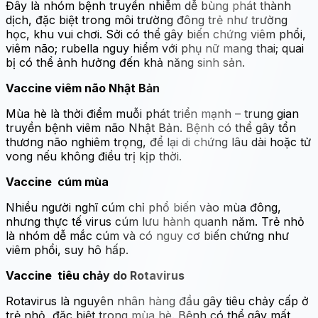
Đây là nhóm bệnh truyền nhiễm dễ bùng phát thành
dịch, đặc biệt trong môi trường đông trẻ như trường
học, khu vui chơi. Sởi có thể gây biến chứng viêm phổi,
viêm não; rubella nguy hiểm với phụ nữ mang thai; quai
bị có thể ảnh hưởng đến khả năng sinh sản.
Vaccine viêm não Nhật Bản
Mùa hè là thời điểm muỗi phát triển mạnh – trung gian
truyền bệnh viêm não Nhật Bản. Bệnh có thể gây tổn
thương não nghiêm trọng, để lại di chứng lâu dài hoặc tử
vong nếu không điều trị kịp thời.
Vaccine cúm mùa
Nhiều người nghĩ cúm chỉ phổ biến vào mùa đông,
nhưng thực tế virus cúm lưu hành quanh năm. Trẻ nhỏ
là nhóm dễ mắc cúm và có nguy cơ biến chứng như
viêm phổi, suy hô hấp.
Vaccine tiêu chảy do Rotavirus
Rotavirus là nguyên nhân hàng đầu gây tiêu chảy cấp ở
trẻ nhỏ, đặc biệt trong mùa hè. Bệnh có thể gây mất