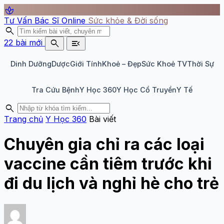
spa
Tư Vấn Bác Sĩ Online
Sức khỏe & Đời sống
search
search
menu_open
22 bài mới
Dinh Dưỡng
Dược
Giới Tính
Khoẻ – Đẹp
Sức Khoẻ TV
Thời Sự
Tra Cứu Bệnh
Y Học 360
Y Học Cổ Truyền
Y Tế
search
Trang chủ
Y Học 360
Bài viết
Chuyên gia chỉ ra các loại
vaccine cần tiêm trước khi
đi du lịch và nghỉ hè cho trẻ