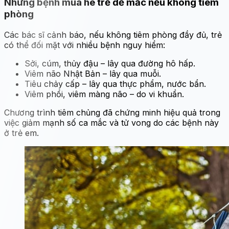
Những bệnh mùa hè trẻ dễ mắc nếu không tiêm
phòng
Các bác sĩ cảnh báo, nếu không tiêm phòng đầy đủ, trẻ
có thể đối mặt với nhiều bệnh nguy hiểm:
Sởi, cúm, thủy đậu – lây qua đường hô hấp.
Viêm não Nhật Bản – lây qua muỗi.
Tiêu chảy cấp – lây qua thực phẩm, nước bẩn.
Viêm phổi, viêm màng não – do vi khuẩn.
Chương trình tiêm chủng đã chứng minh hiệu quả trong
việc giảm mạnh số ca mắc và tử vong do các bệnh này
ở trẻ em.