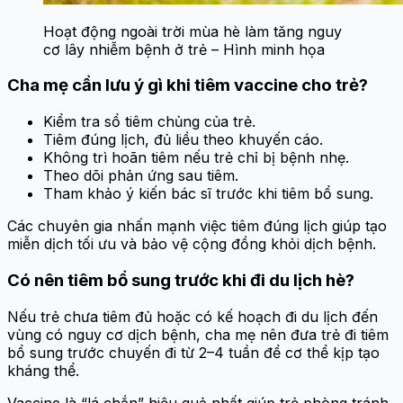
Hoạt động ngoài trời mùa hè làm tăng nguy
cơ lây nhiễm bệnh ở trẻ – Hình minh họa
Cha mẹ cần lưu ý gì khi tiêm vaccine cho trẻ?
Kiểm tra sổ tiêm chủng của trẻ.
Tiêm đúng lịch, đủ liều theo khuyến cáo.
Không trì hoãn tiêm nếu trẻ chỉ bị bệnh nhẹ.
Theo dõi phản ứng sau tiêm.
Tham khảo ý kiến bác sĩ trước khi tiêm bổ sung.
Các chuyên gia nhấn mạnh việc tiêm đúng lịch giúp tạo
miễn dịch tối ưu và bảo vệ cộng đồng khỏi dịch bệnh.
Có nên tiêm bổ sung trước khi đi du lịch hè?
Nếu trẻ chưa tiêm đủ hoặc có kế hoạch đi du lịch đến
vùng có nguy cơ dịch bệnh, cha mẹ nên đưa trẻ đi tiêm
bổ sung trước chuyến đi từ 2–4 tuần để cơ thể kịp tạo
kháng thể.
Vaccine là “lá chắn” hiệu quả nhất giúp trẻ phòng tránh