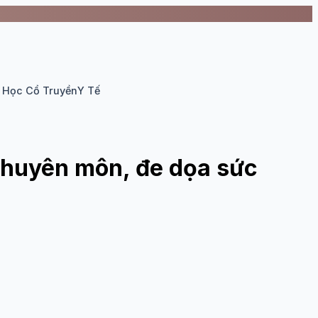
 Học Cổ Truyền
Y Tế
 chuyên môn, đe dọa sức