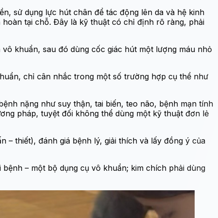
n, sử dụng lực hút chân để tác động lên da và hệ kinh
 hoàn tại chỗ. Đây là kỹ thuật có chỉ định rõ ràng, phải
kim vô khuẩn, sau đó dùng cốc giác hút một lượng máu nhỏ
uẩn, chỉ cân nhắc trong một số trường hợp cụ thể như
bệnh nặng như suy thận, tai biến, teo não, bệnh mạn tính
ng pháp, tuyệt đối không thể dùng một kỹ thuật đơn lẻ
– thiết), đánh giá bệnh lý, giải thích và lấy đồng ý của
ời bệnh – một bộ dụng cụ vô khuẩn; kim chích phải dùng