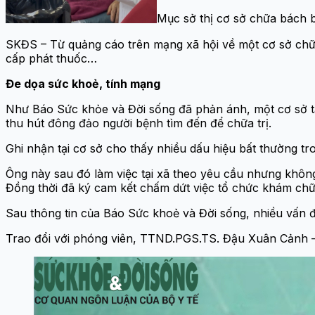
Mục sở thị cơ sở chữa bách 
SKĐS – Từ quảng cáo trên mạng xã hội về một cơ sở chữa 
cấp phát thuốc…
Đe dọa sức khoẻ, tính mạng
Như Báo Sức khỏe và Đời sống đã phản ánh, một cơ sở t
thu hút đông đảo người bệnh tìm đến để chữa trị.
Ghi nhận tại cơ sở cho thấy nhiều dấu hiệu bất thường t
Ông này sau đó làm việc tại xã theo yêu cầu nhưng khô
Đồng thời đã ký cam kết chấm dứt việc tổ chức khám chữa
Sau thông tin của Báo Sức khoẻ và Đời sống, nhiều vấn đ
Trao đổi với phóng viên, TTND.PGS.TS. Đậu Xuân Cảnh – 