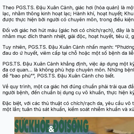
Theo PGS.TS. Đậu Xuân Cảnh, giác hơi (hỏa quán) là một 
lạc, nhằm thông kinh hoạt lạc; Hành khí, hoạt huyết; Khu 
được thực hiện bởi người có chuyên môn, trong điều kiệ
Đối với giác hơi hút máu (giác hơi có chích/rạch), đây 
nhằm mục đích thanh nhiệt, giải độc, hoạt huyết, tiêu ứ,
Tuy nhiên, PGS.TS. Đậu Xuân Cảnh nhấn mạnh: “Phương p
đau do ứ huyết, viêm cấp tại chỗ hoặc một số bệnh da liễu
PGS.TS. Đậu Xuân Cảnh khẳng định, việc áp dụng một kỹ t
đa cơ quan… là không phù hợp chuyên môn. Những bệnh n
để “bao phủ””, PGS.TS. Đậu Xuân Cảnh cho biết.
Về quy trình, một ca giác hơi đúng chuẩn phải trải qua đầ
người bệnh, đến chuẩn bị dụng cụ vô khuẩn, thực hiện kỹ 
Đặc biệt, với các thủ thuật có chích/rạch da, yêu cầu v
một lần; tuân thủ sát khuẩn, kiểm soát nhiễm khuẩn và xử 