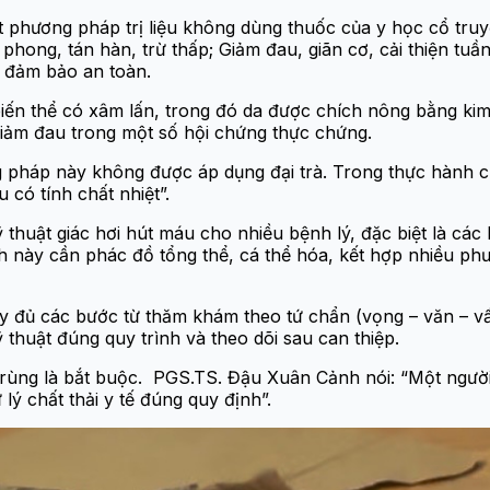
phương pháp trị liệu không dùng thuốc của y học cổ truyề
phong, tán hàn, trừ thấp; Giảm đau, giãn cơ, cải thiện tuần
n đảm bảo an toàn.
là biến thể có xâm lấn, trong đó da được chích nông bằng 
 giảm đau trong một số hội chứng thực chứng.
háp này không được áp dụng đại trà. Trong thực hành ch
 có tính chất nhiệt”.
huật giác hơi hút máu cho nhiều bệnh lý, đặc biệt là các 
ày cần phác đồ tổng thể, cá thể hóa, kết hợp nhiều phươ
y đủ các bước từ thăm khám theo tứ chẩn (vọng – văn – vấn 
thuật đúng quy trình và theo dõi sau can thiệp.
ô trùng là bắt buộc. PGS.TS. Đậu Xuân Cảnh nói: “Một ngư
lý chất thải y tế đúng quy định”.