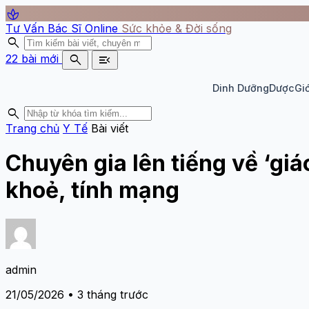
spa
Tư Vấn Bác Sĩ Online
Sức khỏe & Đời sống
search
search
menu_open
22 bài mới
Dinh Dưỡng
Dược
Giớ
search
Trang chủ
Y Tế
Bài viết
Chuyên gia lên tiếng về ‘gi
khoẻ, tính mạng
admin
21/05/2026 • 3 tháng trước