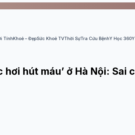
i Tính
Khoẻ – Đẹp
Sức Khoẻ TV
Thời Sự
Tra Cứu Bệnh
Y Học 360
Y
ác hơi hút máu’ ở Hà Nội: Sai