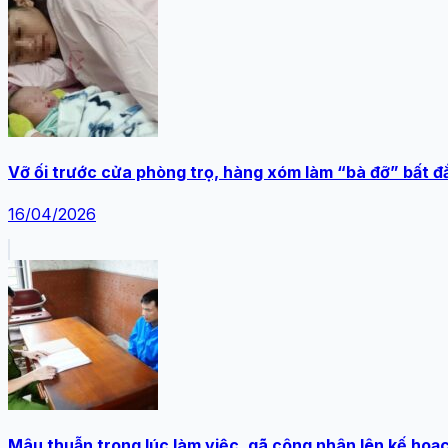
Vỡ ối trước cửa phòng trọ, hàng xóm làm “bà đỡ” bất đắ
16/04/2026
Mâu thuẫn trong lúc làm việc, gã công nhân lên kế hoạ