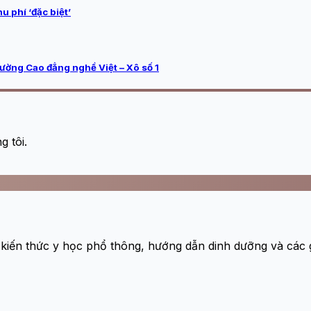
 phí ‘đặc biệt’
rường Cao đẳng nghề Việt – Xô số 1
 tôi.
 kiến thức y học phổ thông, hướng dẫn dinh dưỡng và các gi