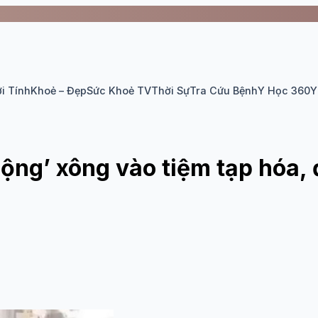
i Tính
Khoẻ – Đẹp
Sức Khoẻ TV
Thời Sự
Tra Cứu Bệnh
Y Học 360
Y
hộng’ xông vào tiệm tạp hóa,