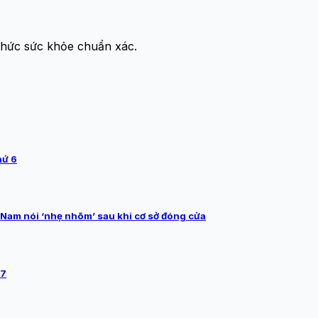
thức sức khỏe chuẩn xác.
hứ 6
Nam nói ‘nhẹ nhõm’ sau khi cơ sở đóng cửa
/7