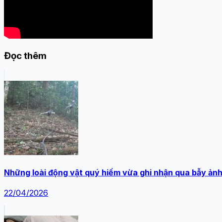
Đọc thêm
Những loài động vật quý hiếm vừa ghi nhận qua bẫy ản
22/04/2026