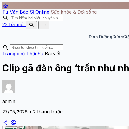
spa
Tư Vấn Bác Sĩ Online
Sức khỏe & Đời sống
search
search
menu_open
23 bài mới
Dinh Dưỡng
Dược
Giớ
search
Trang chủ
Thời Sự
Bài viết
Clip gã đàn ông ‘trần như n
admin
27/05/2026 • 2 tháng trước
share
alternate_email