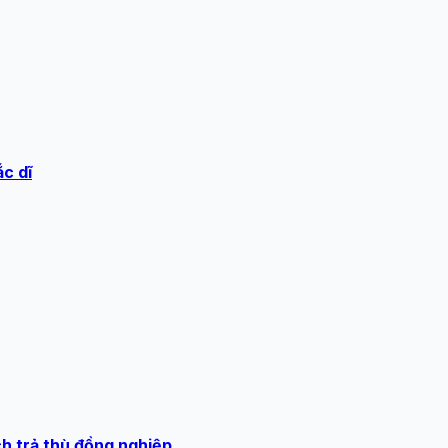
c dĩ
ch trả thù đồng nghiệp