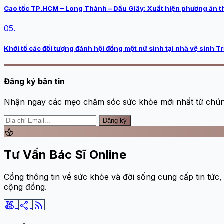
Cao tốc TP.HCM – Long Thành – Dầu Giây: Xuất hiện phương án thu
05.
Khởi tố các đối tượng đánh hội đồng một nữ sinh tại nhà vệ sinh T
Đăng ký bản tin
Nhận ngay các mẹo chăm sóc sức khỏe mới nhất từ chúng
Đăng ký
spa
Tư Vấn Bác Sĩ Online
Cổng thông tin về sức khỏe và đời sống cung cấp tin tức,
cộng đồng.
social_leaderboard
share
rss_feed