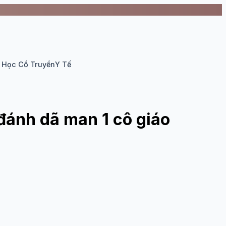
 Học Cổ Truyền
Y Tế
 đánh dã man 1 cô giáo