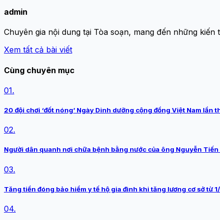
admin
Chuyên gia nội dung tại Tòa soạn, mang đến những kiến 
Xem tất cả bài viết
Cùng chuyên mục
01.
20 đội chơi ‘đốt nóng’ Ngày Dinh dưỡng cộng đồng Việt Nam lần t
02.
Người dân quanh nơi chữa bệnh bằng nước của ông Nguyễn Tiến 
03.
Tăng tiền đóng bảo hiểm y tế hộ gia đình khi tăng lương cơ sở từ 1
04.