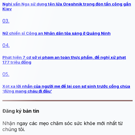
Nghi vấn Nga sử dụng tên lửa Oreshnik trong đòn tấn công gần
Kiev
03.
Nữ chiến sĩ Công an Nhân dân tỏa sáng ở Quảng Ninh
04.
Phát hiện 7 cơ sở vi phạm an toàn thực phẩm, đề nghị xử phạt
177 triệu đồng
05.
Xót xa lời nhắn của người mẹ để lại con sơ sinh trước cổng chùa
‘đừng mang cháu đi đâu’
Đăng ký bản tin
Nhận ngay các mẹo chăm sóc sức khỏe mới nhất từ
chúng tôi.