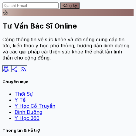
Đăng ký
spa
Tư Vấn Bác Sĩ Online
Cổng thông tin về sức khỏe và đời sống cung cấp tin
tức, kiến thức y học phổ thông, hướng dẫn dinh dưỡng
và các giải pháp cải thiện sức khỏe thể chất lẫn tinh
thần cho cộng đồng.
social_leaderboard
share
rss_feed
Chuyên mục
Thời Sự
Y Tế
Y Học Cổ Truyền
Dinh Dưỡng
Y Học 360
Thông tin & Hỗ trợ