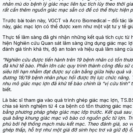
nhân mù do bệnh lý giác mạc liên tục tích lũy theo thời g
rất cần thêm nguồn giác mạc sẵn có để có thể thực hiện p
Trước bài toán này, VGCT và Acro Biomedical – đối tác l
này, giác mạc lợn có thể được xem như một vật tư y tế 
Thực tế lâm sàng đã ghi nhận những kết quả tích cực từ
hiện Nghiên cứu Quan sát lâm sàng ứng dụng giác mạc lợn
đánh giá tính khả thi, độ an toàn và hiệu quả lâm sàng của 
“Nghiên cứu được tiến hành trên 19 bệnh nhân có tổn thư
đã khử tế bào. Phần lớn các quy trình thành công đều sử
siêu tới hạn nhằm đạt được sự cân bằng giữa hiệu quả và
đương 18/19 bệnh nhân phục hồi được thị lực chức năng. 
nhu mô giác mạc lợn đã khử tế bào chính là “vị cứu tinh” t
biết.
Là bác sĩ tham gia vào quá trình ghép giác mạc lợn, TS
chia sẻ kinh nghiệm từ 4 ca bệnh có tổn thương giác mạc
bằng phương pháp ghép giác mạc lớp trước. Kết quả sau 
quả bằng khung giác mạc vô bào có nguồn gốc từ lợn. Tr
phủ bởi hệ thống mạch máu kết mạc. Theo đánh giá, so với
ghép thấp, hỗ trợ như một giá đỡ sinh học trơ và giữ độ ổ