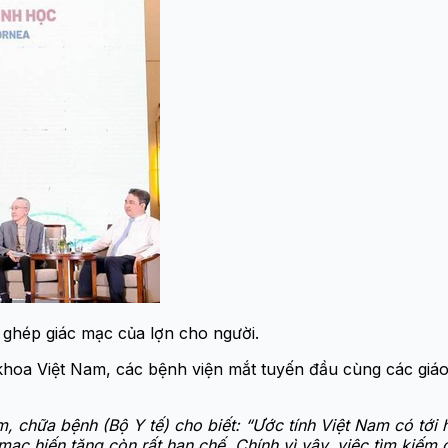
 ghép giác mạc của lợn cho người.
khoa Việt Nam, các bệnh viện mắt tuyến đầu cùng các giáo
chữa bệnh (Bộ Y tế) cho biết: “Ước tính Việt Nam có tới 
c hiến tặng còn rất hạn chế. Chính vì vậy, việc tìm kiếm c