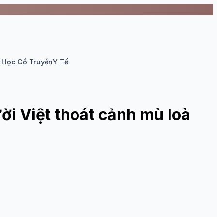
 Học Cổ Truyền
Y Tế
i Việt thoát cảnh mù loà