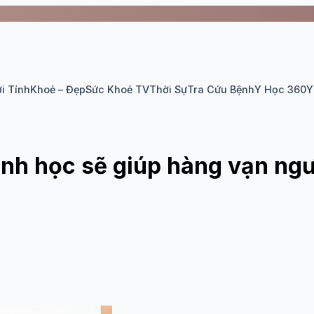
i Tính
Khoẻ – Đẹp
Sức Khoẻ TV
Thời Sự
Tra Cứu Bệnh
Y Học 360
Y
nh học sẽ giúp hàng vạn ngườ