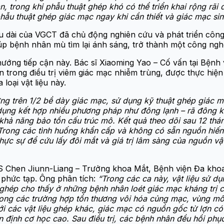
ian, trong khi phẫu thuật ghép khó có thể triển khai rộng r
hẫu thuật ghép giác mạc ngay khi cần thiết và giác mạc sin
âu dài của VGCT đã chủ động nghiên cứu và phát triển công
giúp bệnh nhân mù tìm lại ánh sáng, trở thành một công 
 hướng tiếp cận này. Bác sĩ Xiaoming Yao – Cố vấn tại Bệ
 trong điều trị viêm giác mạc nhiễm trùng, được thực hiệ
loại vật liệu này.
ơng trên 1/2 bề dày giác mạc, sử dụng kỹ thuật ghép giác
 dụng kết hợp nhiều phương pháp như đông lạnh – rã đông 
 khả năng bảo tồn cấu trúc mô. Kết quả theo dõi sau 12 th
Trong các tình huống khẩn cấp và không có sẵn nguồn hiến
hực sự để cứu lấy đôi mắt và giá trị lâm sàng của nguồn vật
.BS Chen Jiunn-Liang – Trưởng khoa Mắt, Bệnh viện Đa kho
 phức tạp. Ông phân tích:
“Trong các ca này, vật liệu sử d
ghép cho thấy ở những bệnh nhân loét giác mạc kháng trị 
ong các trường hợp tổn thương vôi hóa củng mạc, vùng mô 
 các vật liệu ghép khác, giác mạc có nguồn gốc từ lợn có 
n định cơ học cao. Sau điều trị, các bệnh nhân đều hồi phục