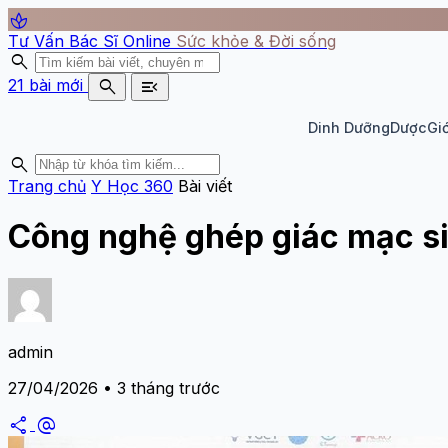
spa
Tư Vấn Bác Sĩ Online
Sức khỏe & Đời sống
search
search
menu_open
21 bài mới
Dinh Dưỡng
Dược
Giớ
search
Trang chủ
Y Học 360
Bài viết
Công nghệ ghép giác mạc si
admin
27/04/2026 • 3 tháng trước
share
alternate_email