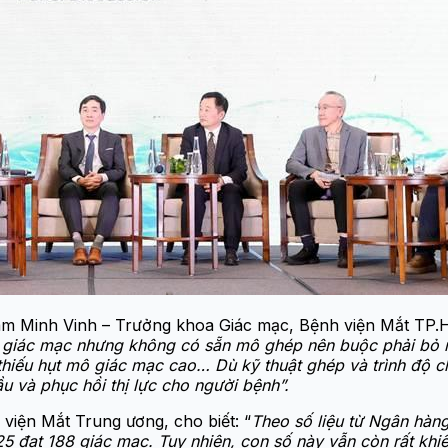
âm Minh Vinh – Trưởng khoa Giác mạc, Bệnh viện Mắt TP.
ộ giác mạc nhưng không có sẵn mô ghép nên buộc phải bỏ m
thiếu hụt mô giác mạc cao… Dù kỹ thuật ghép và trình độ 
 và phục hồi thị lực cho người bệnh”.
iện Mắt Trung ương, cho biết: “
Theo số liệu từ Ngân hàn
5 đạt 188 giác mạc. Tuy nhiên, con số này vẫn còn rất khi