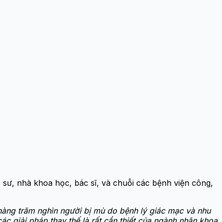
 sư, nhà khoa học, bác sĩ, và chuỗi các bệnh viện công,
hàng trăm nghìn người bị mù do bệnh lý giác mạc và nhu
ác giải pháp thay thế là rất cần thiết của ngành nhãn khoa