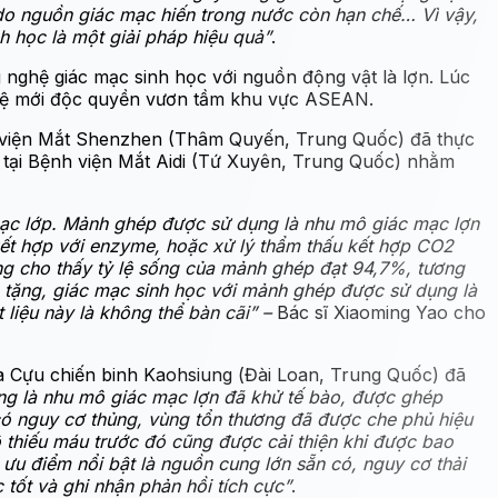
ãi do nguồn giác mạc hiến trong nước còn hạn chế… Vì vậy,
h học là một giải pháp hiệu quả”
.
 nghệ giác mạc sinh học với nguồn động vật là lợn. Lúc
nghệ mới độc quyền vươn tầm khu vực ASEAN.
nh viện Mắt Shenzhen (Thâm Quyến, Trung Quốc) đã thực
n tại Bệnh viện Mắt Aidi (Tứ Xuyên, Trung Quốc) nhằm
 mạc lớp. Mảnh ghép được sử dụng là nhu mô giác mạc lợn
kết hợp với enzyme, hoặc xử lý thẩm thấu kết hợp CO2
áng cho thấy tỷ lệ sống của mảnh ghép đạt 94,7%, tương
 tặng, giác mạc sinh học với mảnh ghép được sử dụng là
 liệu này là không thể bàn cãi” –
Bác sĩ Xiaoming Yao cho
a Cựu chiến binh Kaohsiung (Đài Loan, Trung Quốc) đã
ụng là nhu mô giác mạc lợn đã khử tế bào, được ghép
có nguy cơ thủng, vùng tổn thương đã được che phủ hiệu
thiếu máu trước đó cũng được cải thiện khi được bao
ưu điểm nổi bật là nguồn cung lớn sẵn có, nguy cơ thải
 tốt và ghi nhận phản hồi tích cực”
.