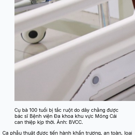
Cụ bà 100 tuổi bị tắc ruột do dây chằng được
bác sĩ Bệnh viện Đa khoa khu vực Móng Cái
can thiệp kịp thời. Ảnh: BVCC.
Ca phẫu thuật được tiến hành khẩn trương, an toàn, loại