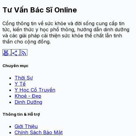
Tư Vấn Bác Sĩ Online
Cổng thông tin về sức khỏe và đời sống cung cấp tin
tức, kiến thức y học phổ thông, hướng dẫn dinh dưỡng
và các giải pháp cải thiện sức khỏe thể chất lẫn tinh
thần cho cộng đồng.
social_leaderboard
share
rss_feed
Chuyên mục
Thời Sự
Y Tế
Y Học Cổ Truyền
Khoẻ - Đẹp
Dinh Dưỡng
Thông tin & Hỗ trợ
Giới Thiệu
Chính Sách Bảo Mật