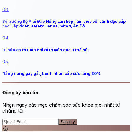
03.
Bộ trưởng Bộ Y tế Đào Hồng Lan tiếp, làm việc với Lãnh đạo cấp
cao Tập đoàn Hetero Labs Limited, Ấn Độ
04.
Hi hữu ca rò luân nhĩ di truyền qua 3 thế hệ
05.
Nắng nóng gay gắt, bệnh nhân cấp cứu tăng 30%
Đăng ký bản tin
Nhận ngay các mẹo chăm sóc sức khỏe mới nhất từ
chúng tôi.
Đăng ký
spa