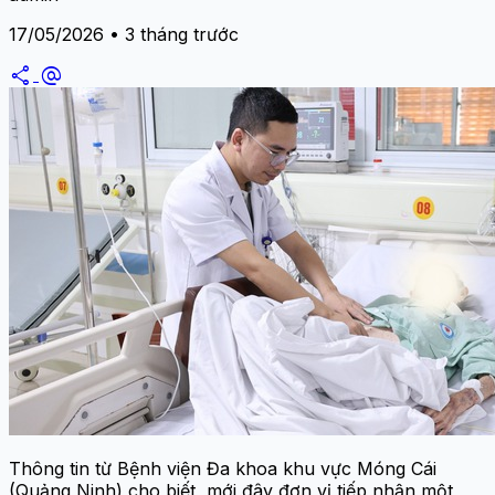
17/05/2026 • 3 tháng trước
share
alternate_email
Thông tin từ Bệnh viện Đa khoa khu vực Móng Cái
(Quảng Ninh) cho biết, mới đây đơn vị tiếp nhận một