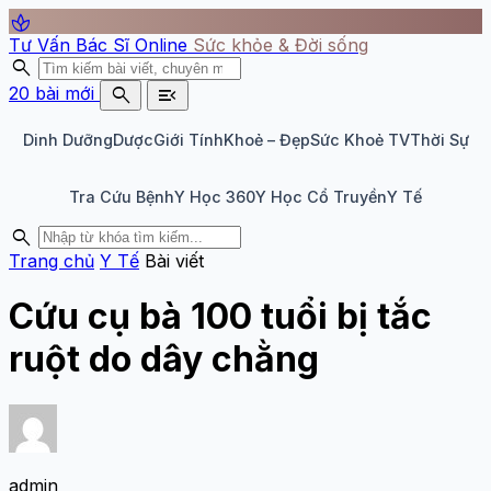
spa
Tư Vấn Bác Sĩ Online
Sức khỏe & Đời sống
search
search
menu_open
20 bài mới
Dinh Dưỡng
Dược
Giới Tính
Khoẻ – Đẹp
Sức Khoẻ TV
Thời Sự
Tra Cứu Bệnh
Y Học 360
Y Học Cổ Truyền
Y Tế
search
Trang chủ
Y Tế
Bài viết
Cứu cụ bà 100 tuổi bị tắc
ruột do dây chằng
admin