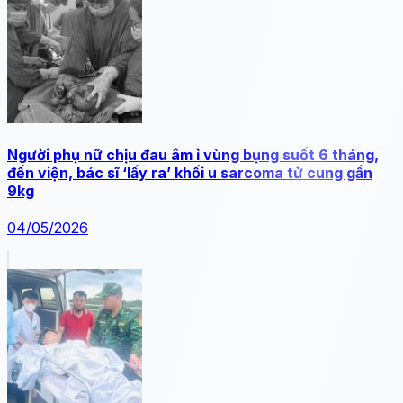
Người phụ nữ chịu đau âm ỉ vùng bụng suốt 6 tháng,
đến viện, bác sĩ ‘lấy ra’ khối u sarcoma tử cung gần
9kg
04/05/2026