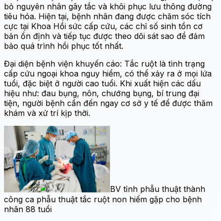
bỏ nguyên nhân gây tắc và khôi phục lưu thông đường
tiêu hóa. Hiện tại, bệnh nhân đang được chăm sóc tích
cực tại Khoa Hồi sức cấp cứu, các chỉ số sinh tồn cơ
bản ổn định và tiếp tục được theo dõi sát sao để đảm
bảo quá trình hồi phục tốt nhất.
Đại diện bệnh viện khuyến cáo: Tắc ruột là tình trạng
cấp cứu ngoại khoa nguy hiểm, có thể xảy ra ở mọi lứa
tuổi, đặc biệt ở người cao tuổi. Khi xuất hiện các dấu
hiệu như: đau bụng, nôn, chướng bụng, bí trung đại
tiện, người bệnh cần đến ngay cơ sở y tế để được thăm
khám và xử trí kịp thời.
BV tỉnh phẫu thuật thành
công ca phẫu thuật tắc ruột non hiếm gặp cho bệnh
nhân 88 tuổi