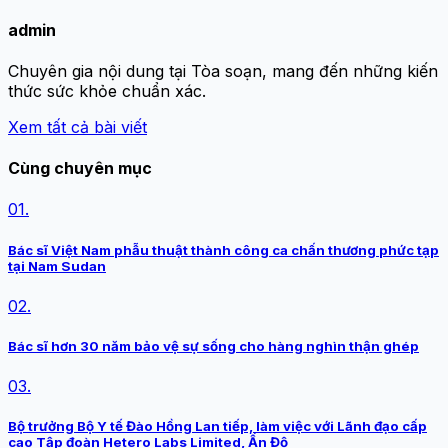
admin
Chuyên gia nội dung tại Tòa soạn, mang đến những kiến
thức sức khỏe chuẩn xác.
Xem tất cả bài viết
Cùng chuyên mục
01.
Bác sĩ Việt Nam phẫu thuật thành công ca chấn thương phức tạp
tại Nam Sudan
02.
Bác sĩ hơn 30 năm bảo vệ sự sống cho hàng nghìn thận ghép
03.
Bộ trưởng Bộ Y tế Đào Hồng Lan tiếp, làm việc với Lãnh đạo cấp
cao Tập đoàn Hetero Labs Limited, Ấn Độ