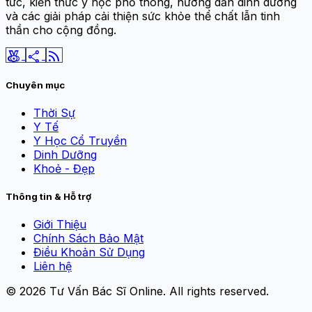
tức, kiến thức y học phổ thông, hướng dẫn dinh dưỡng
và các giải pháp cải thiện sức khỏe thể chất lẫn tinh
thần cho cộng đồng.
social_leaderboard
share
rss_feed
Chuyên mục
Thời Sự
Y Tế
Y Học Cổ Truyền
Dinh Dưỡng
Khoẻ - Đẹp
Thông tin & Hỗ trợ
Giới Thiệu
Chính Sách Bảo Mật
Điều Khoản Sử Dụng
Liên hệ
© 2026
Tư Vấn Bác Sĩ Online
. All rights reserved.