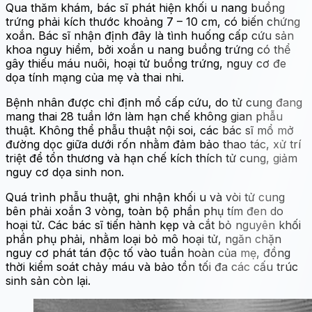
Qua thăm khám, bác sĩ phát hiện khối u nang buồng
trứng phải kích thước khoảng 7 – 10 cm, có biến chứng
xoắn. Bác sĩ nhận định đây là tình huống cấp cứu sản
khoa nguy hiểm, bởi xoắn u nang buồng trứng có thể
gây thiếu máu nuôi, hoại tử buồng trứng, nguy cơ đe
dọa tính mạng của mẹ và thai nhi.
Bệnh nhân được chỉ định mổ cấp cứu, do tử cung đang
mang thai 28 tuần lớn làm hạn chế không gian phẫu
thuật. Không thể phẫu thuật nội soi, các bác sĩ mổ mở
đường dọc giữa dưới rốn nhằm đảm bảo thao tác, xử trí
triệt để tổn thương và hạn chế kích thích tử cung, giảm
nguy cơ dọa sinh non.
Quá trình phẫu thuật, ghi nhận khối u và vòi tử cung
bên phải xoắn 3 vòng, toàn bộ phần phụ tím đen do
hoại tử. Các bác sĩ tiến hành kẹp và cắt bỏ nguyên khối
phần phụ phải, nhằm loại bỏ mô hoại tử, ngăn chặn
nguy cơ phát tán độc tố vào tuần hoàn của mẹ, đồng
thời kiểm soát chảy máu và bảo tồn tối đa các cấu trúc
sinh sản còn lại.