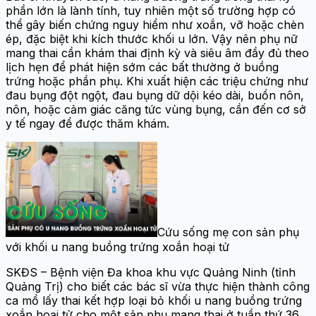
phần lớn là lành tính, tuy nhiên một số trường hợp có
thể gây biến chứng nguy hiểm như xoắn, vỡ hoặc chèn
ép, đặc biệt khi kích thước khối u lớn. Vậy nên phụ nữ
mang thai cần khám thai định kỳ và siêu âm đầy đủ theo
lịch hẹn để phát hiện sớm các bất thường ở buồng
trứng hoặc phần phụ. Khi xuất hiện các triệu chứng như
đau bụng đột ngột, đau bụng dữ dội kéo dài, buồn nôn,
nôn, hoặc cảm giác căng tức vùng bụng, cần đến cơ sở
y tế ngay để được thăm khám.
Cứu sống mẹ con sản phụ
với khối u nang buồng trứng xoắn hoại tử
SKĐS – Bệnh viện Đa khoa khu vực Quảng Ninh (tỉnh
Quảng Trị) cho biết các bác sĩ vừa thực hiện thành công
ca mổ lấy thai kết hợp loại bỏ khối u nang buồng trứng
xoắn hoại tử cho một sản phụ mang thai ở tuần thứ 36.