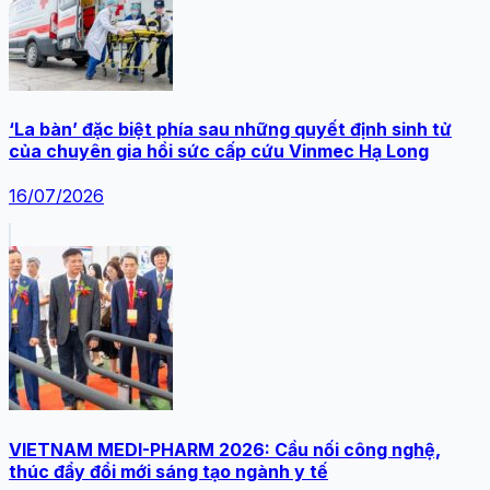
‘La bàn’ đặc biệt phía sau những quyết định sinh tử
của chuyên gia hồi sức cấp cứu Vinmec Hạ Long
16/07/2026
VIETNAM MEDI-PHARM 2026: Cầu nối công nghệ,
thúc đẩy đổi mới sáng tạo ngành y tế