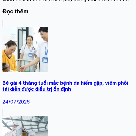
Đọc thêm
Bé gái 4 tháng tuổi mắc bệnh da hiếm gặp, viêm phổi
tái diễn được điều trị ổn định
24/07/2026