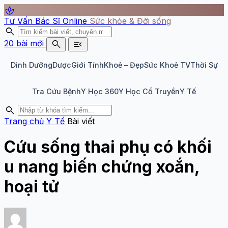
spa
Tư Vấn Bác Sĩ Online
Sức khỏe & Đời sống
search
search
menu_open
20 bài mới
Dinh Dưỡng
Dược
Giới Tính
Khoẻ – Đẹp
Sức Khoẻ TV
Thời Sự
Tra Cứu Bệnh
Y Học 360
Y Học Cổ Truyền
Y Tế
search
Trang chủ
Y Tế
Bài viết
Cứu sống thai phụ có khối
u nang biến chứng xoắn,
hoại tử