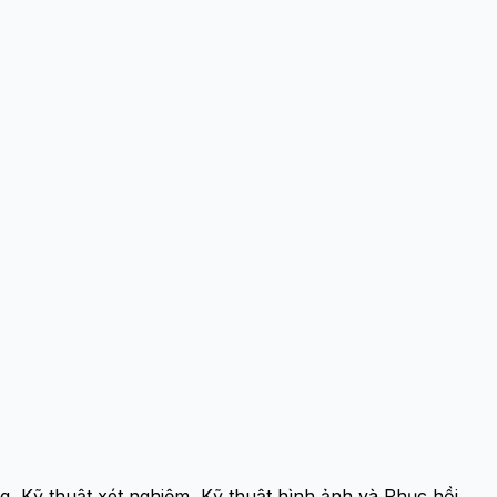
, Kỹ thuật xét nghiệm, Kỹ thuật hình ảnh và Phục hồi