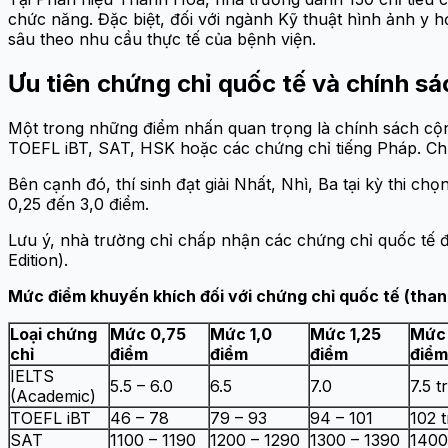
chức năng. Đặc biệt, đối với ngành Kỹ thuật hình ảnh y h
sâu theo nhu cầu thực tế của bệnh viện.
Ưu tiên chứng chỉ quốc tế và chính sá
Một trong những điểm nhấn quan trọng là chính sách cộng 
TOEFL iBT, SAT, HSK hoặc các chứng chỉ tiếng Pháp. Chín
Bên cạnh đó, thí sinh đạt giải Nhất, Nhì, Ba tại kỳ thi c
0,25 đến 3,0 điểm.
Lưu ý, nhà trường chỉ chấp nhận các chứng chỉ quốc tế đ
Edition).
Mức điểm khuyến khích đối với chứng chỉ quốc tế (than
Loại chứng
Mức 0,75
Mức 1,0
Mức 1,25
Mức 
chỉ
điểm
điểm
điểm
điểm
IELTS
5.5 – 6.0
6.5
7.0
7.5 t
(Academic)
TOEFL iBT
46 – 78
79 – 93
94 – 101
102 t
SAT
1100 – 1190
1200 – 1290
1300 – 1390
1400