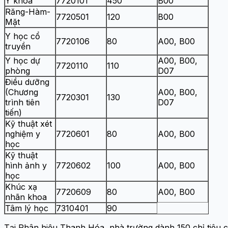
Y khoa
7720101
450
B00
Răng-Hàm-
7720501
120
B00
Mặt
Y học cổ
7720106
80
A00, B00
truyền
Y học dự
A00, B00,
7720110
110
phòng
D07
Điều dưỡng
(Chương
A00, B00,
7720301
130
trình tiên
D07
tiến)
Kỹ thuật xét
nghiệm y
7720601
80
A00, B00
học
Kỹ thuật
hình ảnh y
7720602
100
A00, B00
học
Khúc xạ
7720609
80
A00, B00
nhãn khoa
Tâm lý học
7310401
90
Tại Phân hiệu Thanh Hóa, nhà trường dành 150 chỉ tiêu c