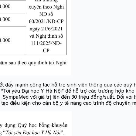
kết đẩy mạnh công tác hỗ trợ sinh viên thông qua các qu
ôi yêu Đại học Y Hà Nội” để hỗ trợ các trường hợp khó kh
 SympaMed với giá trị lên đến 30 triệu đồng/suất. Đối với
 tạo điều kiện cho cán bộ y tế nâng cao trình độ chuyên 