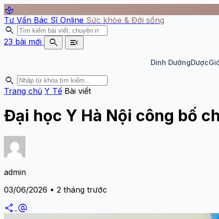
spa
Tư Vấn Bác Sĩ Online
Sức khỏe & Đời sống
search
search
menu_open
23 bài mới
Dinh Dưỡng
Dược
Giớ
search
Trang chủ
Y Tế
Bài viết
Đại học Y Hà Nội công bố c
admin
03/06/2026 • 2 tháng trước
share
alternate_email