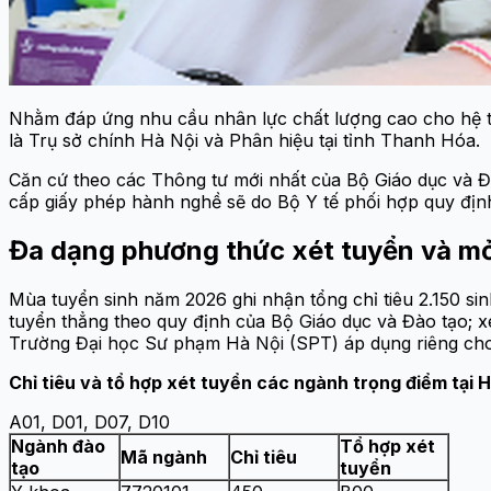
Nhằm đáp ứng nhu cầu nhân lực chất lượng cao cho hệ thố
là Trụ sở chính Hà Nội và Phân hiệu tại tỉnh Thanh Hóa.
Căn cứ theo các Thông tư mới nhất của Bộ Giáo dục và Đ
cấp giấy phép hành nghề sẽ do Bộ Y tế phối hợp quy địn
Đa dạng phương thức xét tuyển và mở
Mùa tuyển sinh năm 2026 ghi nhận tổng chỉ tiêu 2.150 s
tuyển thẳng theo quy định của Bộ Giáo dục và Đào tạo; x
Trường Đại học Sư phạm Hà Nội (SPT) áp dụng riêng ch
Chỉ tiêu và tổ hợp xét tuyển các ngành trọng điểm tại H
A01, D01, D07, D10
Ngành đào
Tổ hợp xét
Mã ngành
Chỉ tiêu
tạo
tuyển