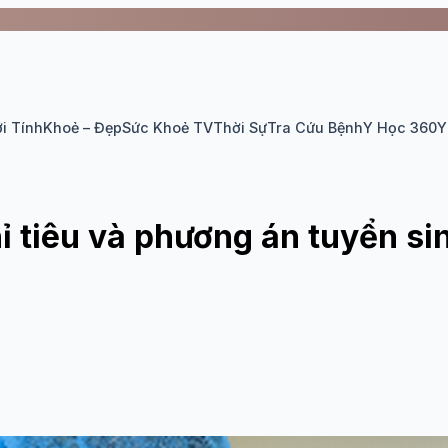
i Tính
Khoẻ – Đẹp
Sức Khoẻ TV
Thời Sự
Tra Cứu Bệnh
Y Học 360
Y
hỉ tiêu và phương án tuyển s