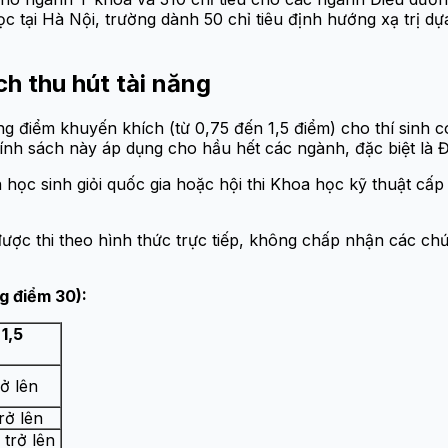
ọc tại Hà Nội, trường dành 50 chỉ tiêu định hướng xạ trị 
ch thu hút tài năng
điểm khuyến khích (từ 0,75 đến 1,5 điểm) cho thí sinh có 
h sách này áp dụng cho hầu hết các ngành, đặc biệt là Đi
họn học sinh giỏi quốc gia hoặc hội thi Khoa học kỹ thuật 
ược thi theo hình thức trực tiếp, không chấp nhận các chứ
g điểm 30):
1,5
rở lên
rở lên
 trở lên