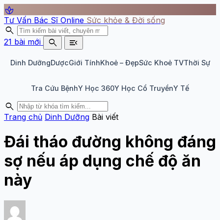
spa
Tư Vấn Bác Sĩ Online
Sức khỏe & Đời sống
search
search
menu_open
21 bài mới
Dinh Dưỡng
Dược
Giới Tính
Khoẻ – Đẹp
Sức Khoẻ TV
Thời Sự
Tra Cứu Bệnh
Y Học 360
Y Học Cổ Truyền
Y Tế
search
Trang chủ
Dinh Dưỡng
Bài viết
Đái tháo đường không đáng
sợ nếu áp dụng chế độ ăn
này