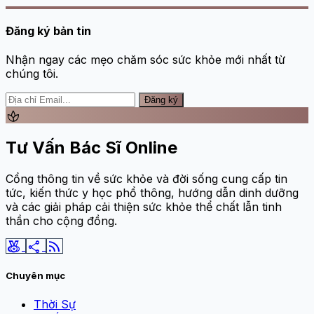
Đăng ký bản tin
Nhận ngay các mẹo chăm sóc sức khỏe mới nhất từ
chúng tôi.
Đăng ký
spa
Tư Vấn Bác Sĩ Online
Cổng thông tin về sức khỏe và đời sống cung cấp tin
tức, kiến thức y học phổ thông, hướng dẫn dinh dưỡng
và các giải pháp cải thiện sức khỏe thể chất lẫn tinh
thần cho cộng đồng.
social_leaderboard
share
rss_feed
Chuyên mục
Thời Sự