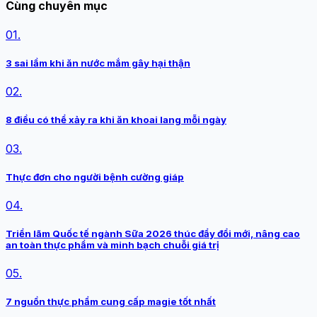
Cùng chuyên mục
01.
3 sai lầm khi ăn nước mắm gây hại thận
02.
8 điều có thể xảy ra khi ăn khoai lang mỗi ngày
03.
Thực đơn cho người bệnh cường giáp
04.
Triển lãm Quốc tế ngành Sữa 2026 thúc đẩy đổi mới, nâng cao
an toàn thực phẩm và minh bạch chuỗi giá trị
05.
7 nguồn thực phẩm cung cấp magie tốt nhất