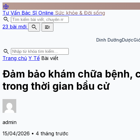
spa
Tư Vấn Bác Sĩ Online
Sức khỏe & Đời sống
search
search
menu_open
23 bài mới
Dinh Dưỡng
Dược
Giớ
search
Trang chủ
Y Tế
Bài viết
Đảm bảo khám chữa bệnh, cấ
trong thời gian bầu cử
admin
15/04/2026 • 4 tháng trước