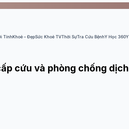
i Tính
Khoẻ – Đẹp
Sức Khoẻ TV
Thời Sự
Tra Cứu Bệnh
Y Học 360
Y
p cứu và phòng chống dịch 