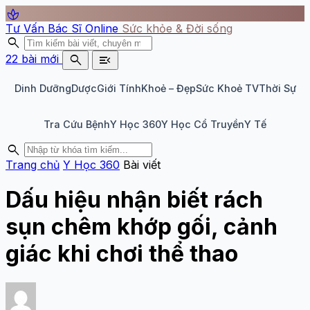
spa
Tư Vấn Bác Sĩ Online
Sức khỏe & Đời sống
search
search
menu_open
22 bài mới
Dinh Dưỡng
Dược
Giới Tính
Khoẻ – Đẹp
Sức Khoẻ TV
Thời Sự
Tra Cứu Bệnh
Y Học 360
Y Học Cổ Truyền
Y Tế
search
Trang chủ
Y Học 360
Bài viết
Dấu hiệu nhận biết rách
sụn chêm khớp gối, cảnh
giác khi chơi thể thao