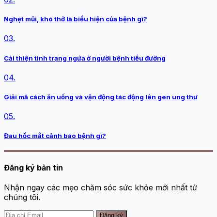
Nghẹt mũi, khó thở là biểu hiện của bệnh gì?
03.
Cải thiện tình trạng ngứa ở người bệnh tiểu đường
04.
Giải mã cách ăn uống và vận động tác động lên gen ung thư
05.
Đau hốc mắt cảnh báo bệnh gì?
Đăng ký bản tin
Nhận ngay các mẹo chăm sóc sức khỏe mới nhất từ
chúng tôi.
Đăng ký