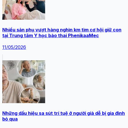
Nhiều sản phụ vượt hàng nghìn km tìm cơ hội giữ con
tại Trung tâm Y học bào thai PhenikaaMec
11/05/2026
Những dấu hiệu sa sút trí tuệ ở người già dễ bị gia đình
bỏ qua