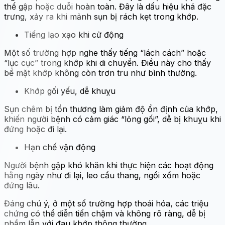
thể gập hoặc duỗi hoàn toàn. Đây là dấu hiệu khá đặc
trưng, xảy ra khi mảnh sụn bị rách kẹt trong khớp.
Tiếng lạo xạo khi cử động
Một số trường hợp nghe thấy tiếng “lách cách” hoặc
“lục cục” trong khớp khi di chuyển. Điều này cho thấy
bề mặt khớp không còn trơn tru như bình thường.
Khớp gối yếu, dễ khuỵu
Sụn chêm bị tổn thương làm giảm độ ổn định của khớp,
khiến người bệnh có cảm giác “lỏng gối”, dễ bị khuỵu khi
đứng hoặc đi lại.
Hạn chế vận động
Người bệnh gặp khó khăn khi thực hiện các hoạt động
hằng ngày như đi lại, leo cầu thang, ngồi xổm hoặc
đứng lâu.
Đáng chú ý, ở một số trường hợp thoái hóa, các triệu
chứng có thể diễn tiến chậm và không rõ ràng, dễ bị
nhầm lẫn với đau khớp thông thường.