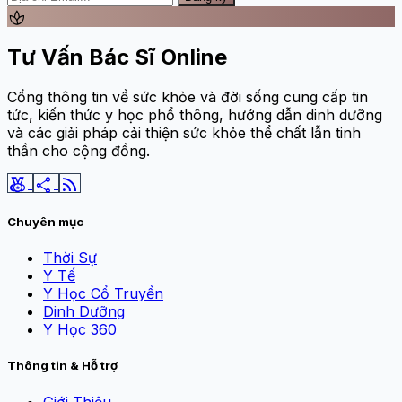
spa
Tư Vấn Bác Sĩ Online
Cổng thông tin về sức khỏe và đời sống cung cấp tin
tức, kiến thức y học phổ thông, hướng dẫn dinh dưỡng
và các giải pháp cải thiện sức khỏe thể chất lẫn tinh
thần cho cộng đồng.
social_leaderboard
share
rss_feed
Chuyên mục
Thời Sự
Y Tế
Y Học Cổ Truyền
Dinh Dưỡng
Y Học 360
Thông tin & Hỗ trợ
Giới Thiệu