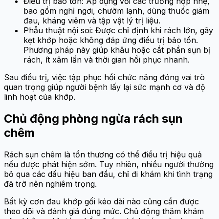
Điều trị bảo tồn: Áp dụng với các trường hợp nhẹ,
bao gồm nghỉ ngơi, chườm lạnh, dùng thuốc giảm
đau, kháng viêm và tập vật lý trị liệu.
Phẫu thuật nội soi: Được chỉ định khi rách lớn, gây
kẹt khớp hoặc không đáp ứng điều trị bảo tồn.
Phương pháp này giúp khâu hoặc cắt phần sụn bị
rách, ít xâm lấn và thời gian hồi phục nhanh.
Sau điều trị, việc tập phục hồi chức năng đóng vai trò
quan trọng giúp người bệnh lấy lại sức mạnh cơ và độ
linh hoạt của khớp.
Chủ động phòng ngừa rách sụn
chêm
Rách sụn chêm là tổn thương có thể điều trị hiệu quả
nếu được phát hiện sớm. Tuy nhiên, nhiều người thường
bỏ qua các dấu hiệu ban đầu, chỉ đi khám khi tình trạng
đã trở nên nghiêm trọng.
Bất kỳ cơn đau khớp gối kéo dài nào cũng cần được
theo dõi và đánh giá đúng mức. Chủ động thăm khám