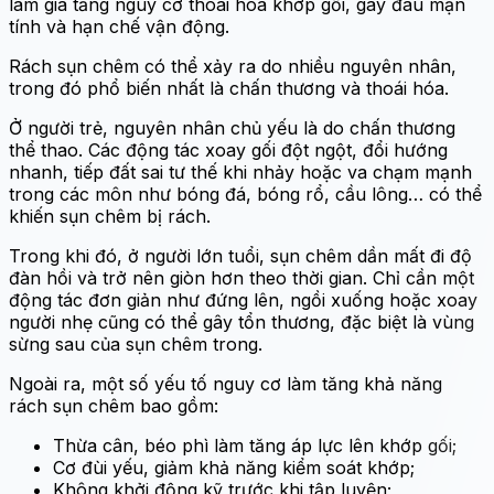
làm gia tăng nguy cơ thoái hóa khớp gối, gây đau mạn
tính và hạn chế vận động.
Rách sụn chêm có thể xảy ra do nhiều nguyên nhân,
trong đó phổ biến nhất là chấn thương và thoái hóa.
Ở người trẻ, nguyên nhân chủ yếu là do chấn thương
thể thao. Các động tác xoay gối đột ngột, đổi hướng
nhanh, tiếp đất sai tư thế khi nhảy hoặc va chạm mạnh
trong các môn như bóng đá, bóng rổ, cầu lông… có thể
khiến sụn chêm bị rách.
Trong khi đó, ở người lớn tuổi, sụn chêm dần mất đi độ
đàn hồi và trở nên giòn hơn theo thời gian. Chỉ cần một
động tác đơn giản như đứng lên, ngồi xuống hoặc xoay
người nhẹ cũng có thể gây tổn thương, đặc biệt là vùng
sừng sau của sụn chêm trong.
Ngoài ra, một số yếu tố nguy cơ làm tăng khả năng
rách sụn chêm bao gồm:
Thừa cân, béo phì làm tăng áp lực lên khớp gối;
Cơ đùi yếu, giảm khả năng kiểm soát khớp;
Không khởi động kỹ trước khi tập luyện;