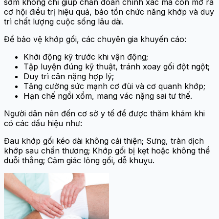
sớm không chỉ giúp chẩn đoán chính xác mà còn mở ra
cơ hội điều trị hiệu quả, bảo tồn chức năng khớp và duy
trì chất lượng cuộc sống lâu dài.
Để bảo vệ khớp gối, các chuyên gia khuyến cáo:
Khởi động kỹ trước khi vận động;
Tập luyện đúng kỹ thuật, tránh xoay gối đột ngột;
Duy trì cân nặng hợp lý;
Tăng cường sức mạnh cơ đùi và cơ quanh khớp;
Hạn chế ngồi xổm, mang vác nặng sai tư thế.
Người dân nên đến cơ sở y tế để được thăm khám khi
có các dấu hiệu như:
Đau khớp gối kéo dài không cải thiện; Sưng, tràn dịch
khớp sau chấn thương; Khớp gối bị kẹt hoặc không thể
duỗi thẳng; Cảm giác lỏng gối, dễ khuỵu.