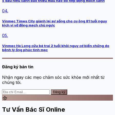
5 dấu hiệu cảnh báo thiếu máu não do hẹp động mạch cảnh
04.
Vinmec Times City giành lại sự sống cho cụ ông 81 tuổi nguy
kịch vì vỡ động mạch chủ ngực
05.
Vinmec Hạ Long cứu bé trai 2 tuổi khỏi nguy cơ biến chứng do
bệnh lý ống phúc tinh mạc
Đăng ký bản tin
Nhận ngay các mẹo chăm sóc sức khỏe mới nhất từ
chúng tôi.
Đăng ký
spa
Tư Vấn Bác Sĩ Online