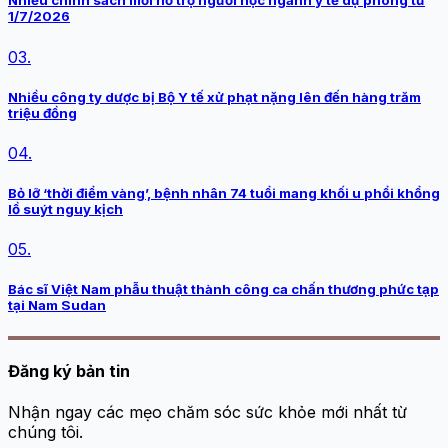
Nhiều chính sách mới hỗ trợ người học ngành y tế dự phòng từ
1/7/2026
03.
Nhiều công ty dược bị Bộ Y tế xử phạt nặng lên đến hàng trăm
triệu đồng
04.
Bỏ lỡ ‘thời điểm vàng’, bệnh nhân 74 tuổi mang khối u phổi khổng
lồ suýt nguy kịch
05.
Bác sĩ Việt Nam phẫu thuật thành công ca chấn thương phức tạp
tại Nam Sudan
Đăng ký bản tin
Nhận ngay các mẹo chăm sóc sức khỏe mới nhất từ
chúng tôi.