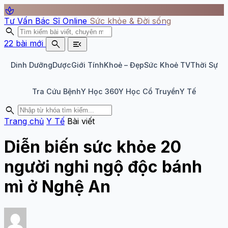
spa
Tư Vấn Bác Sĩ Online
Sức khỏe & Đời sống
search
search
menu_open
22 bài mới
Dinh Dưỡng
Dược
Giới Tính
Khoẻ – Đẹp
Sức Khoẻ TV
Thời Sự
Tra Cứu Bệnh
Y Học 360
Y Học Cổ Truyền
Y Tế
search
Trang chủ
Y Tế
Bài viết
Diễn biến sức khỏe 20
người nghi ngộ độc bánh
mì ở Nghệ An