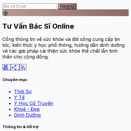
Đăng ký
spa
Tư Vấn Bác Sĩ Online
Cổng thông tin về sức khỏe và đời sống cung cấp tin
tức, kiến thức y học phổ thông, hướng dẫn dinh dưỡng
và các giải pháp cải thiện sức khỏe thể chất lẫn tinh
thần cho cộng đồng.
social_leaderboard
share
rss_feed
Chuyên mục
Thời Sự
Y Tế
Y Học Cổ Truyền
Khoẻ - Đẹp
Dinh Dưỡng
Thông tin & Hỗ trợ