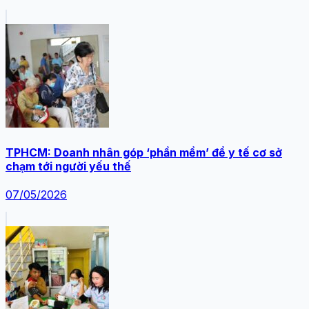
TPHCM: Doanh nhân góp ‘phần mềm’ để y tế cơ sở
chạm tới người yếu thế
07/05/2026