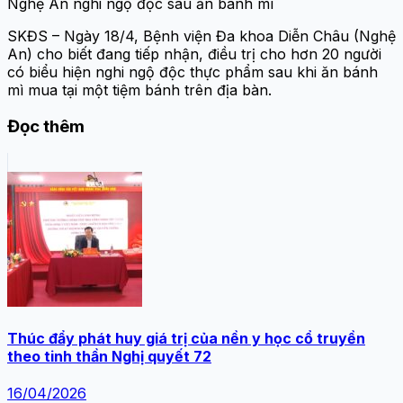
Nghệ An nghi ngộ độc sau ăn bánh mì
SKĐS – Ngày 18/4, Bệnh viện Đa khoa Diễn Châu (Nghệ
An) cho biết đang tiếp nhận, điều trị cho hơn 20 người
có biểu hiện nghi ngộ độc thực phẩm sau khi ăn bánh
mì mua tại một tiệm bánh trên địa bàn.
Đọc thêm
Thúc đẩy phát huy giá trị của nền y học cổ truyền
theo tinh thần Nghị quyết 72
16/04/2026