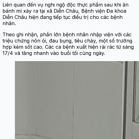
Liên quan đến vụ nghi ngộ độc thực phẩm sau khi ăn
bánh mì xảy ra tại xã Diễn Châu, Bệnh viện Đa khoa
Diễn Châu hiện đang tiếp tục điều trị cho các bệnh
nhân.
Theo ghi nhận, phần lớn bệnh nhân nhập viện với các
triệu chứng nôn ói, đau bụng, tiêu chảy, một số trường
hợp kèm sốt cao. Các ca bệnh xuất hiện rải rác từ sáng
17/4 và tăng nhanh vào buổi tối cùng ngày.