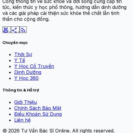
Cổng thông tin về sức khỏe và đời sống cung cấp tin
tức, kiến thức y học phổ thông, hướng dẫn dinh dưỡng
và các giải pháp cải thiện sức khỏe thể chất lẫn tinh
thần cho cộng đồng.
social_leaderboard
share
rss_feed
Chuyên mục
Thời Sự
Y Tế
Y Học Cổ Truyền
Dinh Dưỡng
Y Học 360
Thông tin & Hỗ trợ
Giới Thiệu
Chính Sách Bảo Mật
Điều Khoản Sử Dụng
Liên hệ
© 2026
Tư Vấn Bác Sĩ Online
. All rights reserved.