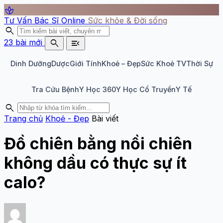
spa
Tư Vấn Bác Sĩ Online
Sức khỏe & Đời sống
search
search
menu_open
23 bài mới
Dinh Dưỡng
Dược
Giới Tính
Khoẻ – Đẹp
Sức Khoẻ TV
Thời Sự
Tra Cứu Bệnh
Y Học 360
Y Học Cổ Truyền
Y Tế
search
Trang chủ
Khoẻ - Đẹp
Bài viết
Đồ chiên bằng nồi chiên
không dầu có thực sự ít
calo?