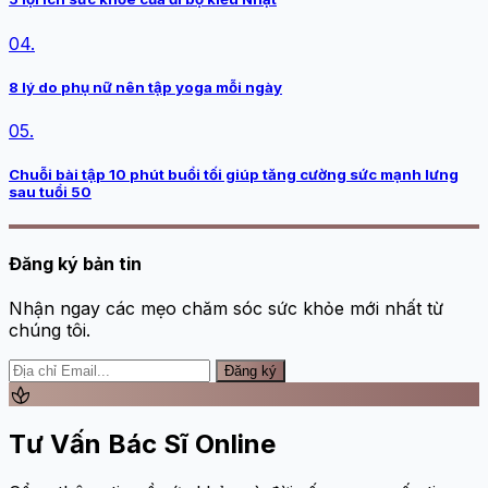
04.
8 lý do phụ nữ nên tập yoga mỗi ngày
05.
Chuỗi bài tập 10 phút buổi tối giúp tăng cường sức mạnh lưng
sau tuổi 50
Đăng ký bản tin
Nhận ngay các mẹo chăm sóc sức khỏe mới nhất từ
chúng tôi.
Đăng ký
spa
Tư Vấn Bác Sĩ Online