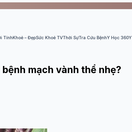
i Tính
Khoẻ – Đẹp
Sức Khoẻ TV
Thời Sự
Tra Cứu Bệnh
Y Học 360
Y
c bệnh mạch vành thể nhẹ?