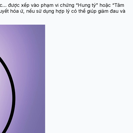
gực… được xếp vào phạm vi chứng “Hung tý” hoặc “Tâm
uyết hóa ứ, nếu sử dụng hợp lý có thể giúp giảm đau và