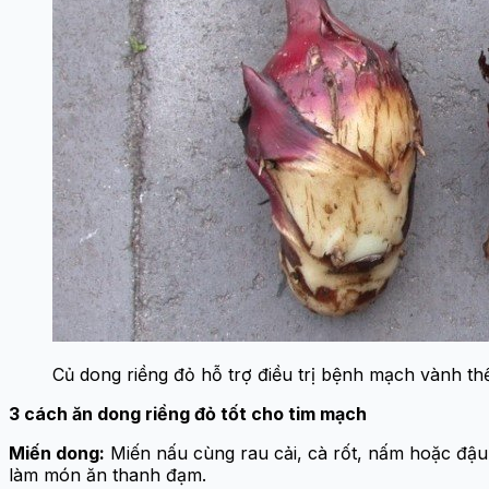
Củ dong riềng đỏ hỗ trợ điều trị bệnh mạch vành th
3 cách ăn dong riềng đỏ tốt cho tim mạch
Miến dong:
Miến nấu cùng rau cải, cà rốt, nấm hoặc đậu 
làm món ăn thanh đạm.