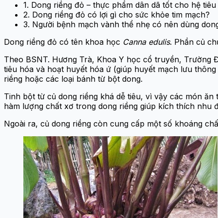
1. Dong riềng đỏ – thực phẩm dân dã tốt cho hệ tiêu
2. Dong riềng đỏ có lợi gì cho sức khỏe tim mạch?
3. Người bệnh mạch vành thể nhẹ có nên dùng dong
Dong riềng đỏ có tên khoa học
Canna edulis
. Phần củ ch
Theo BSNT. Hương Trà, Khoa Y học cổ truyền, Trường Đại h
tiêu hóa và hoạt huyết hóa ứ (giúp huyết mạch lưu thông
riềng hoặc các loại bánh từ bột dong.
Tinh bột từ củ dong riềng khá dễ tiêu, vì vậy các món ăn
hàm lượng chất xơ trong dong riềng giúp kích thích nhu đ
Ngoài ra, củ dong riềng còn cung cấp một số khoáng chất