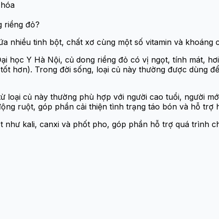
 hóa
 riềng đỏ?
ứa nhiều tinh bột, chất xơ cùng một số vitamin và khoáng c
ọc Y Hà Nội, củ dong riềng đỏ có vị ngọt, tính mát, hơi đắ
 tốt hơn). Trong đời sống, loại củ này thường được dùng 
 từ loại củ này thường phù hợp với người cao tuổi, người 
ộng ruột, góp phần cải thiện tình trạng táo bón và hỗ trợ 
 như kali, canxi và phốt pho, góp phần hỗ trợ quá trình c