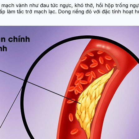
nh mạch vành như đau tức ngực, khó thở, hồi hộp trống n
p làm tắc trở mạch lạc. Dong riềng đỏ với đặc tính hoạt h