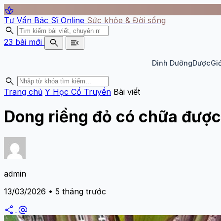
spa
Tư Vấn Bác Sĩ Online
Sức khỏe & Đời sống
search
search
menu_open
23 bài mới
Dinh Dưỡng
Dược
Giớ
search
Trang chủ
Y Học Cổ Truyền
Bài viết
Dong riềng đỏ có chữa đượ
admin
13/03/2026 • 5 tháng trước
share
alternate_email