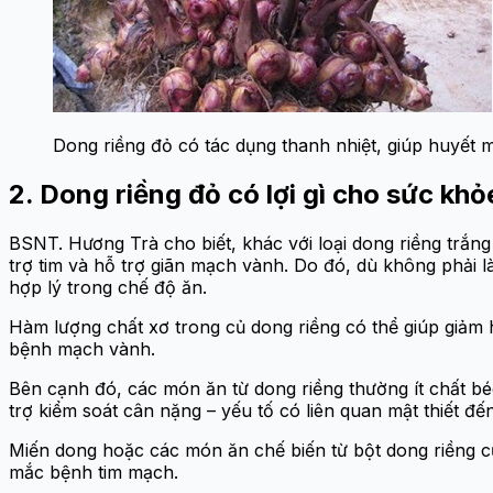
Dong riềng đỏ có tác dụng thanh nhiệt, giúp huyết 
2. Dong riềng đỏ có lợi gì cho sức kh
BSNT. Hương Trà cho biết, khác với loại dong riềng trắng
trợ tim và hỗ trợ giãn mạch vành. Do đó, dù không phải l
hợp lý trong chế độ ăn.
Hàm lượng chất xơ trong củ dong riềng có thể giúp giảm 
bệnh mạch vành.
Bên cạnh đó, các món ăn từ dong riềng thường ít chất bé
trợ kiểm soát cân nặng – yếu tố có liên quan mật thiết đ
Miến dong hoặc các món ăn chế biến từ bột dong riềng c
mắc bệnh tim mạch.