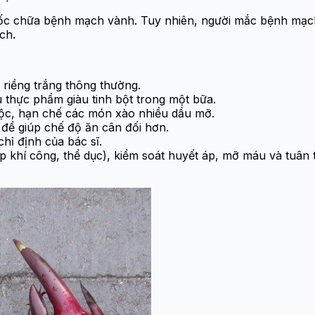
ốc chữa bệnh mạch vành. Tuy nhiên, người mắc bệnh mạch
ch.
 riềng trắng thông thường.
 thực phẩm giàu tinh bột trong một bữa.
uộc, hạn chế các món xào nhiều dầu mỡ.
 để giúp chế độ ăn cân đối hơn.
hỉ định của bác sĩ.
khí công, thể dục), kiểm soát huyết áp, mỡ máu và tuân th