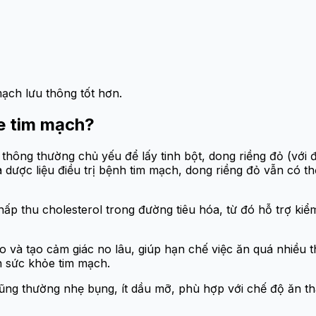
mạch lưu thông tốt hơn.
ỏe tim mạch?
 thông thường chủ yếu để lấy tinh bột, dong riềng đỏ (với 
à dược liệu điều trị bệnh tim mạch, dong riềng đỏ vẫn có 
hấp thu cholesterol trong đường tiêu hóa, từ đó hỗ trợ k
o và tạo cảm giác no lâu, giúp hạn chế việc ăn quá nhiều
ến sức khỏe tim mạch.
ũng thường nhẹ bụng, ít dầu mỡ, phù hợp với chế độ ăn t